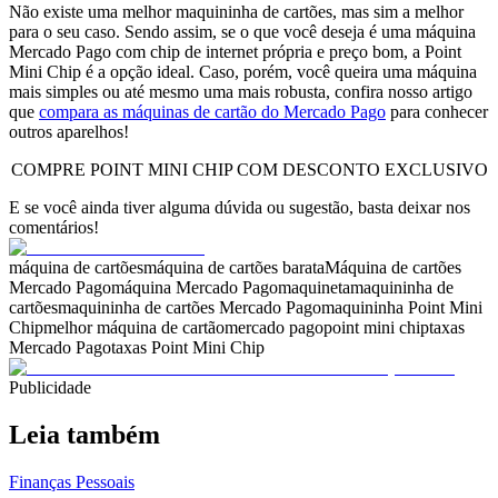
Não existe uma melhor maquininha de cartões, mas sim a melhor
para o seu caso. Sendo assim, se o que você deseja é uma máquina
Mercado Pago com chip de internet própria e preço bom, a Point
Mini Chip é a opção ideal. Caso, porém, você queira uma máquina
mais simples ou até mesmo uma mais robusta, confira nosso artigo
que
compara as máquinas de cartão do Mercado Pago
para conhecer
outros aparelhos!
COMPRE POINT MINI CHIP COM DESCONTO EXCLUSIVO
E se você ainda tiver alguma dúvida ou sugestão, basta deixar nos
comentários!
máquina de cartões
máquina de cartões barata
Máquina de cartões
Mercado Pago
máquina Mercado Pago
maquineta
maquininha de
cartões
maquininha de cartões Mercado Pago
maquininha Point Mini
Chip
melhor máquina de cartão
mercado pago
point mini chip
taxas
Mercado Pago
taxas Point Mini Chip
Publicidade
Leia também
Finanças Pessoais