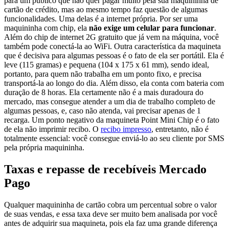
para um público que não quer pagar muito pela sua maquininha de
cartão de crédito, mas ao mesmo tempo faz questão de algumas
funcionalidades. Uma delas é a internet própria. Por ser uma
maquininha com chip, ela
não exige um celular para funcionar
.
Além do chip de internet 2G gratuito que já vem na máquina, você
também pode conectá-la ao WiFi. Outra característica da maquineta
que é decisiva para algumas pessoas é o fato de ela ser portátil. Ela é
leve (115 gramas) e pequena (104 x 175 x 61 mm), sendo ideal,
portanto, para quem não trabalha em um ponto fixo, e precisa
transportá-la ao longo do dia. Além disso, ela conta com bateria com
duração de 8 horas. Ela certamente não é a mais duradoura do
mercado, mas consegue atender a um dia de trabalho completo de
algumas pessoas, e, caso não atenda, vai precisar apenas de 1
recarga. Um ponto negativo da maquineta Point Mini Chip é o fato
de ela não imprimir recibo. O
recibo impresso
, entretanto, não é
totalmente essencial: você consegue enviá-lo ao seu cliente por SMS
pela própria maquininha.
Taxas e repasse de recebíveis Mercado
Pago
Qualquer maquininha de cartão cobra um percentual sobre o valor
de suas vendas, e essa taxa deve ser muito bem analisada por você
antes de adquirir sua maquineta, pois ela faz uma grande diferença