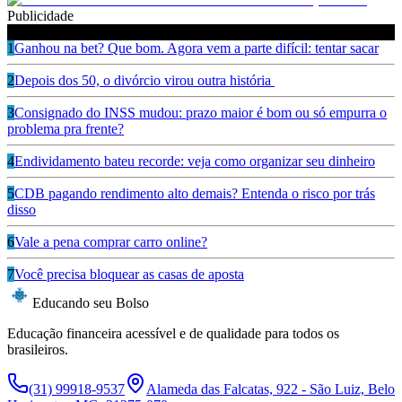
Publicidade
Leia também
1
Ganhou na bet? Que bom. Agora vem a parte difícil: tentar sacar
2
Depois dos 50, o divórcio virou outra história
3
Consignado do INSS mudou: prazo maior é bom ou só empurra o
problema pra frente?
4
Endividamento bateu recorde: veja como organizar seu dinheiro
5
CDB pagando rendimento alto demais? Entenda o risco por trás
disso
6
Vale a pena comprar carro online?
7
Você precisa bloquear as casas de aposta
Educando seu Bolso
Educação financeira acessível e de qualidade para todos os
brasileiros.
(31) 99918-9537
Alameda das Falcatas, 922 - São Luiz, Belo