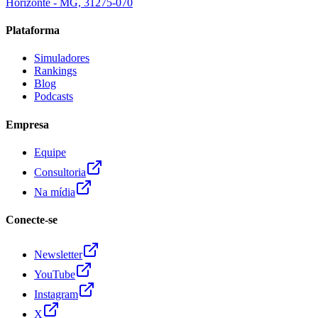
Horizonte - MG, 31275-070
Plataforma
Simuladores
Rankings
Blog
Podcasts
Empresa
Equipe
Consultoria
Na mídia
Conecte-se
Newsletter
YouTube
Instagram
X