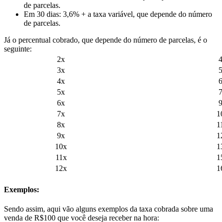
de parcelas.
Em 30 dias: 3,6% + a taxa variável, que depende do número
de parcelas.
Já o percentual cobrado, que depende do número de parcelas, é o
seguinte:
2x
3x
4x
5x
6x
7x
1
8x
1
9x
1
10x
1
11x
1
12x
1
Exemplos:
Sendo assim, aqui vão alguns exemplos da taxa cobrada sobre uma
venda de R$100 que você deseja receber na hora: