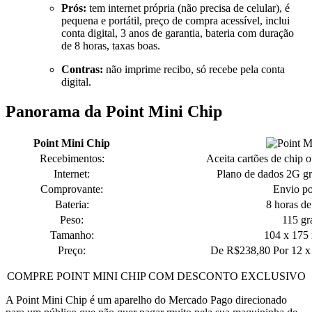
Prós:
tem internet própria (não precisa de celular), é
pequena e portátil, preço de compra acessível, inclui
conta digital, 3 anos de garantia, bateria com duração
de 8 horas, taxas boas.
Contras:
não imprime recibo, só recebe pela conta
digital.
Panorama da Point Mini Chip
Point Mini Chip
Recebimentos:
Aceita cartões de chip
Internet:
Plano de dados 2G gr
Comprovante:
Envio p
Bateria:
8 horas de
Peso:
115 g
Tamanho:
104 x 175
Preço:
De R$238,80 Por 12 x
COMPRE POINT MINI CHIP COM DESCONTO EXCLUSIVO
A Point Mini Chip é um aparelho do Mercado Pago direcionado