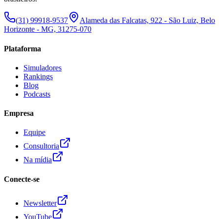
(31) 99918-9537
Alameda das Falcatas, 922 - São Luiz, Belo
Horizonte - MG, 31275-070
Plataforma
Simuladores
Rankings
Blog
Podcasts
Empresa
Equipe
Consultoria
Na mídia
Conecte-se
Newsletter
YouTube