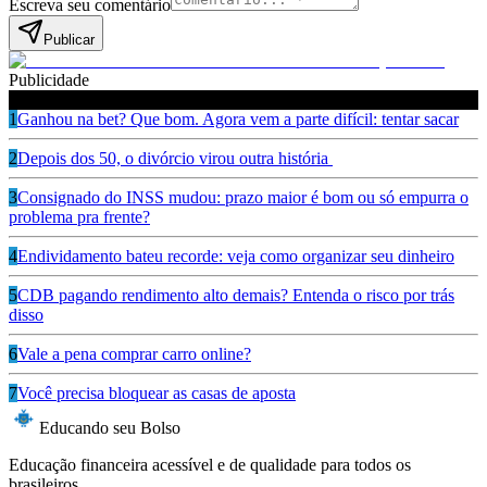
Escreva seu comentário
Publicar
Publicidade
Leia também
1
Ganhou na bet? Que bom. Agora vem a parte difícil: tentar sacar
2
Depois dos 50, o divórcio virou outra história
3
Consignado do INSS mudou: prazo maior é bom ou só empurra o
problema pra frente?
4
Endividamento bateu recorde: veja como organizar seu dinheiro
5
CDB pagando rendimento alto demais? Entenda o risco por trás
disso
6
Vale a pena comprar carro online?
7
Você precisa bloquear as casas de aposta
Educando seu Bolso
Educação financeira acessível e de qualidade para todos os
brasileiros.