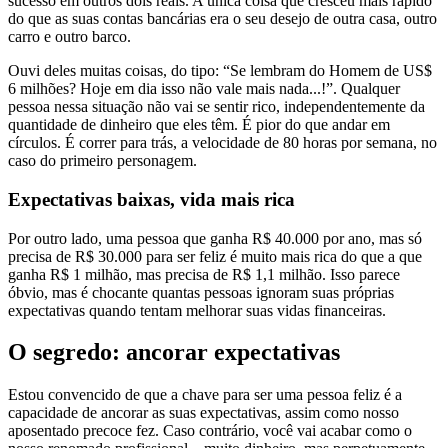
sucesso em outros dois reais. A única coisa que cresceu mais rápido
do que as suas contas bancárias era o seu desejo de outra casa, outro
carro e outro barco.
Ouvi deles muitas coisas, do tipo: “Se lembram do Homem de US$
6 milhões? Hoje em dia isso não vale mais nada...!”. Qualquer
pessoa nessa situação não vai se sentir rico, independentemente da
quantidade de dinheiro que eles têm. É pior do que andar em
círculos. É correr para trás, a velocidade de 80 horas por semana, no
caso do primeiro personagem.
Expectativas baixas, vida mais rica
Por outro lado, uma pessoa que ganha R$ 40.000 por ano, mas só
precisa de R$ 30.000 para ser feliz é muito mais rica do que a que
ganha R$ 1 milhão, mas precisa de R$ 1,1 milhão. Isso parece
óbvio, mas é chocante quantas pessoas ignoram suas próprias
expectativas quando tentam melhorar suas vidas financeiras.
O segredo: ancorar expectativas
Estou convencido de que a chave para ser uma pessoa feliz é a
capacidade de ancorar as suas expectativas, assim como nosso
aposentado precoce fez. Caso contrário, você vai acabar como o