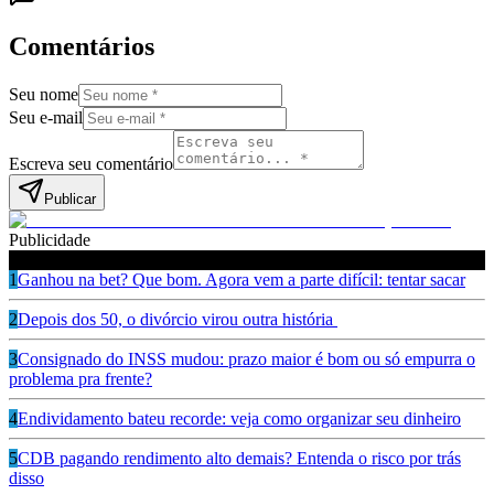
Comentários
Seu nome
Seu e-mail
Escreva seu comentário
Publicar
Publicidade
Leia também
1
Ganhou na bet? Que bom. Agora vem a parte difícil: tentar sacar
2
Depois dos 50, o divórcio virou outra história
3
Consignado do INSS mudou: prazo maior é bom ou só empurra o
problema pra frente?
4
Endividamento bateu recorde: veja como organizar seu dinheiro
5
CDB pagando rendimento alto demais? Entenda o risco por trás
disso