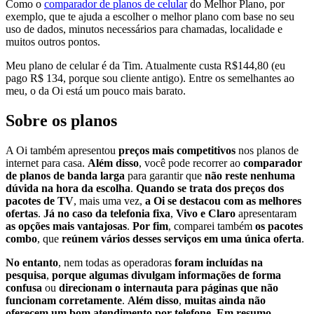
Como o
comparador de planos de celular
do Melhor Plano, por
exemplo, que te ajuda a escolher o melhor plano com base no seu
uso de dados, minutos necessários para chamadas, localidade e
muitos outros pontos.
Meu plano de celular é da Tim. Atualmente custa R$144,80 (eu
pago R$ 134, porque sou cliente antigo). Entre os semelhantes ao
meu, o da Oi está um pouco mais barato.
Sobre os planos
A Oi também apresentou
preços mais competitivos
nos planos de
internet para casa.
Além disso
, você pode recorrer ao
comparador
de planos de banda larga
para garantir que
não reste nenhuma
dúvida na hora da escolha
.
Quando se trata dos preços dos
pacotes de TV
, mais uma vez,
a Oi se destacou com as melhores
ofertas
.
Já no caso da telefonia fixa
,
Vivo e Claro
apresentaram
as opções mais vantajosas
.
Por fim
, comparei também
os pacotes
combo
, que
reúnem vários desses serviços em uma única oferta
.
No entanto
, nem todas as operadoras
foram incluídas na
pesquisa
,
porque algumas divulgam informações de forma
confusa
ou
direcionam o internauta para páginas que não
funcionam corretamente
.
Além disso
,
muitas ainda não
oferecem um bom atendimento por telefone
.
Em resumo
,