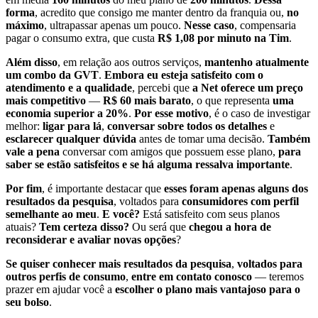
forma
, acredito que consigo me manter dentro da franquia ou,
no
máximo
, ultrapassar apenas um pouco.
Nesse caso
, compensaria
pagar o consumo extra, que custa
R$ 1,08 por minuto na Tim
.
Além disso
, em relação aos outros serviços,
mantenho atualmente
um combo da GVT
.
Embora eu esteja satisfeito com o
atendimento e a qualidade
, percebi que
a Net oferece um preço
mais competitivo
—
R$ 60 mais barato
, o que representa
uma
economia superior a 20%
.
Por esse motivo
, é o caso de investigar
melhor:
ligar para lá
,
conversar sobre todos os detalhes
e
esclarecer qualquer dúvida
antes de tomar uma decisão.
Também
vale a pena
conversar com amigos que possuem esse plano,
para
saber se estão satisfeitos e se há alguma ressalva importante
.
Por fim
, é importante destacar que
esses foram apenas alguns dos
resultados da pesquisa
, voltados para
consumidores com perfil
semelhante ao meu
.
E você?
Está satisfeito com seus planos
atuais?
Tem certeza disso?
Ou será que
chegou a hora de
reconsiderar e avaliar novas opções
?
Se quiser conhecer mais resultados da pesquisa
,
voltados para
outros perfis de consumo
,
entre em contato conosco
— teremos
prazer em ajudar você a
escolher o plano mais vantajoso para o
seu bolso
.