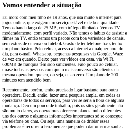
Vamos entender a situação
Eu moro com meu filho de 19 anos, que usa muito a internet para
jogos online, que exigem um serviço estável e de boa qualidade.
Temos banda larga de 25 MB, com tráfego ilimitado. Vemos TV
moderadamente, com perfil variado. Não temos o hábito de assistir a
filmes na TV, então temos um pacote com boa variedade de canais,
sem extras de cinema ou futebol. Gosto de ter telefone fixo, tenho
um plano básico. Pelo celular, acesso a internet a qualquer hora do
dia, para e-mail, Whatsapp, pequenas pesquisas via Google, Waze
de vez em quando. Deixo para ver vídeos em casa, via Wi Fi.
600MB de franquia têm sido suficientes. Falo pouco ao celular,
quase todas as pessoas com quem mais converso são clientes da
mesma operadora que eu, ou seja, custo zero. Um plano de 200
minutos tem atendido bem.
Recentemente, porém, tenho precisado ligar bastante para outra
operadora. Decidi, então, fazer uma pesquisa ampla, em todas as
operadoras de todos os serviços, para ver se seria a hora de alguma
mudança. Deu um pouco de trabalho, pois os sites geralmente não
são muito claros, as operadoras oferecem planos muito diferentes
uns dos outros e algumas informações importantes só se consegue
via telefone ou chat. Ou seja, uma maneira de driblar esses
problemas é recorrer a ferramentas que podem dar uma mãozinha.