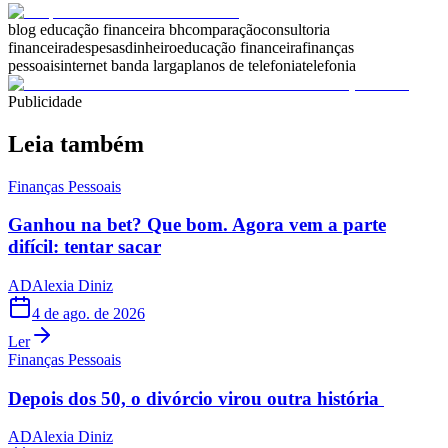
blog educação financeira bh
comparação
consultoria
financeira
despesas
dinheiro
educação financeira
finanças
pessoais
internet banda larga
planos de telefonia
telefonia
Publicidade
Leia também
Finanças Pessoais
Ganhou na bet? Que bom. Agora vem a parte
difícil: tentar sacar
AD
Alexia Diniz
4 de ago. de 2026
Ler
Finanças Pessoais
Depois dos 50, o divórcio virou outra história
AD
Alexia Diniz