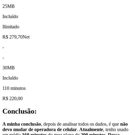
25MB
Incluído
Ilimitado
R$ 279,70Net
-
-
30MB
Incluído
110 minutos
R$ 220,00
Conclusão:
A minha conclusão
, depois de analisar todos os dados, é que
não
devo mudar de operadora de celular
.
Atualmente
, tenho usado
em média
160 minutos
do meu plano de
200 minutos
.
Dessa