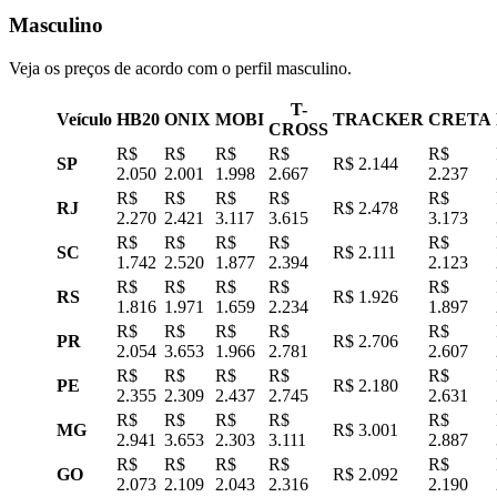
Masculino
Veja os preços de acordo com o perfil masculino.
T-
Veículo
HB20
ONIX
MOBI
TRACKER
CRETA
CROSS
R$
R$
R$
R$
R$
SP
R$ 2.144
2.050
2.001
1.998
2.667
2.237
R$
R$
R$
R$
R$
RJ
R$ 2.478
2.270
2.421
3.117
3.615
3.173
R$
R$
R$
R$
R$
SC
R$ 2.111
1.742
2.520
1.877
2.394
2.123
R$
R$
R$
R$
R$
RS
R$ 1.926
1.816
1.971
1.659
2.234
1.897
R$
R$
R$
R$
R$
PR
R$ 2.706
2.054
3.653
1.966
2.781
2.607
R$
R$
R$
R$
R$
PE
R$ 2.180
2.355
2.309
2.437
2.745
2.631
R$
R$
R$
R$
R$
MG
R$ 3.001
2.941
3.653
2.303
3.111
2.887
R$
R$
R$
R$
R$
GO
R$ 2.092
2.073
2.109
2.043
2.316
2.190