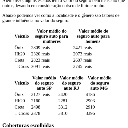
Além disso, alguns estados têm o valor do seguro bem mais alto que
outros, levando em consideração o risco de furto e roubo.
Abaixo podemos ver como a localidade e o gênero são fatores de
grande influência no valor do seguro:
Valor médio do
Valor médio do
Veículo
seguro auto para
seguro auto para
mulheres
homens
Ônix
2809 reais
2421 reais
Hb20
2320 reais
2073 reais
Creta
2823 reais
2607 reais
T-Cross
3091 reais
2745 reais
Valor médio
Valor médio
Valor médio
Veículo
do seguro
do seguro
do seguro
auto SP
auto RJ
auto MG
Ônix
2127 reais
2420
4186
Hb20
2160
2281
2903
Creta
2498
3312
2910
T-Cross
2878
3810
3396
Coberturas escolhidas