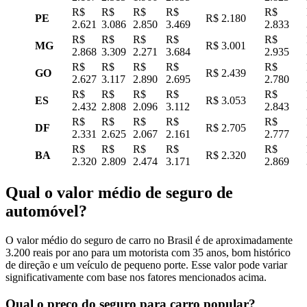
R$
R$
R$
R$
R$
PE
R$ 2.180
2.621
3.086
2.850
3.469
2.833
R$
R$
R$
R$
R$
MG
R$ 3.001
2.868
3.309
2.271
3.684
2.935
R$
R$
R$
R$
R$
GO
R$ 2.439
2.627
3.117
2.890
2.695
2.780
R$
R$
R$
R$
R$
ES
R$ 3.053
2.432
2.808
2.096
3.112
2.843
R$
R$
R$
R$
R$
DF
R$ 2.705
2.331
2.625
2.067
2.161
2.777
R$
R$
R$
R$
R$
BA
R$ 2.320
2.320
2.809
2.474
3.171
2.869
Qual o valor médio de seguro de
automóvel?
O valor médio do seguro de carro no Brasil é de aproximadamente
3.200 reais por ano para um motorista com 35 anos, bom histórico
de direção e um veículo de pequeno porte. Esse valor pode variar
significativamente com base nos fatores mencionados acima.
Qual o preço do seguro para carro popular?