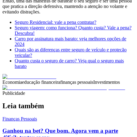
Então, uma das maneiras de baratear o seu seguro é ser uma pessoa
que pratica a direção defensiva, mantendo a atenção no volante e
evitando distrações.
Seguro Residencial: vale a pena contratar?
Seguro viagem: como funciona? Quanto custa? Vale a pena?
Descubra!
Carro por assinatura mais barato: veja melhores opções de
2024
Quais são as diferenças entre seguro de veículo e proteção
veicular?
Quanto custa o seguro de carro? Veja qual o seguro mais
barato
Economia
educação financeira
finanças pessoais
Investimentos
Publicidade
Leia também
Finanças Pessoais
Ganhou na bet? Que bom. Agora vem a parte