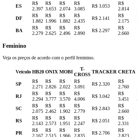
R$
R$
R$
R$
R$
ES
R$ 3.053
2.397
3.653
2.074
3.085
2.814
R$
R$
R$
R$
R$
DF
R$ 2.141
1.882
1.996
1.882
2.435
2.175
R$
R$
R$
R$
R$
BA
R$ 2.297
2.279
2.625
2.496
2.890
2.660
Feminino
Veja os preços de acordo com o perfil feminino.
T-
Veículo
HB20
ONIX
MOBI
TRACKER
CRETA
CROSS
R$
R$
R$
R$
R$
SP
R$ 2.320
2.271
2.826
2.022
3.091
2.760
R$
R$
R$
R$
R$
RJ
R$ 3.042
2.294
3.777
3.570
4.006
3.451
R$
R$
R$
R$
R$
SC
R$ 2.843
2.075
2.462
1.902
2.779
2.660
R$
R$
R$
R$
R$
RS
R$ 2.051
2.143
2.573
1.951
2.247
2.331
R$
R$
R$
R$
R$
PR
R$ 2.706
2.167
2.515
1.966
2.835
2.823