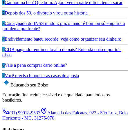
1
Ganhou na bet? Que bom. Agora vem a parte difícil: tentar sacar
2
Depois dos 50, o divórcio virou outra história
3
Consignado do INSS mudou: prazo maior é bom ou só empurra o
problema pra frente?
4
Endividamento bateu recorde: veja como organizar seu dinheiro
5
CDB pagando rendimento alto demais? Entenda o risco por trás
disso
6
Vale a pena comprar carro online?
7
Você precisa bloquear as casas de aposta
Educando seu Bolso
Educação financeira acessível e de qualidade para todos os
brasileiros.
(31) 99918-9537
Alameda das Falcatas, 922 - São Luiz, Belo
Horizonte - MG, 31275-070
Plataforma