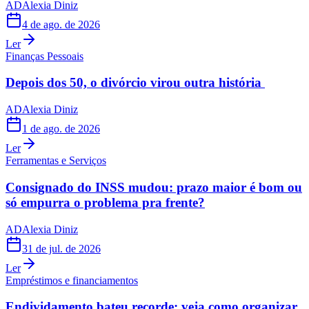
AD
Alexia Diniz
4 de ago. de 2026
Ler
Finanças Pessoais
Depois dos 50, o divórcio virou outra história
AD
Alexia Diniz
1 de ago. de 2026
Ler
Ferramentas e Serviços
Consignado do INSS mudou: prazo maior é bom ou
só empurra o problema pra frente?
AD
Alexia Diniz
31 de jul. de 2026
Ler
Empréstimos e financiamentos
Endividamento bateu recorde: veja como organizar