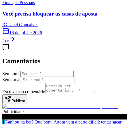
Finanças Pessoais
Você precisa bloquear as casas de aposta
IG
Isabel Gonçalves
16 de jul. de 2026
Ler
Comentários
Seu nome
Seu e-mail
Escreva seu comentário
Publicar
Publicidade
Leia também
1
Ganhou na bet? Que bom. Agora vem a parte difícil: tentar sacar