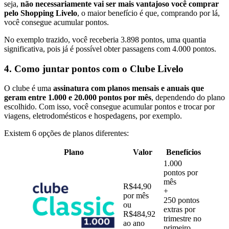
seja,
não necessariamente vai ser mais vantajoso você comprar
pelo Shopping Livelo
, o maior benefício é que, comprando por lá,
você consegue acumular pontos.
No exemplo trazido, você receberia 3.898 pontos, uma quantia
significativa, pois já é possível obter passagens com 4.000 pontos.
4. Como juntar pontos com o Clube Livelo
O clube é uma
assinatura com planos mensais e anuais que
geram entre 1.000 e 20.000 pontos por mês
, dependendo do plano
escolhido. Com isso, você consegue acumular pontos e trocar por
viagens, eletrodomésticos e hospedagens, por exemplo.
Existem 6 opções de planos diferentes:
Plano
Valor
Benefícios
1.000
pontos por
mês
R$44,90
+
por mês
250 pontos
ou
extras por
R$484,92
trimestre no
ao ano
primeiro