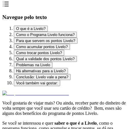
Navegue pelo texto
O que é a Livelo?
Como o Programa Livelo funciona?
Para que servem os pontos Livelo?
Como acumular pontos Livelo?
Como trocar pontos Livelo?
Qual a validade dos pontos Livelo?
Problemas na Livelo
Há alternativas para a Livelo?
Conclusão: Livelo vale a pena?
Você também vai gostar:
Você gostaria de viajar mais? Ou ainda, receber parte do dinheiro de
volta sempre que você usar seu cartão de crédito? Bem, esses são
alguns dos benefícios do programa de pontos Livelo.
Se você se interessou e quer
saber o que é a Livelo
, como o
programa funciona, como acumular e trocar pontos, se dá pra