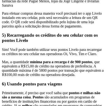
farmácias da rede Pague Menos, lojas da Jogê Lingerie e livrarias
Saraiva
Para efetuar compras dessa maneira você precisará ter o app Livelo
instalado em seu celular, pois será necessário a leitura de um QR
code. O QR code será disponibilizado pelo lojista de uma loja
parceira após a solicitação dessa forma de pagamento.
5) Recarregando os créditos do seu celular com os
pontos Livelo
Sim! Você pode também utilizar seus pontos Livelo para recarregar
os créditos no seu celular nas operadoras Oi, Vivo, Tim e Claro.
Mas, a quantidade
mínima para a recarga é de 900 pontos
, que
equivalem a R$15,00 de crédito na operadora de preferência. A
quantidade máxima é de 5800 pontos por transação que equivalem a
R$100,00 reais de crédito na operadora desejada.
6) Usando pontos para viagens
Primeiramente, é preciso que você saiba que
pontos e milhas não
são a mesma coisa
.
Pontos
são acumulados em programas de
benefícios de instituições financeiras ou por gastos em cartão de
crédito. Já as
milhas
são acumuladas em programas de companhias