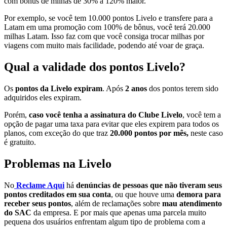
com bônus de milhas de 30% a 120% maior.
Por exemplo, se você tem 10.000 pontos Livelo e transfere para a
Latam em uma promoção com 100% de bônus, você terá 20.000
milhas Latam. Isso faz com que você consiga trocar milhas por
viagens com muito mais facilidade, podendo até voar de graça.
Qual a validade dos pontos Livelo?
Os
pontos da Livelo expiram
. Após
2 anos
dos pontos terem sido
adquiridos eles expiram.
Porém,
caso você tenha a assinatura do Clube Livelo
, você tem a
opção de pagar uma taxa para evitar que eles expirem para todos os
planos, com exceção do que traz
20.000 pontos por mês,
neste caso
é gratuito.
Problemas na Livelo
No
Reclame Aqui
há
denúncias de pessoas que não tiveram seus
pontos creditados em sua conta
, ou que houve uma
demora para
receber seus pontos
, além de reclamações sobre
mau atendimento
do SAC
da empresa. E por mais que apenas uma parcela muito
pequena dos usuários enfrentam algum tipo de problema com a