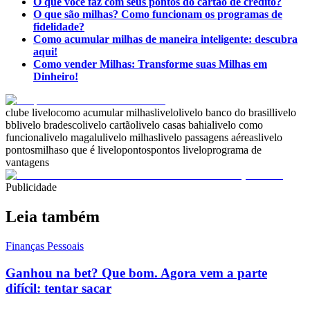
O que você faz com seus pontos do cartão de crédito?
O que são milhas? Como funcionam os programas de
fidelidade?
Como acumular milhas de maneira inteligente: descubra
aqui!
Como vender Milhas: Transforme suas Milhas em
Dinheiro!
clube livelo
como acumular milhas
livelo
livelo banco do brasil
livelo
bb
livelo bradesco
livelo cartão
livelo casas bahia
livelo como
funciona
livelo magalu
livelo milhas
livelo passagens aéreas
livelo
pontos
milhas
o que é livelo
pontos
pontos livelo
programa de
vantagens
Publicidade
Leia também
Finanças Pessoais
Ganhou na bet? Que bom. Agora vem a parte
difícil: tentar sacar