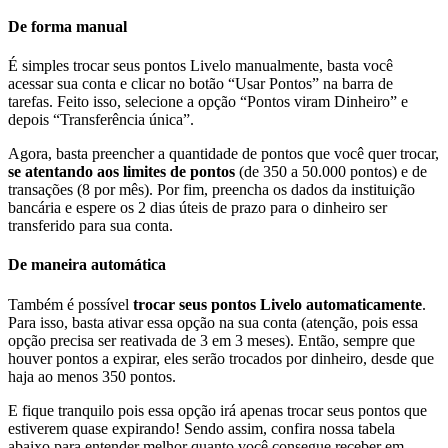
De forma manual
É simples trocar seus pontos Livelo manualmente, basta você
acessar sua conta e clicar no botão “Usar Pontos” na barra de
tarefas. Feito isso, selecione a opção “Pontos viram Dinheiro” e
depois “Transferência única”.
Agora, basta preencher a quantidade de pontos que você quer trocar,
se atentando aos limites de pontos
(de 350 a 50.000 pontos) e de
transações (8 por mês). Por fim, preencha os dados da instituição
bancária e espere os 2 dias úteis de prazo para o dinheiro ser
transferido para sua conta.
De maneira automática
Também é possível
trocar seus pontos Livelo automaticamente
.
Para isso, basta ativar essa opção na sua conta (atenção, pois essa
opção precisa ser reativada de 3 em 3 meses). Então, sempre que
houver pontos a expirar, eles serão trocados por dinheiro, desde que
haja ao menos 350 pontos.
E fique tranquilo pois essa opção irá apenas trocar seus pontos que
estiverem quase expirando! Sendo assim, confira nossa tabela
abaixo para entender melhor quanto você consegue receber em