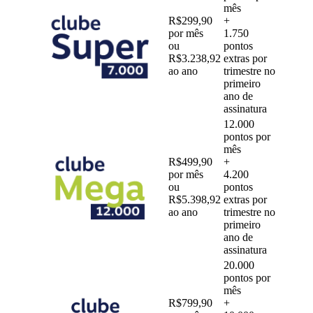
mês
R$299,90
+
por mês
1.750
ou
pontos
R$3.238,92
extras por
ao ano
trimestre no
primeiro
ano de
assinatura
12.000
pontos por
mês
R$499,90
+
por mês
4.200
ou
pontos
R$5.398,92
extras por
ao ano
trimestre no
primeiro
ano de
assinatura
20.000
pontos por
mês
R$799,90
+