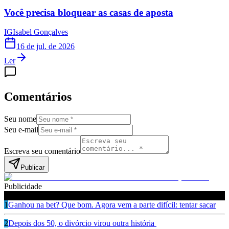
Você precisa bloquear as casas de aposta
IG
Isabel Gonçalves
16 de jul. de 2026
Ler
Comentários
Seu nome
Seu e-mail
Escreva seu comentário
Publicar
Publicidade
Leia também
1
Ganhou na bet? Que bom. Agora vem a parte difícil: tentar sacar
2
Depois dos 50, o divórcio virou outra história