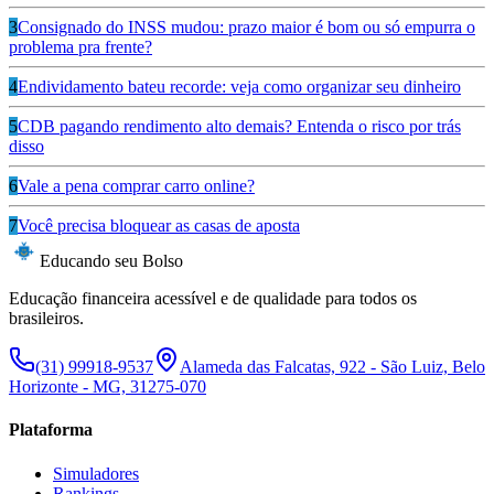
3
Consignado do INSS mudou: prazo maior é bom ou só empurra o
problema pra frente?
4
Endividamento bateu recorde: veja como organizar seu dinheiro
5
CDB pagando rendimento alto demais? Entenda o risco por trás
disso
6
Vale a pena comprar carro online?
7
Você precisa bloquear as casas de aposta
Educando seu Bolso
Educação financeira acessível e de qualidade para todos os
brasileiros.
(31) 99918-9537
Alameda das Falcatas, 922 - São Luiz, Belo
Horizonte - MG, 31275-070
Plataforma
Simuladores
Rankings