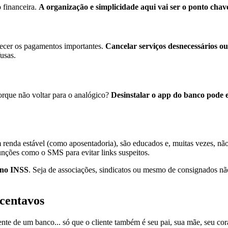
 financeira.
A organização e simplicidade aqui vai ser o ponto chav
ecer os pagamentos importantes.
Cancelar serviços desnecessários o
fusas.
porque não voltar para o analógico?
Desinstalar o app do banco pode e
m renda estável (como aposentadoria), são educados e, muitas vezes, nã
 funções como o SMS para evitar links suspeitos.
 no INSS
. Seja de associações, sindicatos ou mesmo de consignados não
 centavos
rente de um banco... só que o cliente também é seu pai, sua mãe, seu co