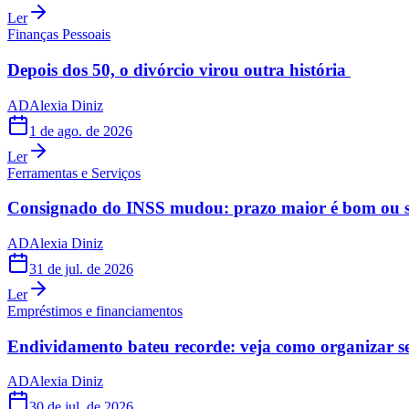
Ler
Finanças Pessoais
Depois dos 50, o divórcio virou outra história
AD
Alexia Diniz
1 de ago. de 2026
Ler
Ferramentas e Serviços
Consignado do INSS mudou: prazo maior é bom ou s
AD
Alexia Diniz
31 de jul. de 2026
Ler
Empréstimos e financiamentos
Endividamento bateu recorde: veja como organizar s
AD
Alexia Diniz
30 de jul. de 2026