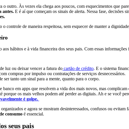
ra o outro. Às vezes ela chega aos poucos, com esquecimentos que pa
 antes.
E é aí que começam os sinais de alerta. Nessa fase, decisões s
es.
 o controle de maneira respeitosa, sem esquecer de manter a dignidade
eiro
nto aos hábitos e à vida financeira dos seus pais. Com essas informações
e luz ou deixar vencer a fatura do
cartão de crédito
. E o sistema finan
 com compras por impulso ou contratações de serviços desnecessários.
e ser tanto um sinal para a mente, quanto para o corpo.
de banco em apps que resolvem a vida dos mais novos, mas complicam 
até porque os mais velhos podem até perder as digitais. Ah e se você pe
vavelmente é golpe.
anizados e agora se mostram desinteressados, confusos ou evitam fala
de consumo
é essencial.
os seus pais