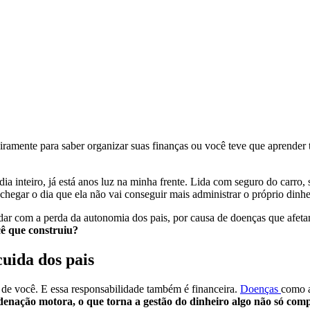
nceiramente para saber organizar suas finanças ou você teve que aprend
.
inteiro, já está anos luz na minha frente. Lida com seguro do carro, s
 chegar o dia que ela não vai conseguir mais administrar o próprio dinh
r com a perda da autonomia dos pais, por causa de doenças que afetam o
cê que construiu?
cuida dos pais
 de você. E essa responsabilidade também é financeira.
Doenças
como a
enação motora, o que torna a gestão do dinheiro algo não só comp