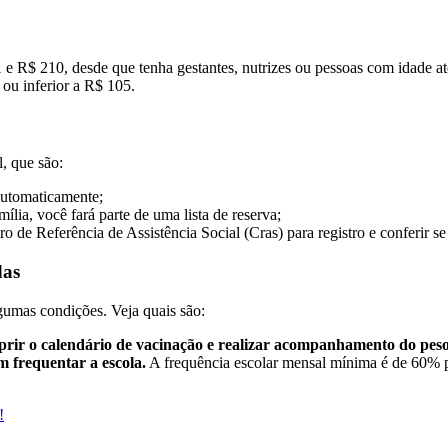
 e R$ 210, desde que tenha gestantes, nutrizes ou pessoas com idade at
 ou inferior a R$ 105.
l, que são:
 automaticamente;
ília, você fará parte de uma lista de reserva;
de Referência de Assistência Social (Cras) para registro e conferir se
das
lgumas condições. Veja quais são:
rir o calendário de vacinação e realizar acompanhamento do peso 
m frequentar a escola.
A frequência escolar mensal mínima é de 60% pa
!