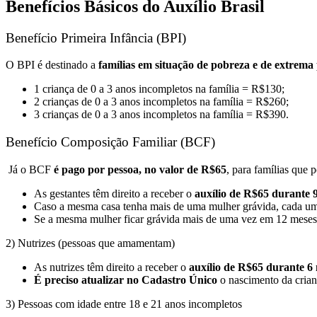
Benefícios Básicos do Auxílio Brasil
Benefício Primeira Infância (BPI)
O BPI é destinado a
famílias em situação de pobreza e de extrema
1 criança de 0 a 3 anos incompletos na família = R$130;
2 crianças de 0 a 3 anos incompletos na família = R$260;
3 crianças de 0 a 3 anos incompletos na família = R$390.
Benefício Composição Familiar (BCF)
Já o BCF
é pago por pessoa, no valor de R$65
, para famílias que 
As gestantes têm direito a receber o
auxílio de R$65 durante 
Caso a mesma casa tenha mais de uma mulher grávida, cada um
Se a mesma mulher ficar grávida mais de uma vez em 12 meses, 
2) Nutrizes (pessoas que amamentam)
As nutrizes têm direito a receber o
auxílio de R$65 durante 6
É preciso atualizar no Cadastro Único
o nascimento da crian
3) Pessoas com idade entre 18 e 21 anos incompletos