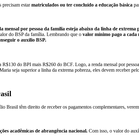
s precisam estar
matriculados ou ter concluído a educação básica
par
da mensal por pessoa da família esteja abaixo da linha de extrema
alor do BSP da família.
Lembrando que o
valor mínimo pago a cada 
seguir o auxílio BSP.
eba R$130 do BPI mais R$260 do BCF. Logo, a renda mensal por pessoa 
Maria seja superior a linha da extrema pobreza, eles devem receber pe
asil
xílio Brasil têm direito de receber os pagamentos complementares, vere
ções acadêmicas de abrangência nacional.
Com isso, o valor do auxíl