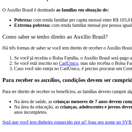
O Auxílio Brasil é destinado
as famílias em situação de:
Pobreza:
com renda familiar per capita mensal entre R$ 105,01
Extrema pobreza:
com renda familiar mensal por pessoa igual
Como saber se tenho direito ao Auxílio Brasil?
Há três formas de saber se você tem direito de receber o Auxílio Brasi
Se você já recebia o Bolsa Família, o Auxílio Brasil será pago
Se você está inscrito no
CadÚnico
, mas não recebia o Bolsa Fam
Caso você não esteja no CadÚnico, é preciso procurar um Centro 
Para receber os auxílios, condições devem ser cumpri
Para ter direito de receber os benefícios, as famílias devem cumprir a
Na área de saúde, as
crianças menores de 7 anos devem cump
Na área da educação, as
crianças, adolescentes e jovens deve
anos incompletos.
Será que você tem dinheiro esquecido por ai? Joga seu nome no SVR