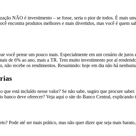
alização NÃO é investimento – se fosse, seria o pior de todos. É mais 
ocê encontra produtos melhores e mais divertidos, mas você é quem sabe
que você pense um pouco mais. Especialmente em um cenário de juros e
 mais de 6% ao ano, mais a TR. Tem muito investimento por aí rendend
ento, não recebe os rendimentos. Resumindo: hoje em dia não há nenhum
rias
 que está incluído nesse valor? Se não sabe, sugiro que procure saber
do banco deve oferecer? Veja aqui o site do Banco Central, explicando t
o? Pode até ser mais prático, mas não quer dizer que seja mais barato, 