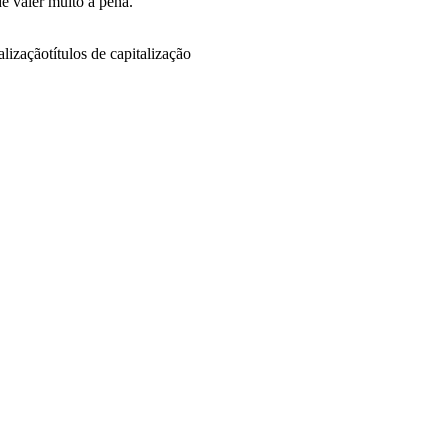
e valer muito a pena.
talização
títulos de capitalização