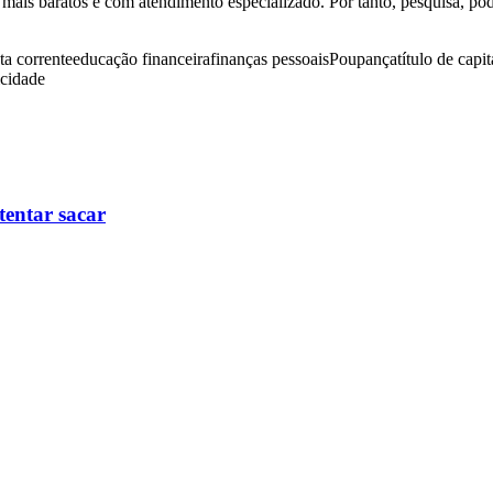
 mais baratos e com atendimento especializado. Por tanto, pesquisa, pod
ta corrente
educação financeira
finanças pessoais
Poupança
título de capi
icidade
tentar sacar