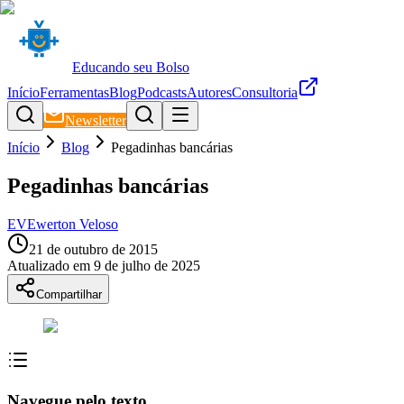
Educando seu Bolso
Início
Ferramentas
Blog
Podcasts
Autores
Consultoria
Newsletter
Início
Blog
Pegadinhas bancárias
Pegadinhas bancárias
EV
Ewerton Veloso
21 de outubro de 2015
Atualizado em
9 de julho de 2025
Compartilhar
Navegue pelo texto