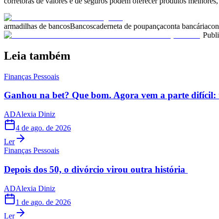
corretoras de valores e de seguros podem oferecer produtos melhores,
armadilhas de bancos
Bancos
caderneta de poupança
conta bancária
con
Publ
Leia também
Finanças Pessoais
Ganhou na bet? Que bom. Agora vem a parte difícil: 
AD
Alexia Diniz
4 de ago. de 2026
Ler
Finanças Pessoais
Depois dos 50, o divórcio virou outra história
AD
Alexia Diniz
1 de ago. de 2026
Ler