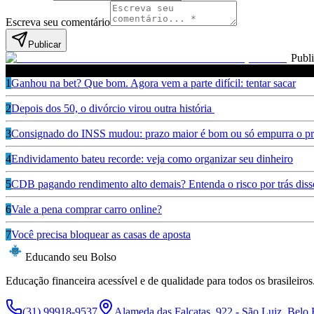
Escreva seu comentário
Publicar
Publ
Leia também
1
Ganhou na bet? Que bom. Agora vem a parte difícil: tentar sacar
2
Depois dos 50, o divórcio virou outra história
3
Consignado do INSS mudou: prazo maior é bom ou só empurra o pr
4
Endividamento bateu recorde: veja como organizar seu dinheiro
5
CDB pagando rendimento alto demais? Entenda o risco por trás diss
6
Vale a pena comprar carro online?
7
Você precisa bloquear as casas de aposta
Educando seu Bolso
Educação financeira acessível e de qualidade para todos os brasileiros
(31) 99918-9537
Alameda das Falcatas, 922 - São Luiz, Belo