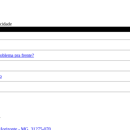
icidade
oblema pra frente?
o
.
 Horizonte - MG, 31275-070