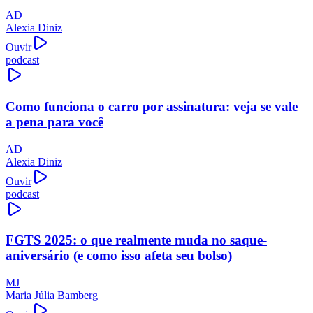
AD
Alexia Diniz
Ouvir
podcast
Como funciona o carro por assinatura: veja se vale
a pena para você
AD
Alexia Diniz
Ouvir
podcast
FGTS 2025: o que realmente muda no saque-
aniversário (e como isso afeta seu bolso)
MJ
Maria Júlia Bamberg