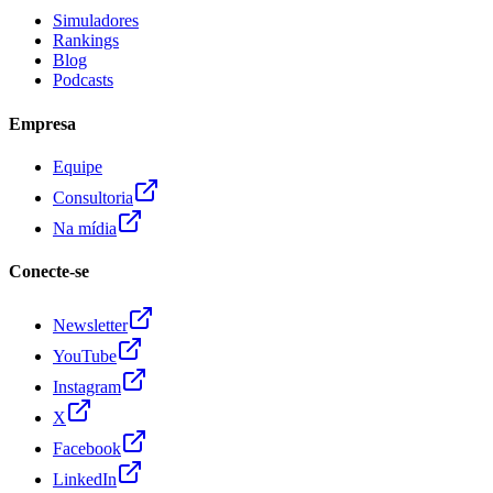
Simuladores
Rankings
Blog
Podcasts
Empresa
Equipe
Consultoria
Na mídia
Conecte-se
Newsletter
YouTube
Instagram
X
Facebook
LinkedIn