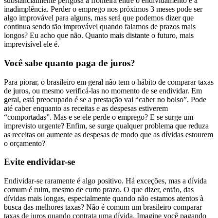
substancialmente perigosa a fronteira entre o endividamento e a
inadimplência. Perder o emprego nos próximos 3 meses pode ser
algo improvável para alguns, mas será que podemos dizer que
continua sendo tão improvável quando falamos de prazos mais
longos? Eu acho que não. Quanto mais distante o futuro, mais
imprevisível ele é.
Você sabe quanto paga de juros?
Para piorar, o brasileiro em geral não tem o hábito de comparar taxas
de juros, ou mesmo verificá-las no momento de se endividar. Em
geral, está preocupado é se a prestação vai “caber no bolso”. Pode
até caber enquanto as receitas e as despesas estiverem
“comportadas”. Mas e se ele perde o emprego? E se surge um
imprevisto urgente? Enfim, se surge qualquer problema que reduza
as receitas ou aumente as despesas de modo que as dívidas estourem
o orçamento?
Evite endividar-se
Endividar-se raramente é algo positivo. Há exceções, mas a dívida
comum é ruim, mesmo de curto prazo. O que dizer, então, das
dívidas mais longas, especialmente quando não estamos atentos à
busca das melhores taxas? Não é comum um brasileiro comparar
taxas de juros quando contrata uma dívida. Imagine você pagando