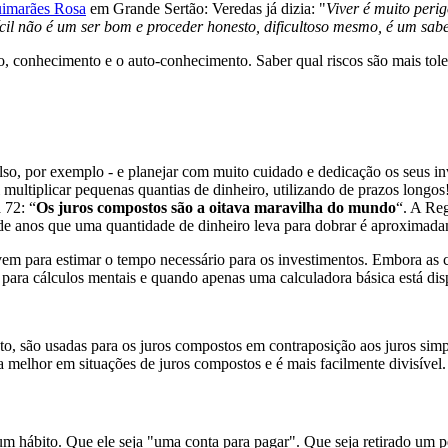
imarães Rosa
em Grande Sertão: Veredas já dizia: "
Viver é muito perig
í­cil não é um ser bom e proceder honesto, dificultoso mesmo, é um sabe
ão, conhecimento e o auto-conhecimento. Saber qual riscos são mais tole
so, por exemplo - e planejar com muito cuidado e dedicação os seus i
multiplicar pequenas quantias de dinheiro, utilizando de prazos longos
 72: “
Os juros compostos são a oitava maravilha do mundo
“. A Reg
de anos que uma quantidade de dinheiro leva para dobrar é aproximada
em para estimar o tempo necessário para os investimentos. Embora as ca
 para cálculos mentais e quando apenas uma calculadora básica está dis
nto, são usadas para os juros compostos em contraposição aos juros simp
 melhor em situações de juros compostos e é mais facilmente divisível.
 um hábito. Que ele seja "uma conta para pagar". Que seja retirado um p