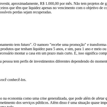
nvestir, aproximadamente, R$ 1.000,00 por mês. Não tem projetos de g
eiros que têm que liquidez apenas no vencimento com o objetivo de con
possíveis perdas sejam recuperadas.
ionamento tem futuro". O namoro "recebe uma promoção" e transforma
produtos que tenham liquidez para 5 anos, e sim, para 1 ano e meio ou
essário montar a casa em um prazo mais curto. E, isso significa compra
pessoa tem perfis de investimentos diferentes dependendo do momento
 você conhecê-los.
so na economia como uma crise generalizada, que pode além de afetar q
metimento dos serviços públicos. Além disso é uma situação quase impos
 uma todo.