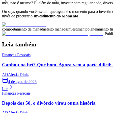
mês, não é mesmo? E, além de tudo, investir com regularidade, divers
Ou seja, quando você escutar que agora é o momento para o investime
invés de procurar o
Investimento do Momento
!
comportamento de manada
efeito manada
Investimento
planejamento fi
Publ
Leia também
Finanças Pessoais
Ganhou na bet? Que bom. Agora vem a parte difícil: 
AD
Alexia Diniz
4 de ago. de 2026
Ler
Finanças Pessoais
Depois dos 50, o divórcio virou outra história
AD
Alexia Diniz