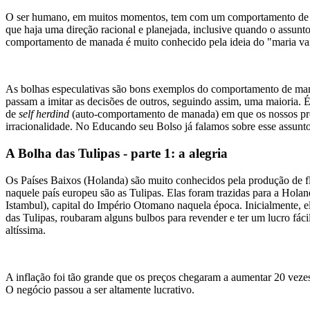
O ser humano, em muitos momentos, tem com um comportamento de man
que haja uma direção racional e planejada, inclusive quando o assunt
comportamento de manada é muito conhecido pela ideia do "maria vai
As bolhas especulativas são bons exemplos do comportamento de manad
passam a imitar as decisões de outros, seguindo assim, uma maioria. 
de
self herdind
(auto-comportamento de manada) em que os nossos próp
irracionalidade. No Educando seu Bolso já falamos sobre esse assu
A Bolha das Tulipas - parte 1: a alegria
Os Países Baixos (Holanda) são muito conhecidos pela produção de f
naquele país europeu são as Tulipas. Elas foram trazidas para a Hol
Istambul), capital do Império Otomano naquela época. Inicialmente, el
das Tulipas, roubaram alguns bulbos para revender e ter um lucro fáci
altíssima.
A inflação foi tão grande que os preços chegaram a aumentar 20 veze
O negócio passou a ser altamente lucrativo.