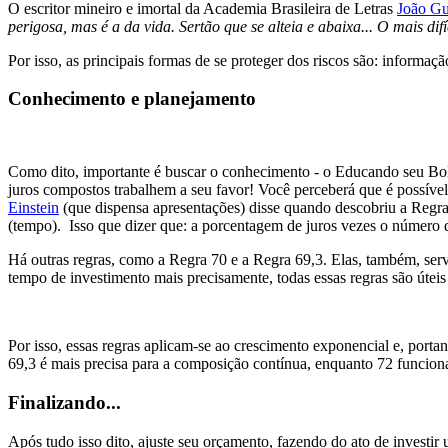
O escritor mineiro e imortal da Academia Brasileira de Letras
João Gu
perigosa, mas é a da vida. Sertão que se alteia e abaixa... O mais dif
Por isso, as principais formas de se proteger dos riscos são: informaç
Conhecimento e planejamento
Como dito, importante é buscar o conhecimento - o Educando seu Bol
juros compostos trabalhem a seu favor! Você perceberá que é possível 
Einstein
(que dispensa apresentações) disse quando descobriu a Regra
(tempo). Isso que dizer que: a porcentagem de juros vezes o número 
Há outras regras, como a Regra 70 e a Regra 69,3. Elas, também, serv
tempo de investimento mais precisamente, todas essas regras são úteis
Por isso, essas regras aplicam-se ao crescimento exponencial e, porta
69,3 é mais precisa para a composição contínua, enquanto 72 funciona
Finalizando...
Após tudo isso dito, ajuste seu orçamento, fazendo do ato de investir