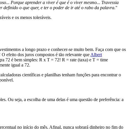
oso... Porque aprender a viver é que é o viver mesmo... Travessia
r definido o que quer, e ter o poder de ir até o rabo da palavra.
"
ráveis e os menos toleráveis.
nvestimentos a longo prazo e conhecer-se muito bem. Faça com que os
! O efeito dos juros compostos é tão relevante que
Albert
ra 72 é bem simples: R x T = 72! R = rate (taxa) e T = time
mente igual a 72.
lculadoras científicas e planilhas tenham funções para encontrar o
ponível.
les. Ou seja, a escolha de uma delas é uma questão de preferência: a
ercentual no início do mês. Afinal, nunca sobrará dinheiro no fim do