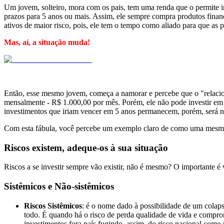
Um jovem, solteiro, mora com os pais, tem uma renda que o permite i
prazos para 5 anos ou mais. Assim, ele sempre compra produtos financ
ativos de maior risco, pois, ele tem o tempo como aliado para que as 
Mas, aí, a situação muda!
Então, esse mesmo jovem, começa a namorar e percebe que o "relac
mensalmente - R$ 1.000,00 por mês. Porém, ele não pode investir em 
investimentos que iriam vencer em 5 anos permanecem, porém, será nec
Com esta fábula, você percebe um exemplo claro de como uma mesma 
Riscos existem, adeque-os à sua situação
Riscos a se investir sempre vão existir, não é mesmo? O importante é
Sistêmicos e Não-sistêmicos
Riscos Sistêmicos
: é o nome dado à possibilidade de um colap
todo. É quando há o risco de perda qualidade de vida e compro
investimentos fora país fugindo, assim, do risco nacional como