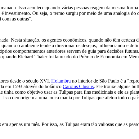
ada. Isso acontece quando várias pessoas reagem da mesma forma ou 
o é investimento. Ou seja, o termo surgiu por meio de uma analogia do c
 com as outras".
a. Nesta situação, os agentes econômicos, quando não têm certeza de 
É quando o ambiente tende a direcionar os desejos, influenciando e de
rios comportamentos anteriores servem de guia para decisões futuras
nto quando Richard Thaler foi laureado do Prêmio de Economia em Mem
lores desde o século XVI.
Holambra
no interior de São Paulo é a "repr
anda em 1593 através do botânico
Carolus Clusius
. Ele trouxe alguns bu
e tinha como objetivo usar as Tulipas para fins medicinais e ele as pla
l. Isso deu origem a uma louca mania por Tulipas que afetou todo o país
s em apenas um mês. Por isso, as Tulipas eram tão valiosas que as pess