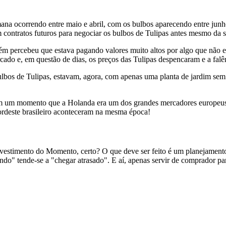
ana ocorrendo entre maio e abril, com os bulbos aparecendo entre junho
 contratos futuros para negociar os bulbos de Tulipas antes mesmo da s
ém percebeu que estava pagando valores muito altos por algo que não
do e, em questão de dias, os preços das Tulipas despencaram e a falênc
ulbos de Tulipas, estavam, agora, com apenas uma planta de jardim sem 
m um momento que a Holanda era um dos grandes mercadores europeus. O
ordeste brasileiro aconteceram na mesma época!
 Investimento do Momento, certo? O que deve ser feito é um planejament
do" tende-se a "chegar atrasado". E aí, apenas servir de comprador para