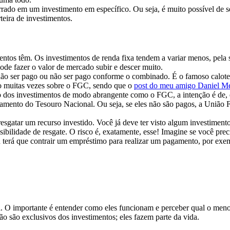
errado em um investimento em específico. Ou seja, é muito possível de
teira de investimentos.
entos têm. Os investimentos de renda fixa tendem a variar menos, pela s
ode fazer o valor de mercado subir e descer muito.
não ser pago ou não ser pago conforme o combinado. É o famoso calote
so muitas vezes sobre o FGC, sendo que o
post do meu amigo Daniel M
os investimentos de modo abrangente como o FGC, a intenção é de, ex
agamento do Tesouro Nacional. Ou seja, se eles não são pagos, a União F
esgatar um recurso investido. Você já deve ter visto algum investimento 
bilidade de resgate. O risco é, exatamente, esse! Imagine se você prec
u terá que contrair um empréstimo para realizar um pagamento, por exe
. O importante é entender como eles funcionam e perceber qual o menos
 não são exclusivos dos investimentos; eles fazem parte da vida.