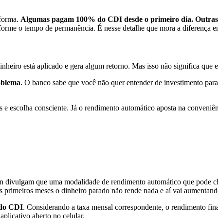
 forma.
Algumas pagam 100% do CDI desde o primeiro dia. Outras s
rme o tempo de permanência. É nesse detalhe que mora a diferença entr
inheiro está aplicado e gera algum retorno. Mas isso não significa que
oblema
. O banco sabe que você não quer entender de investimento para f
.
 e escolha consciente. Já o rendimento automático aposta na conveniên
n divulgam que uma modalidade de rendimento automático que pode ch
nos primeiros meses o dinheiro parado não rende nada e aí vai aument
do CDI
. Considerando a taxa mensal correspondente, o rendimento fina
plicativo aberto no celular.