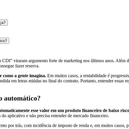
nça?
ico?
 CDI” viraram argumento forte de marketing nos últimos anos. Além di
onsegue fazer reserva.
e como a gente imagina.
Em muitos casos, a rentabilidade é progressi
ida em letras miúdas no final do contrato. Portanto, entender essas re
o automático?
utomaticamente esse valor em um produto financeiro de baixo risc
ea do aplicativo e não precisa entender de mercado financeiro.
nto por trás, com incidência de imposto de renda e, em muitos casos, 