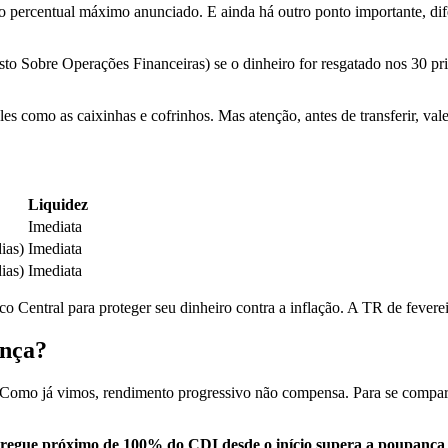
o percentual máximo anunciado. E ainda há outro ponto importante, dif
obre Operações Financeiras) se o dinheiro for resgatado nos 30 prim
es como as caixinhas e cofrinhos. Mas atenção, antes de transferir, val
Liquidez
Imediata
ias)
Imediata
ias)
Imediata
 Central para proteger seu dinheiro contra a inflação. A TR de fever
ança?
omo já vimos, rendimento progressivo não compensa. Para se comparar à
egue próximo de 100% do CDI desde o início supera a poupança 