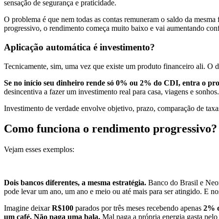
sensação de segurança e praticidade.
O problema é que nem todas as contas remuneram o saldo da mesma
progressivo, o rendimento começa muito baixo e vai aumentando confo
Aplicação automática é investimento?
Tecnicamente, sim, uma vez que existe um produto financeiro ali. O d
Se no início seu dinheiro rende só 0% ou 2% do CDI, entra o pr
desincentiva a fazer um investimento real para casa, viagens e sonhos
Investimento de verdade envolve objetivo, prazo, comparação de taxas
Como funciona o rendimento progressivo?
Vejam esses exemplos:
Dois bancos diferentes, a mesma estratégia.
Banco do Brasil e Neo
pode levar um ano, um ano e meio ou até mais para ser atingido. E 
Imagine deixar
R$100
parados por três meses recebendo apenas
2% 
um café. Não paga uma bala.
Mal paga a própria energia gasta pelo a