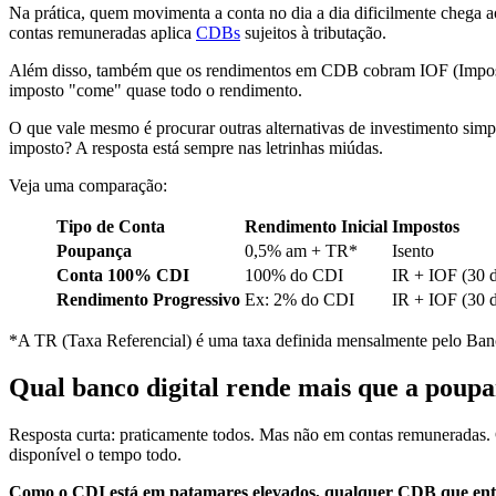
Na prática, quem movimenta a conta no dia a dia dificilmente chega a
contas remuneradas aplica
CDBs
sujeitos à tributação.
Além disso, também que os rendimentos em CDB cobram IOF (Imposto S
imposto "come" quase todo o rendimento.
O que vale mesmo é procurar outras alternativas de investimento simpl
imposto? A resposta está sempre nas letrinhas miúdas.
Veja uma comparação:
Tipo de Conta
Rendimento Inicial
Impostos
Poupança
0,5% am + TR*
Isento
Conta 100% CDI
100% do CDI
IR + IOF (30 d
Rendimento Progressivo
Ex: 2% do CDI
IR + IOF (30 d
*A TR (Taxa Referencial) é uma taxa definida mensalmente pelo Banco
Qual banco digital rende mais que a poup
Resposta curta: praticamente todos. Mas não em contas remuneradas. C
disponível o tempo todo.
Como o CDI está em patamares elevados, qualquer CDB que entr