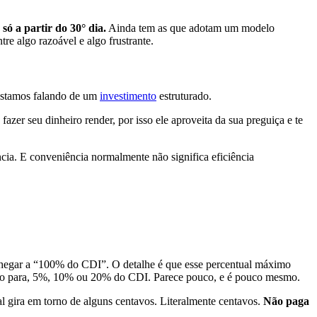
ó a partir do 30° dia.
Ainda tem as que adotam um modelo
e algo razoável e algo frustrante.
 estamos falando de um
investimento
estruturado.
azer seu dinheiro render, por isso ele aproveita da sua preguiça e te
cia. E conveniência normalmente não significa eficiência
egar a “100% do CDI”. O detalhe é que esse percentual máximo
ando para, 5%, 10% ou 20% do CDI. Parece pouco, e é pouco mesmo.
l gira em torno de alguns centavos. Literalmente centavos.
Não paga