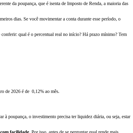
erente da poupança, que é isenta de Imposto de Renda, a maioria das
eiros dias. Se você movimentar a conta durante esse período, o
e conferir: qual é o percentual real no início? Há prazo mínimo? Tem
eiro de 2026 é de 0,12% ao mês.
 poupança, o investimento precisa ter liquidez diária, ou seja, estar
com facilidade
. Por isso, antes de se perguntar qual rende mais,