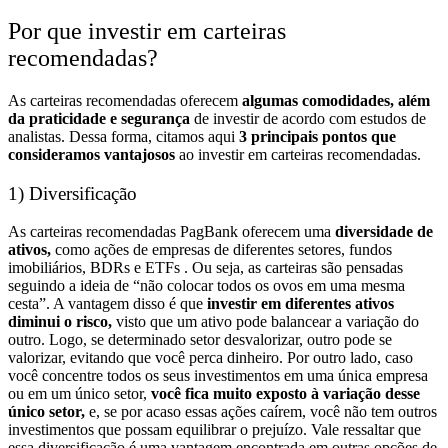
Por que investir em carteiras
recomendadas?
As carteiras recomendadas oferecem
algumas comodidades, além
da praticidade e segurança
de investir de acordo com estudos de
analistas.
Dessa forma, citamos aqui
3 principais pontos que
consideramos vantajosos
ao investir em carteiras recomendadas.
1) Diversificação
As carteiras recomendadas PagBank oferecem uma
diversidade de
ativos,
como ações de empresas de diferentes setores, fundos
imobiliários, BDRs e ETFs . Ou seja, as carteiras são pensadas
seguindo a ideia de “não colocar todos os ovos em uma mesma
cesta”.
A vantagem disso é que
investir em diferentes ativos
diminui o risco,
visto que um ativo pode balancear a variação do
outro. Logo, se determinado setor desvalorizar, outro pode se
valorizar, evitando que você perca dinheiro.
Por outro lado, caso
você concentre todos os seus investimentos em uma única empresa
ou em um único setor,
você fica muito exposto à variação desse
único setor,
e, se por acaso essas ações caírem, você não tem outros
investimentos que possam equilibrar o prejuízo.
Vale ressaltar que
essa diversificação é uma vantagem encontrada em outras opções de