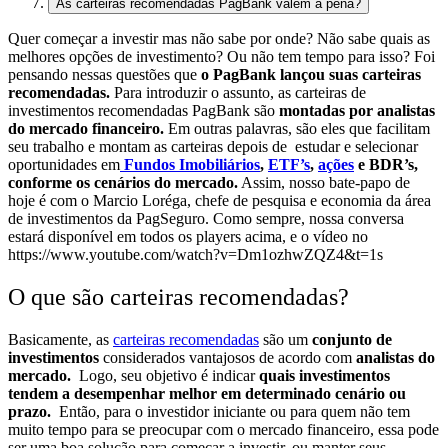
As carteiras recomendadas PagBank valem a pena?
Quer começar a investir mas não sabe por onde? Não sabe quais as
melhores opções de investimento? Ou não tem tempo para isso? Foi
pensando nessas questões que
o PagBank lançou suas carteiras
recomendadas.
Para introduzir o assunto, as carteiras de
investimentos recomendadas PagBank são
montadas por analistas
do mercado financeiro.
Em outras palavras, são eles que facilitam
seu trabalho e montam as carteiras depois de estudar e selecionar
oportunidades em
Fundos Imobiliários
,
ETF’s
,
ações
e BDR’s,
conforme os cenários do mercado.
Assim, nosso bate-papo de
hoje é com o Marcio Loréga, chefe de pesquisa e economia da área
de investimentos da PagSeguro. Como sempre, nossa conversa
estará disponível em todos os players acima, e o vídeo no
https://www.youtube.com/watch?v=Dm1ozhwZQZ4&t=1s
O que são carteiras recomendadas?
Basicamente, as
carteiras recomendadas
são um
conjunto de
investimentos
considerados vantajosos de acordo com
analistas do
mercado.
Logo, seu objetivo é indicar
quais investimentos
tendem a desempenhar melhor em determinado cenário ou
prazo.
Então, para o investidor iniciante ou para quem não tem
muito tempo para se preocupar com o mercado financeiro, essa pode
ser uma boa solução para começar a investir, ou manter seus