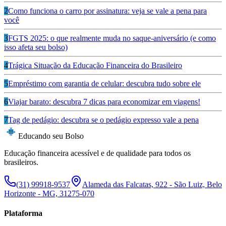
2
Como funciona o carro por assinatura: veja se vale a pena para
você
3
FGTS 2025: o que realmente muda no saque-aniversário (e como
isso afeta seu bolso)
4
Trágica Situação da Educação Financeira do Brasileiro
5
Empréstimo com garantia de celular: descubra tudo sobre ele
6
Viajar barato: descubra 7 dicas para economizar em viagens!
7
Tag de pedágio: descubra se o pedágio expresso vale a pena
Educando seu Bolso
Educação financeira acessível e de qualidade para todos os
brasileiros.
(31) 99918-9537
Alameda das Falcatas, 922 - São Luiz, Belo
Horizonte - MG, 31275-070
Plataforma