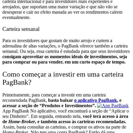
carteira internacional é para investidores mais experientes e
arrojados, que suportam uma maior variação e que não vão se
desesperar e cair no efeito manada ao ver os rendimentos caírem
eventualmente.
Carteira semanal
Para os investidores que gostam de muito arrojo e curtem a
adrenalina de altas variações, o PagBank oferece também a carteira
semanal.
Ou seja, essa carteira é estudada para que seus investidores
consigam aproveitar os momentos ideais de investimentos, seja
para comprar ou para vender, em um curto espaço de tempo.
Como começar a investir em uma carteira
PagBank?
Primeiramente, para começar a investir em uma carteira
recomendada PagBank,
basta baixar
o aplicativo PagBank
, e
acessar a seção de “Produtos e Investimentos”.
App PagBank
No aplicativo, você encontrará a seção de “Aplicar o
seu Dinheiro”. Em seguida, entrando nela,
você terá acesso à área
de
Home-Broker
, e também acesso às carteiras recomendadas.
Assim, basta consultar as carteiras, e comprar os ativos na parte de
Home-Broker
.
Não tem uma conta PagBank? Então dá uma