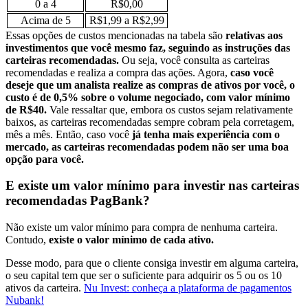
0 a 4
R$0,00
Acima de 5
R$1,99 a R$2,99
Essas opções de custos mencionadas na tabela são
relativas aos
investimentos que você mesmo faz, seguindo as instruções das
carteiras recomendadas.
Ou seja, você consulta as carteiras
recomendadas e realiza a compra das ações.
Agora,
caso você
deseje que um analista realize as compras de ativos por você, o
custo é de 0,5% sobre o volume negociado, com valor mínimo
de R$40.
Vale ressaltar que, embora os custos sejam relativamente
baixos, as carteiras recomendadas sempre cobram pela corretagem,
mês a mês. Então, caso você
já tenha mais experiência com o
mercado, as carteiras recomendadas podem não ser uma boa
opção para você.
E existe um valor mínimo para investir nas carteiras
recomendadas PagBank?
Não existe um valor mínimo para compra de nenhuma carteira.
Contudo,
existe o valor mínimo de cada ativo.
Desse modo, para que o cliente consiga investir em alguma carteira,
o seu capital tem que ser o suficiente para adquirir os 5 ou os 10
ativos da carteira.
Nu Invest: conheça a plataforma de pagamentos
Nubank!