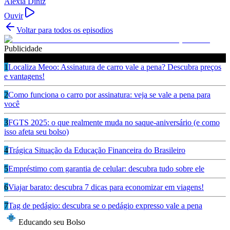
Alexia Diniz
Ouvir
Voltar para todos os episodios
Publicidade
Ouça também
1
Localiza Meoo: Assinatura de carro vale a pena? Descubra preços
e vantagens!
2
Como funciona o carro por assinatura: veja se vale a pena para
você
3
FGTS 2025: o que realmente muda no saque-aniversário (e como
isso afeta seu bolso)
4
Trágica Situação da Educação Financeira do Brasileiro
5
Empréstimo com garantia de celular: descubra tudo sobre ele
6
Viajar barato: descubra 7 dicas para economizar em viagens!
7
Tag de pedágio: descubra se o pedágio expresso vale a pena
Educando seu Bolso