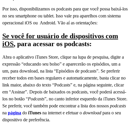
Por isso, disponibilizamos os
podcasts
para que você possa baixá-los
no seu
smartphone
ou
tablet
. Isso vale pra aparelhos com sistema
operacional iOS ou Android. Vão aí as orientações:
Se você for usuário de dispositivos com
iOS
, para acessar os podcasts:
A
bra o aplicativo
iTunes Store
, clique na lupa de pesquisa, digite a
expressão “educando seu bolso” e aparecerão os episódios, um a
um, para
download
, na lista “Episódios de
podcasts
”. Se preferir
receber todos em bases regulares e automaticamente, basta clicar no
link maior, abaixo do texto “
Podcasts
” e, na página seguinte, clicar
em “
Assinar
”. Depois de baixados os
podcasts
, você poderá acessá-
los no botão “
Podcasts
”, no canto inferior esquerdo da
iTunes Store
.
Se preferir, você também pode encontrar a lista dos nossos
podcasts
na
página
do
iTunes
na internet e efetuar o
download
para o seu
dispositivo de preferência.