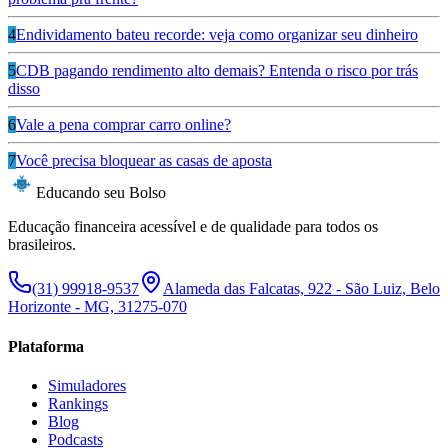
4
Endividamento bateu recorde: veja como organizar seu dinheiro
5
CDB pagando rendimento alto demais? Entenda o risco por trás
disso
6
Vale a pena comprar carro online?
7
Você precisa bloquear as casas de aposta
Educando seu Bolso
Educação financeira acessível e de qualidade para todos os
brasileiros.
(31) 99918-9537
Alameda das Falcatas, 922 - São Luiz, Belo
Horizonte - MG, 31275-070
Plataforma
Simuladores
Rankings
Blog
Podcasts