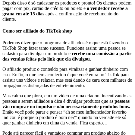
Depois disso é só cadastrar os produtos e pronto! Os clientes podem
pagar com pix, cartão de crédito ou boleto e
o vendedor recebe a
grana em até 15 dias
após a confirmação de recebimento do
cliente.
Como ser afiliado do TikTok shop
Podemos dizer que o programa de afiliados é o que está fazendo o
TikTok Shop fazer tanto sucesso. Funciona assim: uma pessoa se
cadastra para divulgar um produto e
recebe uma comissão a partir
das vendas feitas pelo link que ela divulgou.
O afiliado produz o conteúdo para viralizar e ganhar dinheiro com
isso. Então, o que tem acontecido é que você entra no TikTok para
assistir uns vídeos e relaxar, mas está dando de cara com milhares de
propagandas disfarçadas de entretenimento.
Mas calma que piora, em um vídeo de uma criadora incentivando as
pessoas a serem afiliados a dica é divulgar produtos que a
s pessoas
vão comprar no impulso e não necessariamente produtos bons.
Então você pode parar e pensar “ah se meu influenciador favorito
indicou é porque o produto é bom né?” quando na verdade ele só
quer ganhar dinheiro em cima da venda. Fica esperto…
Pode até parecer fácil e vantajoso comprar um produto abaixo do