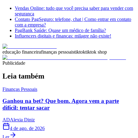
Vendas Online: tudo que você precisa saber para vender com
segurança
Contato PagSeguro: telefone, chat | Como entrar em contato
com a empresa?
PagBank Saúde: Quase um médico de família?
Influencers digitais e finanças: milagre não existe!
educação financeira
finanças pessoais
tiktok
tiktok shop
Publicidade
Leia também
Finanças Pessoais
Ganhou na bet? Que bom. Agora vem a parte
difícil: tentar sacar
AD
Alexia Diniz
4 de ago. de 2026
Ler