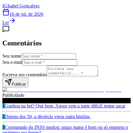
IG
Isabel Gonçalves
16 de jul. de 2026
Ler
Comentários
Seu nome
Seu e-mail
Escreva seu comentário
Publicar
Publicidade
Leia também
1
Ganhou na bet? Que bom. Agora vem a parte difícil: tentar sacar
2
Depois dos 50, o divórcio virou outra história
3
Consignado do INSS mudou: prazo maior é bom ou só empurra o
problema pra frente?