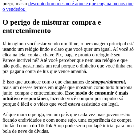
preço, mas o
desconto bom mesmo é aquele que engana menos que
o vendedor.
O perigo de misturar compra e
entretenimento
Já imaginou você estar vendo um filme, o personagem principal está
usando um relógio lindo e claro que você quer um igual. Aí você só
clica na tela, copia a chave Pix, paga e pronto o relógio é seu.
Parece incrível né? Até você perceber que nem usa relógio e que
não podia gastar mais um real porque o dinheiro que você tinha era
pra pagar a conta de luz que vence amanhã.
É isso que acontece com o que chamamos de
shoppertainment
,
mais um desses termos em inglês que mostram como tudo funciona
junto, compra e entretenimento.
Esse modo de consumir é mais
intuitivo e espontâneo
, fazendo você comprar por impulso só
porque é fácil e o vídeo que você estava assistindo era legal.
Aí que mora o perigo, em um país que cada vez mais jovens estão
ficando endividados e com nome sujo, uma experiência de compra
tão fácil com a do TikTok Shop pode ser o pontapé inicial para uma
bola de neve de dívidas.