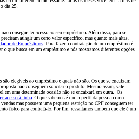
s há um diferencial interessante: todos os meses você tem
15 dias de
 o dia 25.
 não consegue ter acesso ao seu empréstimo.
Além disso, para se
precisam atingir um certo valor específico, mas quanto mais altas,
lador de Empréstimos
! Para fazer a contratação de um empréstimo é
cher o que busca em um empréstimo e nós mostramos diferentes opções
is são elegíveis ao empréstimo e quais não são. Os que se encaixam
 proposta não conseguem solicitar o produto. Mesmo assim, vale
gível em uma determinada ocasião não se encaixará em outra.
Os
r acesso à linha
. O que sabemos é que o perfil da pessoa como
s vendas mas possuem uma pequena restrição no CPF conseguem ter
to físico para contratá-lo. Por fim, ressaltamos também que ele é um