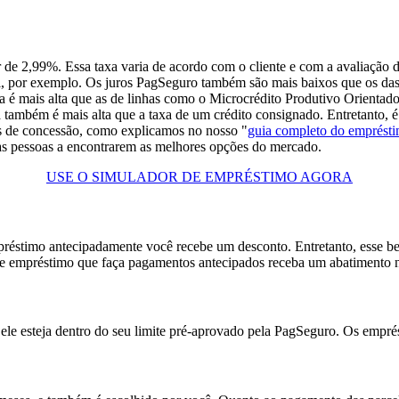
r
de 2,99%. Essa taxa varia de acordo com o cliente e com a avaliação de
l, por exemplo. Os juros PagSeguro também são mais baixos que os d
la é mais alta que as de linhas como o Microcrédito Produtivo Orienta
a também é mais alta que a taxa de um crédito consignado. Entretanto, 
as de concessão, como explicamos no nosso "
guia completo do emprést
as pessoas a encontrarem as melhores opções do mercado.
USE O SIMULADOR DE EMPRÉSTIMO AGORA
empréstimo antecipadamente você recebe um desconto. Entretanto, esse
e de empréstimo que faça pagamentos antecipados receba um abatimento 
 ele esteja dentro do seu limite pré-aprovado pela PagSeguro. Os empr