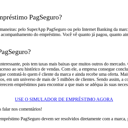
mpréstimo PagSeguro?
aneiras: pelo SuperApp PagSeguro ou pelo Internet Banking da marca
companhamento do empréstimo. Você vê quanto já pagou, quanto ainda fa
 PagSeguro?
ressante, pois tem taxas mais baixas que muitos outros do mercado. O 
esso ao seu histórico de vendas. Com ele, a empresa consegue conclui
egue contratá-lo quem é cliente da marca e ainda recebe uma oferta. Mai
os, em um universo de mais de 5 milhões de clientes. Sendo assim, a c
oferecem empréstimos para encontrar a que mais se adéqua às suas neces
USE O SIMULADOR DE EMPRÉSTIMO AGORA
 falar nos comentários!
empréstimo PagSeguro devem ser resolvidos diretamente com a marca, 