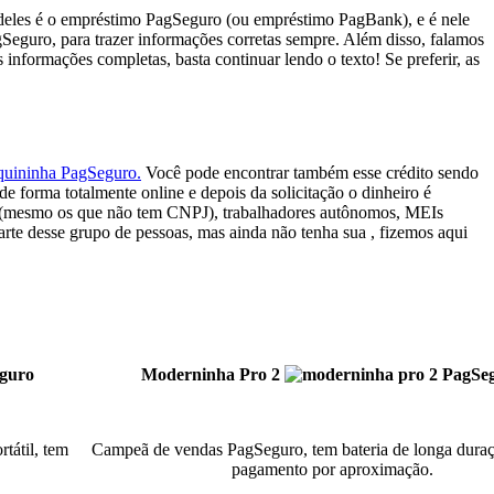
deles é o empréstimo PagSeguro (ou empréstimo PagBank), e é nele
gSeguro, para trazer informações corretas sempre. Além disso, falamos
nformações completas, basta continuar lendo o texto! Se preferir, as
uininha PagSeguro.
Você pode encontrar também esse crédito sendo
o de forma totalmente online e depois da solicitação o dinheiro é
os (mesmo os que não tem CNPJ), trabalhadores autônomos, MEIs
rte desse grupo de pessoas, mas ainda não tenha sua , fizemos aqui
Moderninha Pro 2
tátil, tem
Campeã de vendas PagSeguro, tem bateria de longa duraç
pagamento por aproximação.