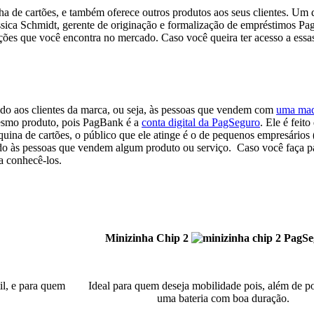
de cartões, e também oferece outros produtos aos seus clientes. Um 
ssica Schmidt, gerente de originação e formalização de empréstimos Pa
s que você encontra no mercado. Caso você queira ter acesso a essas i
do aos clientes da marca, ou seja, às pessoas que vendem com
uma maq
smo produto, pois PagBank é a
conta digital da PagSeguro
. Ele é feit
ina de cartões, o público que ele atinge é o de pequenos empresári
tado às pessoas que vendem algum produto ou serviço.
Caso você faça pa
a conhecê-los.
Minizinha Chip 2
il, e para quem
Ideal para quem deseja mobilidade pois, além de por
uma bateria com boa duração.