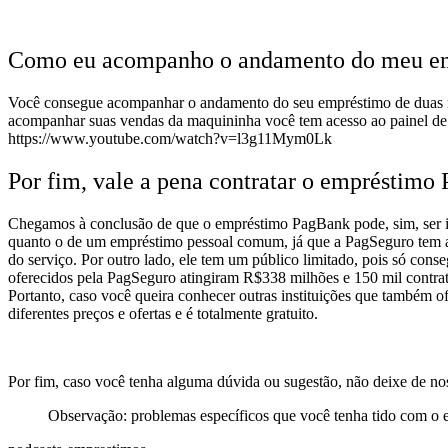
Como eu acompanho o andamento do meu e
Você consegue acompanhar o andamento do seu empréstimo de duas m
acompanhar suas vendas da maquininha você tem acesso ao painel de a
https://www.youtube.com/watch?v=l3g11Mym0Lk
Por fim, vale a pena contratar o empréstimo
Chegamos à conclusão de que o empréstimo PagBank pode, sim, ser inte
quanto o de um empréstimo pessoal comum, já que a PagSeguro tem ac
do serviço. Por outro lado, ele tem um público limitado, pois só cons
oferecidos pela PagSeguro atingiram R$338 milhões e 150 mil contrat
Portanto, caso você queira conhecer outras instituições que também 
diferentes preços e ofertas e é totalmente gratuito.
Por fim, caso você tenha alguma dúvida ou sugestão, não deixe de nos
Observação: problemas específicos que você tenha tido com o 