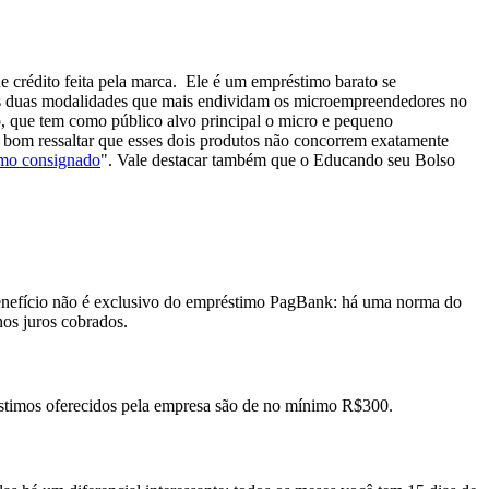
 crédito feita pela marca.
Ele é um empréstimo barato se
as duas modalidades que mais endividam os microempreendedores no
do, que tem como público alvo principal o micro e pequeno
é bom ressaltar que esses dois produtos não concorrem exatamente
imo consignado
".
Vale destacar também que o Educando seu Bolso
 benefício não é exclusivo do empréstimo PagBank: há uma norma do
nos juros cobrados.
éstimos oferecidos pela empresa são de no mínimo R$300.