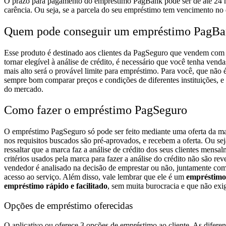
O prazo para pagamento do empréstimo PagBank pode ser de até 24 m
carência
. Ou seja, se a parcela do seu empréstimo tem vencimento no
Quem pode conseguir um empréstimo PagB
Esse produto é destinado aos clientes da PagSeguro que vendem com 
tornar elegível à análise de crédito, é necessário que você tenha ven
mais alto será o provável limite para empréstimo.
Para você, que não 
sempre bom comparar preços e condições de diferentes instituições, 
do mercado.
Como fazer o empréstimo PagSeguro
O empréstimo PagSeguro só pode ser feito mediante uma
oferta
da ma
nos requisitos buscados são pré-aprovados, e recebem a oferta.
Ou sej
ressaltar que a marca faz a análise de crédito dos seus clientes mens
critérios usados pela marca para fazer a análise do crédito não são re
vendedor é analisado na decisão de emprestar ou não, juntamente co
acesso ao serviço.
Além disso, vale lembrar que ele é um
empréstimo
empréstimo rápido e facilitado
, sem muita burocracia e que não exi
Opções de empréstimo oferecidas
O aplicativo ou oferece 3 opções de empréstimo ao cliente. As difere