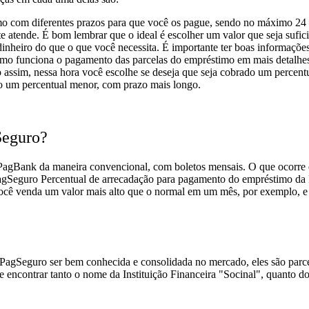
mo com diferentes prazos para que você os pague, sendo no máximo 24
e atende. É bom lembrar que o ideal é escolher um valor que seja sufic
 dinheiro do que o que você necessita. É importante ter boas informaçõe
mo funciona o pagamento das parcelas do empréstimo em mais detalhes.
o assim, nessa hora você escolhe se deseja que seja cobrado um percentu
ado um percentual menor, com prazo mais longo.
Seguro?
agBank da maneira convencional, com boletos mensais. O que ocorre é 
Percentual de arrecadação para pagamento do empréstimo d
cê venda um valor mais alto que o normal em um mês, por exemplo, e 
agSeguro ser bem conhecida e consolidada no mercado, eles são parceir
 encontrar tanto o nome da Instituição Financeira "Socinal", quanto d