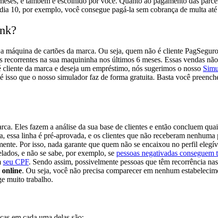
eses, e também é escolhido por você.
Quanto ao pagamento das parcela
 dia 10, por exemplo, você consegue pagá-la
sem cobrança de multa
até
ank?
a máquina de cartões da marca. Ou seja, quem não é cliente PagSeguro
das recorrentes na sua maquininha nos últimos 6 meses. Essas vendas não 
é cliente da marca e deseja um empréstimo, nós sugerimos o nosso
Simu
e é isso que o nosso simulador faz de forma gratuita. Basta você preen
rca. Eles fazem a análise da sua base de clientes e então concluem qua
a, essa linha é pré-aprovada, e os clientes que não receberam nenhuma
almente. Por isso, nada garante que quem não se encaixou no perfil ele
velados, e não se sabe, por exemplo, se
pessoas negativadas conseguem te
m
seu CPF
. Sendo assim,
possivelmente
pessoas que têm recorrência na
 online
. Ou seja, você não precisa comparecer em nenhum estabelecimen
ge muito trabalho.
nças em cada uma delas são: