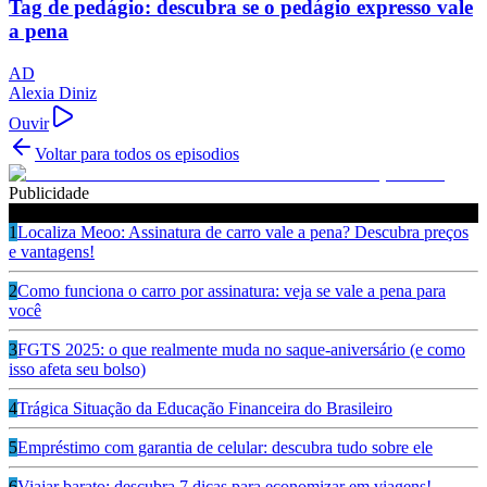
Tag de pedágio: descubra se o pedágio expresso vale
a pena
AD
Alexia Diniz
Ouvir
Voltar para todos os episodios
Publicidade
Ouça também
1
Localiza Meoo: Assinatura de carro vale a pena? Descubra preços
e vantagens!
2
Como funciona o carro por assinatura: veja se vale a pena para
você
3
FGTS 2025: o que realmente muda no saque-aniversário (e como
isso afeta seu bolso)
4
Trágica Situação da Educação Financeira do Brasileiro
5
Empréstimo com garantia de celular: descubra tudo sobre ele
6
Viajar barato: descubra 7 dicas para economizar em viagens!