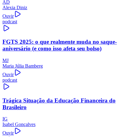
AD
Alexia Diniz
Ouvir
podcast
FGTS 2025: o que realmente muda no saque-
aniversário (e como isso afeta seu bolso)
MJ
Maria Júlia Bamberg
Ouvir
podcast
Trágica Situação da Educação Financeira do
Brasileiro
IG
Isabel Gonçalves
Ouvir