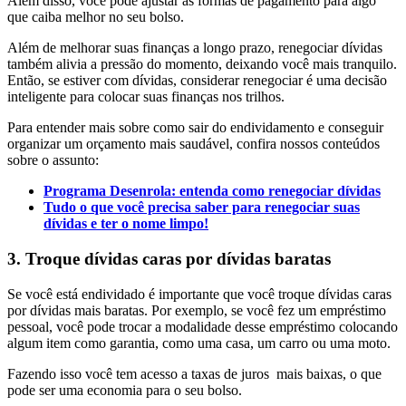
Além disso, você pode ajustar as formas de pagamento para algo
que caiba melhor no seu bolso.
Além de melhorar suas finanças a longo prazo, renegociar dívidas
também alivia a pressão do momento, deixando você mais tranquilo.
Então, se estiver com dívidas, considerar renegociar é uma decisão
inteligente para colocar suas finanças nos trilhos.
Para entender mais sobre como sair do endividamento e conseguir
organizar um orçamento mais saudável, confira nossos conteúdos
sobre o assunto:
Programa Desenrola: entenda como renegociar dívidas
Tudo o que você precisa saber para renegociar suas
dívidas e ter o nome limpo!
3. Troque dívidas caras por dívidas baratas
Se você está endividado é importante que você troque dívidas caras
por dívidas mais baratas. Por exemplo, se você fez um empréstimo
pessoal, você pode trocar a modalidade desse empréstimo colocando
algum item como garantia, como uma casa, um carro ou uma moto.
Fazendo isso você tem acesso a taxas de juros mais baixas, o que
pode ser uma economia para o seu bolso.