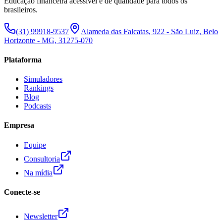
Educação financeira acessível e de qualidade para todos os
brasileiros.
(31) 99918-9537
Alameda das Falcatas, 922 - São Luiz, Belo
Horizonte - MG, 31275-070
Plataforma
Simuladores
Rankings
Blog
Podcasts
Empresa
Equipe
Consultoria
Na mídia
Conecte-se
Newsletter