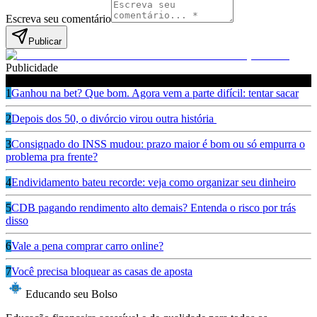
Escreva seu comentário
Publicar
Publicidade
Leia também
1
Ganhou na bet? Que bom. Agora vem a parte difícil: tentar sacar
2
Depois dos 50, o divórcio virou outra história
3
Consignado do INSS mudou: prazo maior é bom ou só empurra o
problema pra frente?
4
Endividamento bateu recorde: veja como organizar seu dinheiro
5
CDB pagando rendimento alto demais? Entenda o risco por trás
disso
6
Vale a pena comprar carro online?
7
Você precisa bloquear as casas de aposta
Educando seu Bolso