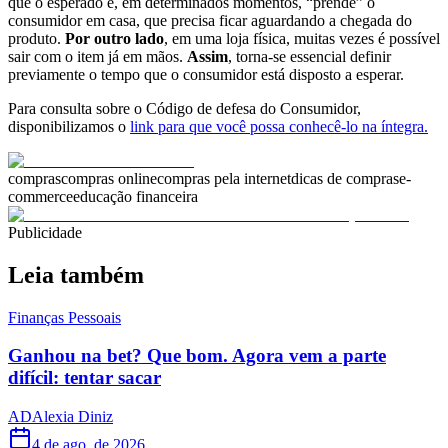
que o esperado e, em determinados momentos, “prende” o
consumidor em casa, que precisa ficar aguardando a chegada do
produto.
Por outro lado
, em uma loja física, muitas vezes é possível
sair com o item já em mãos.
Assim
, torna-se essencial definir
previamente o tempo que o consumidor está disposto a esperar.
Para consulta sobre o Código de defesa do Consumidor,
disponibilizamos o
link para que você possa conhecê-lo na íntegra.
compras
compras online
compras pela internet
dicas de compras
e-
commerce
educação financeira
Publicidade
Leia também
Finanças Pessoais
Ganhou na bet? Que bom. Agora vem a parte
difícil: tentar sacar
AD
Alexia Diniz
4 de ago. de 2026