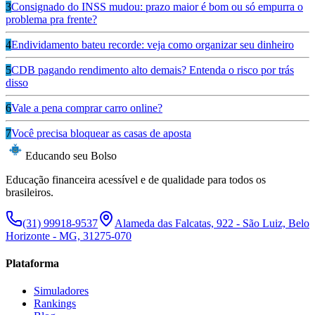
3
Consignado do INSS mudou: prazo maior é bom ou só empurra o
problema pra frente?
4
Endividamento bateu recorde: veja como organizar seu dinheiro
5
CDB pagando rendimento alto demais? Entenda o risco por trás
disso
6
Vale a pena comprar carro online?
7
Você precisa bloquear as casas de aposta
Educando seu Bolso
Educação financeira acessível e de qualidade para todos os
brasileiros.
(31) 99918-9537
Alameda das Falcatas, 922 - São Luiz, Belo
Horizonte - MG, 31275-070
Plataforma
Simuladores
Rankings