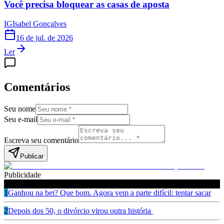
Você precisa bloquear as casas de aposta
IG
Isabel Gonçalves
16 de jul. de 2026
Ler
Comentários
Seu nome
Seu e-mail
Escreva seu comentário
Publicar
Publicidade
Leia também
1
Ganhou na bet? Que bom. Agora vem a parte difícil: tentar sacar
2
Depois dos 50, o divórcio virou outra história