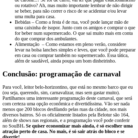
ou rotativo? Ah, mas muito importante lembrar de não dirigir
se beber, para não correr o risco de se acidentar e/ou levar
uma multa para casa.
Bebidas – Como a festa é de rua, você pode lançar mão de
uma caixinha de isopor. Junto com os amigos e comprar o que
for beber num supermercado. O que sai muito mais em conta
do que comprar dos ambulantes.
Alimentação – Como estamos em pleno verão, considere
levar na bolsa lanches simples e leves, que você pode preparar
em casa ou comprar também no supermercado. Essa tática,
além de saudável, ainda poupa um bom dinheirinho.
Conclusão: programação de carnaval
Para você, leitor belo-horizontino, que está no mesmo barco que eu
(ou seja, querendo, sim, carnavalizar, mas sem gastar muito).
Partilhamos uma interessante programação deste carnaval, que será
com certeza uma opção econômica e divertidíssima. Vão ser nada
menos que 200 blocos desfilando pelas ruas da cidade, nos mais
diversos bairros. Só os oficialmente listados pela Belotur são 164,
além de shows nas regionais, e a programação você pode conferir
no SouBH
. Se quiser economizar mais ainda, é só escolher uma
atração perto de casa. No mais, é só sair atrás do bloco e se
divertir!