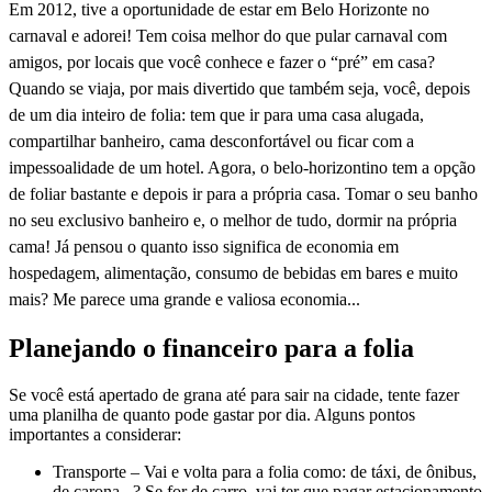
Em 2012, tive a oportunidade de estar em Belo Horizonte no
carnaval e adorei! Tem coisa melhor do que pular carnaval com
amigos, por locais que você conhece e fazer o “pré” em casa?
Quando se viaja, por mais divertido que também seja, você, depois
de um dia inteiro de folia
:
tem que ir para uma casa alugada,
compartilhar banheiro, cama desconfortável ou ficar com a
impessoalidade de um hotel. Agora, o belo-horizontino tem a opção
de foliar bastante e depois ir para a própria casa
. T
omar o seu banho
no seu exclusivo banheiro e, o melhor de tudo, dormir na própria
cama! Já pensou o quanto isso significa de economia em
hospedagem, alimentação, consumo de bebidas em bares e muito
mais? Me parece uma grande e valiosa economia...
Planejando o financeiro para a folia
Se você está apertado de grana até para sair na cidade, tente fazer
uma planilha de quanto pode gastar por dia. Alguns pontos
importantes a considerar:
Transporte – Vai e volta para a folia como: de táxi, de ônibus,
de carona...? Se for de carro, vai ter que pagar estacionamento