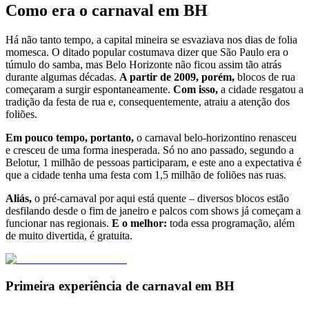
Como era o carnaval em BH
Há não tanto tempo, a capital mineira se esvaziava nos dias de folia
momesca. O ditado popular costumava dizer que São Paulo era o
túmulo do samba, mas Belo Horizonte não ficou assim tão atrás
durante algumas décadas.
A partir de 2009, porém,
blocos de rua
começaram a surgir espontaneamente.
Com isso,
a cidade resgatou a
tradição da festa de rua e, consequentemente, atraiu a atenção dos
foliões.
Em pouco tempo, portanto,
o carnaval belo-horizontino renasceu
e cresceu de uma forma inesperada. Só no ano passado, segundo a
Belotur, 1 milhão de pessoas participaram, e este ano a expectativa é
que a cidade tenha uma festa com 1,5 milhão de foliões nas ruas.
Aliás,
o pré-carnaval por aqui está quente – diversos blocos estão
desfilando desde o fim de janeiro e palcos com shows já começam a
funcionar nas regionais.
E o melhor:
toda essa programação, além
de muito divertida, é gratuita.
Primeira experiência de carnaval em BH