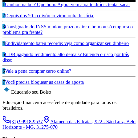
1
Ganhou na bet? Que bom. Agora vem a parte difícil: tentar sacar
2
Depois dos 50, o divórcio virou outra história
3
Consignado do INSS mudou: prazo maior é bom ou só empurra o
problema pra frente?
4
Endividamento bateu recorde: veja como organizar seu dinheiro
5
CDB pagando rendimento alto demais? Entenda o risco por trás
disso
6
Vale a pena comprar carro online?
7
Você precisa bloquear as casas de aposta
Educando seu Bolso
Educação financeira acessível e de qualidade para todos os
brasileiros.
(31) 99918-9537
Alameda das Falcatas, 922 - São Luiz, Belo
Horizonte - MG, 31275-070