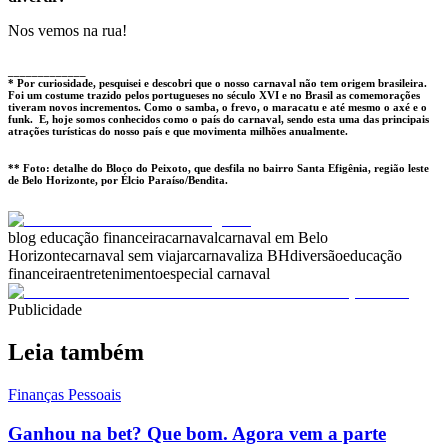
Nos vemos na rua!
_____________
* Por curiosidade, pesquisei e descobri que o nosso carnaval não tem origem brasileira.
Foi um costume trazido pelos portugueses no século XVI e no Brasil as comemorações
tiveram novos incrementos. Como o samba, o frevo, o maracatu e até mesmo o axé e o
funk. E, hoje somos conhecidos como o país do carnaval, sendo esta uma das principais
atrações turísticas do nosso país e que movimenta milhões anualmente.
** Foto: detalhe do Bloco do Peixoto, que desfila no bairro Santa Efigênia, região leste
de Belo Horizonte, por
Élcio Paraíso/Bendita
.
blog educação financeira
carnaval
carnaval em Belo
Horizonte
carnaval sem viajar
carnavaliza BH
diversão
educação
financeira
entretenimento
especial carnaval
Publicidade
Leia também
Finanças Pessoais
Ganhou na bet? Que bom. Agora vem a parte