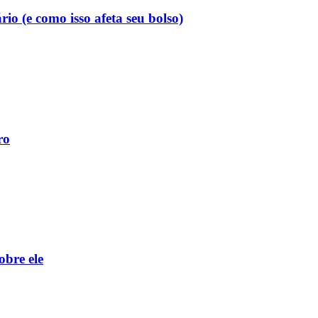
o (e como isso afeta seu bolso)
ro
obre ele