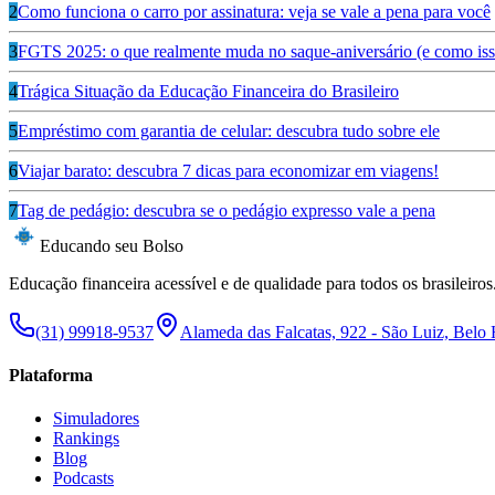
2
Como funciona o carro por assinatura: veja se vale a pena para você
3
FGTS 2025: o que realmente muda no saque-aniversário (e como isso
4
Trágica Situação da Educação Financeira do Brasileiro
5
Empréstimo com garantia de celular: descubra tudo sobre ele
6
Viajar barato: descubra 7 dicas para economizar em viagens!
7
Tag de pedágio: descubra se o pedágio expresso vale a pena
Educando seu Bolso
Educação financeira acessível e de qualidade para todos os brasileiros
(31) 99918-9537
Alameda das Falcatas, 922 - São Luiz, Belo
Plataforma
Simuladores
Rankings
Blog
Podcasts