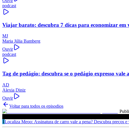
Ouvir
podcast
Viajar barato: descubra 7 dicas para economizar em 
MJ
Maria Júlia Bamberg
Ouvir
podcast
Tag de pedágio: descubra se o pedágio expresso vale 
AD
Alexia Diniz
Ouvir
Voltar para todos os episodios
Publ
Ouça também
1
Localiza Meoo: Assinatura de carro vale a pena? Descubra preços e