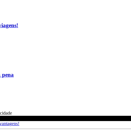
viagens!
a pena
icidade
 vantagens!