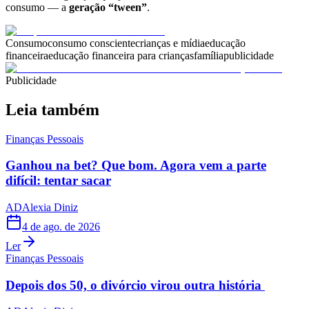
consumo — a
geração “tween”
.
Consumo
consumo consciente
crianças e mídia
educação
financeira
educação financeira para crianças
família
publicidade
Publicidade
Leia também
Finanças Pessoais
Ganhou na bet? Que bom. Agora vem a parte
difícil: tentar sacar
AD
Alexia Diniz
4 de ago. de 2026
Ler
Finanças Pessoais
Depois dos 50, o divórcio virou outra história