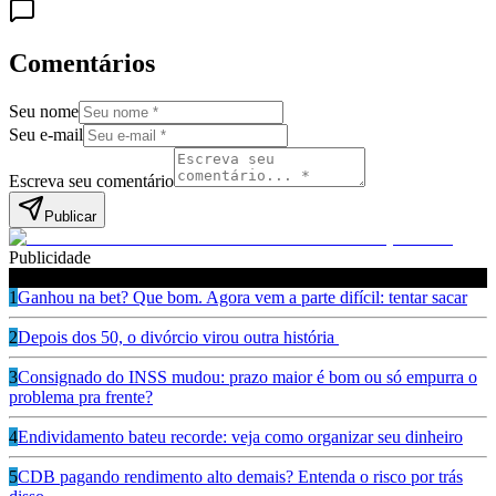
Comentários
Seu nome
Seu e-mail
Escreva seu comentário
Publicar
Publicidade
Leia também
1
Ganhou na bet? Que bom. Agora vem a parte difícil: tentar sacar
2
Depois dos 50, o divórcio virou outra história
3
Consignado do INSS mudou: prazo maior é bom ou só empurra o
problema pra frente?
4
Endividamento bateu recorde: veja como organizar seu dinheiro
5
CDB pagando rendimento alto demais? Entenda o risco por trás