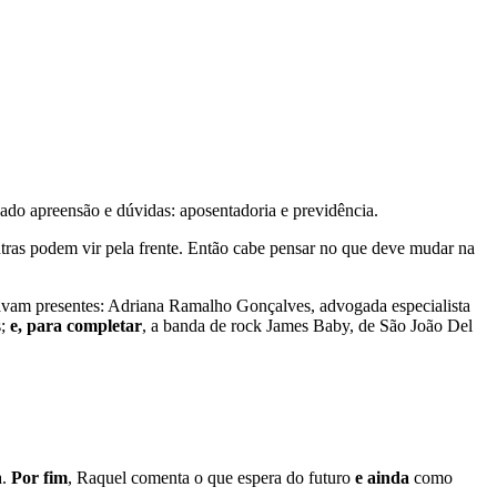
do apreensão e dúvidas: aposentadoria e previdência.
tras podem vir pela frente. Então cabe pensar no que deve mudar na
tavam presentes: Adriana Ramalho Gonçalves, advogada especialista
s;
e, para completar
, a banda de rock James Baby, de São João Del
a.
Por fim
, Raquel comenta o que espera do futuro
e ainda
como