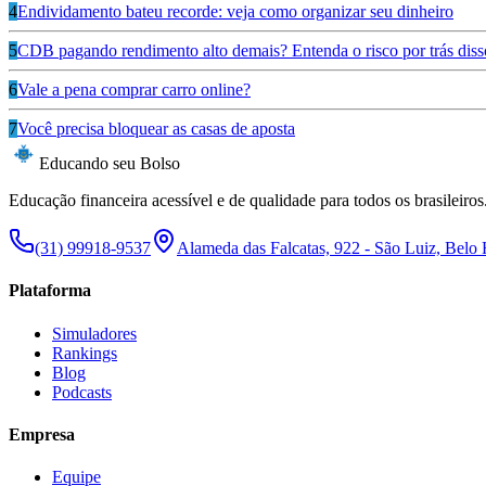
4
Endividamento bateu recorde: veja como organizar seu dinheiro
5
CDB pagando rendimento alto demais? Entenda o risco por trás diss
6
Vale a pena comprar carro online?
7
Você precisa bloquear as casas de aposta
Educando seu Bolso
Educação financeira acessível e de qualidade para todos os brasileiros
(31) 99918-9537
Alameda das Falcatas, 922 - São Luiz, Belo
Plataforma
Simuladores
Rankings
Blog
Podcasts
Empresa
Equipe