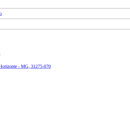
o
.
 Horizonte - MG, 31275-070