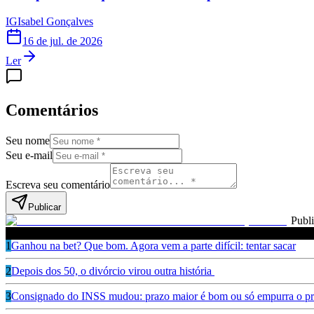
IG
Isabel Gonçalves
16 de jul. de 2026
Ler
Comentários
Seu nome
Seu e-mail
Escreva seu comentário
Publicar
Publ
Leia também
1
Ganhou na bet? Que bom. Agora vem a parte difícil: tentar sacar
2
Depois dos 50, o divórcio virou outra história
3
Consignado do INSS mudou: prazo maior é bom ou só empurra o pr