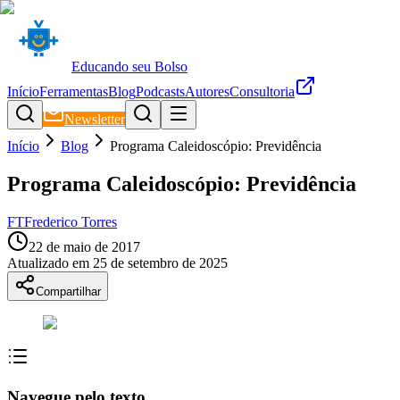
Educando seu Bolso
Início
Ferramentas
Blog
Podcasts
Autores
Consultoria
Newsletter
Início
Blog
Programa Caleidoscópio: Previdência
Programa Caleidoscópio: Previdência
FT
Frederico Torres
22 de maio de 2017
Atualizado em
25 de setembro de 2025
Compartilhar
Navegue pelo texto