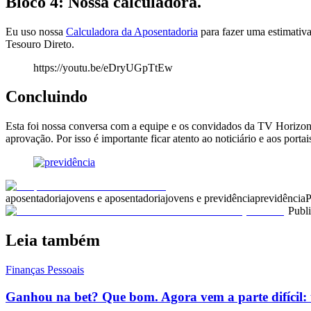
Bloco 4: Nossa calculadora.
Eu uso nossa
Calculadora da Aposentadoria
para fazer uma estimativ
Tesouro Direto.
https://youtu.be/eDryUGpTtEw
Concluindo
Esta foi nossa conversa com a equipe e os convidados da TV Horizon
aprovação. Por isso é importante ficar atento ao noticiário e aos portai
aposentadoria
jovens e aposentadoria
jovens e previdência
previdência
P
Publ
Leia também
Finanças Pessoais
Ganhou na bet? Que bom. Agora vem a parte difícil: 