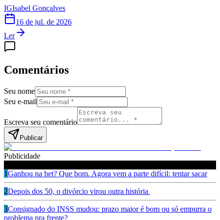
IG
Isabel Gonçalves
16 de jul. de 2026
Ler
Comentários
Seu nome
Seu e-mail
Escreva seu comentário
Publicar
Publicidade
Leia também
1
Ganhou na bet? Que bom. Agora vem a parte difícil: tentar sacar
2
Depois dos 50, o divórcio virou outra história
3
Consignado do INSS mudou: prazo maior é bom ou só empurra o
problema pra frente?