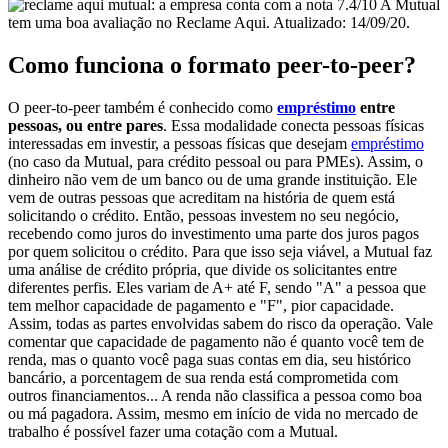
A Mutual
tem uma boa avaliação no Reclame Aqui. Atualizado: 14/09/20.
Como funciona o formato peer-to-peer?
O peer-to-peer também é conhecido como
empréstimo
entre
pessoas, ou entre pares
. Essa modalidade conecta pessoas físicas
interessadas em investir, a pessoas físicas que desejam
empréstimo
(no caso da Mutual, para crédito pessoal ou para PMEs). Assim, o
dinheiro não vem de um banco ou de uma grande instituição. Ele
vem de outras pessoas que acreditam na história de quem está
solicitando o crédito. Então, pessoas investem no seu negócio,
recebendo como juros do investimento uma parte dos juros pagos
por quem solicitou o crédito. Para que isso seja viável, a Mutual faz
uma análise de crédito própria, que divide os solicitantes entre
diferentes perfis. Eles variam de A+ até F, sendo "A" a pessoa que
tem melhor capacidade de pagamento e "F", pior capacidade.
Assim, todas as partes envolvidas sabem do risco da operação. Vale
comentar que capacidade de pagamento não é quanto você tem de
renda, mas o quanto você paga suas contas em dia, seu histórico
bancário, a porcentagem de sua renda está comprometida com
outros financiamentos... A renda não classifica a pessoa como boa
ou má pagadora. Assim, mesmo em início de vida no mercado de
trabalho é possível fazer uma cotação com a Mutual.