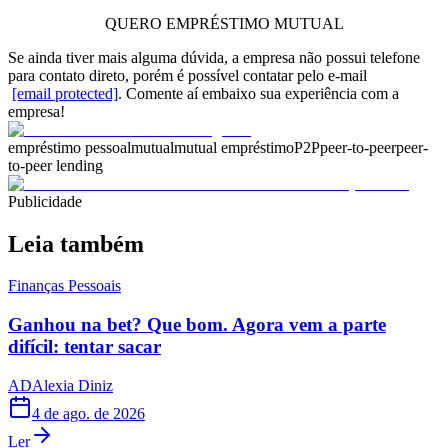
QUERO EMPRÉSTIMO MUTUAL
Se ainda tiver mais alguma dúvida, a empresa não possui telefone
para contato direto, porém é possível contatar pelo e-mail
[email protected]
. Comente aí embaixo sua experiência com a
empresa!
empréstimo pessoal
mutual
mutual empréstimo
P2P
peer-to-peer
peer-
to-peer lending
Publicidade
Leia também
Finanças Pessoais
Ganhou na bet? Que bom. Agora vem a parte
difícil: tentar sacar
AD
Alexia Diniz
4 de ago. de 2026
Ler