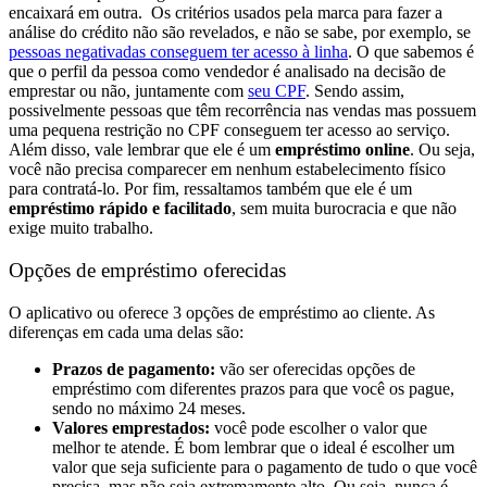
encaixará em outra.
Os critérios usados pela marca para fazer a
análise do crédito não são revelados, e não se sabe, por exemplo, se
pessoas negativadas conseguem ter acesso à linha
. O que sabemos é
que o perfil da pessoa como vendedor é analisado na decisão de
emprestar ou não, juntamente com
seu CPF
. Sendo assim,
possivelmente
pessoas que têm recorrência nas vendas mas possuem
uma pequena restrição no CPF conseguem ter acesso ao serviço.
Além disso, vale lembrar que ele é um
empréstimo online
. Ou seja,
você não precisa comparecer em nenhum estabelecimento físico
para contratá-lo. Por fim, ressaltamos também que ele é um
empréstimo rápido e facilitado
, sem muita burocracia e que não
exige muito trabalho.
Opções de empréstimo oferecidas
O aplicativo ou oferece 3 opções de empréstimo ao cliente. As
diferenças em cada uma delas são:
Prazos de pagamento:
vão ser oferecidas opções de
empréstimo com diferentes prazos para que você os pague,
sendo no máximo 24 meses.
Valores emprestados:
você pode escolher o valor que
melhor te atende. É bom lembrar que o ideal é escolher um
valor que seja suficiente para o pagamento de tudo o que você
precisa, mas não seja extremamente alto. Ou seja, nunca é