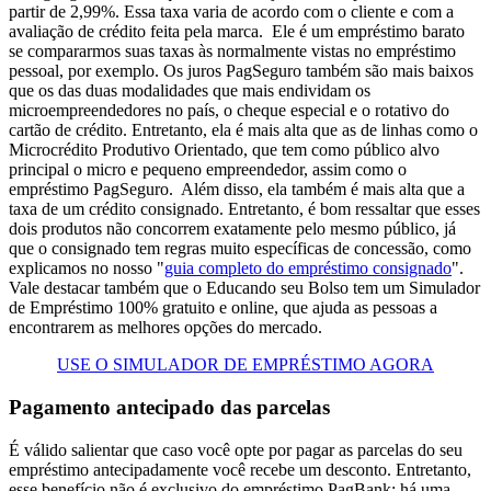
partir
de 2,99%. Essa taxa varia de acordo com o cliente e com a
avaliação de crédito feita pela marca.
Ele é um empréstimo barato
se compararmos suas taxas às normalmente vistas no empréstimo
pessoal, por exemplo. Os juros PagSeguro também são mais baixos
que os das duas modalidades que mais endividam os
microempreendedores no país, o cheque especial e o rotativo do
cartão de crédito.
Entretanto, ela é mais alta que as de linhas como o
Microcrédito Produtivo Orientado, que tem como público alvo
principal o micro e pequeno empreendedor, assim como o
empréstimo PagSeguro.
Além disso, ela também é mais alta que a
taxa de um crédito consignado. Entretanto, é bom ressaltar que esses
dois produtos não concorrem exatamente pelo mesmo público, já
que o consignado tem regras muito específicas de concessão, como
explicamos no nosso "
guia completo do empréstimo consignado
".
Vale destacar também que o Educando seu Bolso tem um Simulador
de Empréstimo 100% gratuito e online, que ajuda as pessoas a
encontrarem as melhores opções do mercado.
USE O SIMULADOR DE EMPRÉSTIMO AGORA
Pagamento antecipado das parcelas
É válido salientar que caso você opte por pagar as parcelas do seu
empréstimo antecipadamente você recebe um desconto. Entretanto,
esse benefício não é exclusivo do empréstimo PagBank: há uma