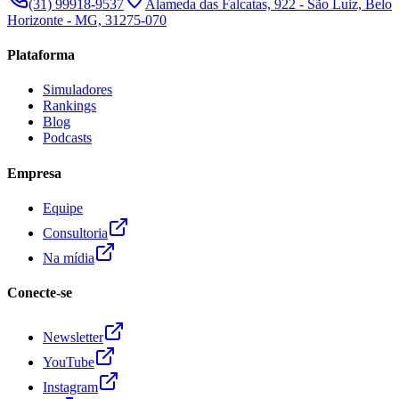
(31) 99918-9537
Alameda das Falcatas, 922 - São Luiz, Belo
Horizonte - MG, 31275-070
Plataforma
Simuladores
Rankings
Blog
Podcasts
Empresa
Equipe
Consultoria
Na mídia
Conecte-se
Newsletter
YouTube
Instagram