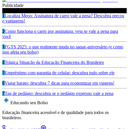
Publicidade
Ouça também
1
Localiza Meoo: Assinatura de carro vale a pena? Descubra preços
e vantagens!
2
Como funciona o carro por assinatura: veja se vale a pena para
você
3
FGTS 2025: o que realmente muda no saque-aniversário (e como
isso afeta seu bolso)
4
Trágica Situação da Educação Financeira do Brasileiro
5
Empréstimo com garantia de celular: descubra tudo sobre ele
6
Viajar barato: descubra 7 dicas para economizar em viagens!
7
Tag de pedágio: descubra se o pedágio expresso vale a pena
Educando seu Bolso
Educação financeira acessível e de qualidade para todos os
brasileiros.