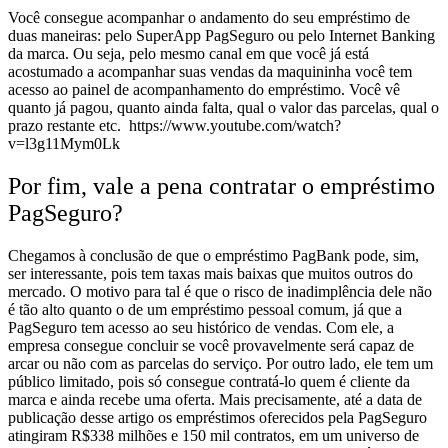
Você consegue acompanhar o andamento do seu empréstimo de
duas maneiras: pelo SuperApp PagSeguro ou pelo Internet Banking
da marca. Ou seja, pelo mesmo canal em que você já está
acostumado a acompanhar suas vendas da maquininha você tem
acesso ao painel de acompanhamento do empréstimo. Você vê
quanto já pagou, quanto ainda falta, qual o valor das parcelas, qual o
prazo restante etc.
https://www.youtube.com/watch?
v=l3g11Mym0Lk
Por fim, vale a pena contratar o empréstimo
PagSeguro?
Chegamos à conclusão de que o empréstimo PagBank pode, sim,
ser interessante, pois tem taxas mais baixas que muitos outros do
mercado. O motivo para tal é que o risco de inadimplência dele não
é tão alto quanto o de um empréstimo pessoal comum, já que a
PagSeguro tem acesso ao seu histórico de vendas. Com ele, a
empresa consegue concluir se você provavelmente será capaz de
arcar ou não com as parcelas do serviço. Por outro lado, ele tem um
público limitado, pois só consegue contratá-lo quem é cliente da
marca e ainda recebe uma oferta. Mais precisamente, até a data de
publicação desse artigo os empréstimos oferecidos pela PagSeguro
atingiram R$338 milhões e 150 mil contratos, em um universo de