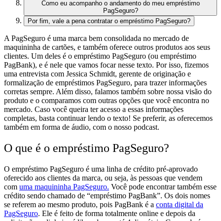
Como eu acompanho o andamento do meu empréstimo
PagSeguro?
Por fim, vale a pena contratar o empréstimo PagSeguro?
A PagSeguro é uma marca bem consolidada no mercado de
maquininha de cartões, e também oferece outros produtos aos seus
clientes. Um deles é o empréstimo PagSeguro (ou empréstimo
PagBank), e é nele que vamos focar nesse texto.
Por isso, fizemos
uma entrevista com Jessica Schmidt, gerente de originação e
formalização de empréstimos PagSeguro, para trazer informações
corretas sempre. Além disso, falamos também sobre nossa visão do
produto e o comparamos com outras opções que você encontra no
mercado. Caso você queira ter acesso a essas informações
completas, basta continuar lendo o texto! Se preferir, as oferecemos
também em forma de áudio, com o nosso podcast.
O que é o empréstimo PagSeguro?
O empréstimo PagSeguro é uma linha de crédito pré-aprovado
oferecido aos clientes da marca, ou seja, às pessoas que vendem
com
uma maquininha PagSeguro.
Você pode encontrar também esse
crédito sendo chamado de “empréstimo PagBank”. Os dois nomes
se referem ao mesmo produto, pois PagBank é a
conta digital da
PagSeguro
. Ele é feito de forma totalmente online e depois da