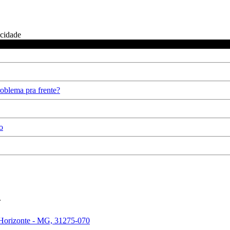
icidade
oblema pra frente?
o
.
 Horizonte - MG, 31275-070