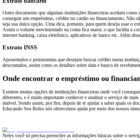
Extrato bancário
Outro documento que algumas instituições financeiras aceitam como c
conseguir um empréstimo, crédito no cartão ou financiamento. Não são 
seja sua única opção. Uma dica, portanto, para quem deseja usar o e
Assim o volume movimentado na conta fica maior, o que facilita a con
internet banking, caixa eletrônico, aplicativos de banco etc. Além disso
Extrato INSS
Aposentados e pensionistas que desejam buscar crédito numa institui
descontados, assim como os detalhes sobre data e banco de recebimen
Onde encontrar o empréstimo ou financia
Existem muitas opções de instituições financeiras onde você consegue
diferentes, e é muito importante conhecer e analisar o serviço de ma
imóvel. Sendo assim, por fim, depois de te ajudar a saber quais os d
Educando Seu Bolso nós oferecemos ajuda por meio dos nossos simul
Neles você só precisa preencher as informações básicas sobre o servi