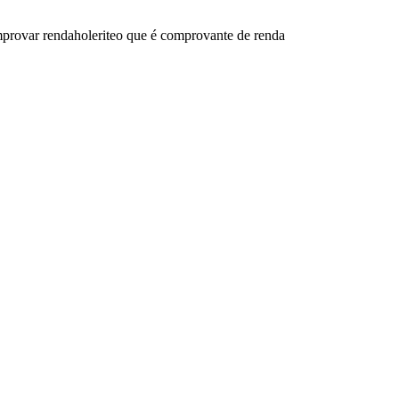
mprovar renda
holerite
o que é comprovante de renda