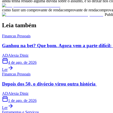
ainda tenha restado alguma dúvida sobre o assunto, é só deixar nos c
como fazer um comprovante de renda
comprovante de renda
comprova
Publ
Leia também
Finanças Pessoais
Ganhou na bet? Que bom. Agora vem a parte difícil: 
AD
Alexia Diniz
4 de ago. de 2026
Ler
Finanças Pessoais
Depois dos 50, o divórcio virou outra história
AD
Alexia Diniz
1 de ago. de 2026
Ler
Ferramentas e Serviços