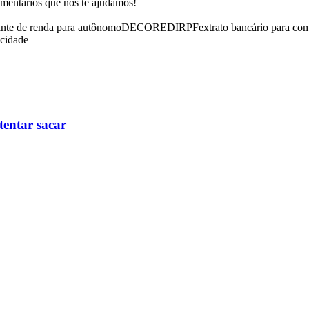
omentários que nós te ajudamos!
nte de renda para autônomo
DECORE
DIRPF
extrato bancário para co
icidade
tentar sacar