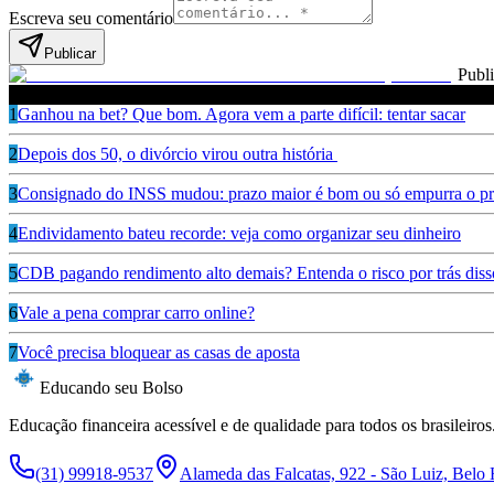
Escreva seu comentário
Publicar
Publ
Leia também
1
Ganhou na bet? Que bom. Agora vem a parte difícil: tentar sacar
2
Depois dos 50, o divórcio virou outra história
3
Consignado do INSS mudou: prazo maior é bom ou só empurra o pr
4
Endividamento bateu recorde: veja como organizar seu dinheiro
5
CDB pagando rendimento alto demais? Entenda o risco por trás diss
6
Vale a pena comprar carro online?
7
Você precisa bloquear as casas de aposta
Educando seu Bolso
Educação financeira acessível e de qualidade para todos os brasileiros
(31) 99918-9537
Alameda das Falcatas, 922 - São Luiz, Belo