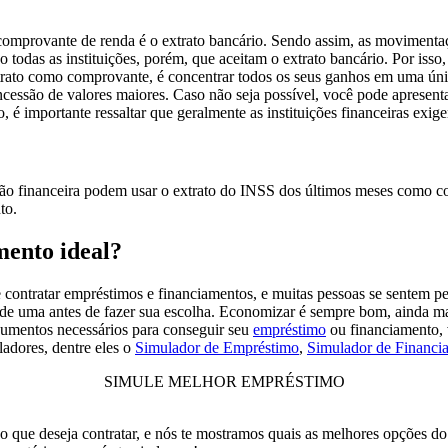
omprovante de renda é o extrato bancário. Sendo assim, as movimentaç
todas as instituições, porém, que aceitam o extrato bancário. Por isso,
xtrato como comprovante, é concentrar todos os seus ganhos em uma úni
cessão de valores maiores. Caso não seja possível, você pode apresenta
, é importante ressaltar que geralmente as instituições financeiras exige
ção financeira podem usar o extrato do INSS dos últimos meses como c
to.
mento ideal?
 contratar empréstimos e financiamentos, e muitas pessoas se sentem pe
is de uma antes de fazer sua escolha. Economizar é sempre bom, ainda 
ocumentos necessários para conseguir seu
empréstimo
ou financiamento, v
adores, dentre eles o
Simulador de Empréstimo
,
Simulador de Financi
SIMULE MELHOR EMPRÉSTIMO
ço que deseja contratar, e nós te mostramos quais as melhores opções d