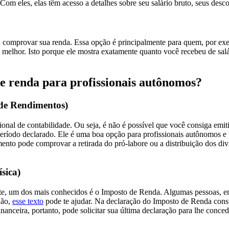
om eles, elas têm acesso a detalhes sobre seu salário bruto, seus descon
ara comprovar sua renda. Essa opção é principalmente para quem, por e
a melhor. Isto porque ele mostra exatamente quanto você recebeu de salár
 renda para profissionais autônomos?
de Rendimentos)
 de contabilidade. Ou seja, é não é possível que você consiga emiti-l
do período declarado. Ele é uma boa opção para profissionais autônomos
mento pode comprovar a retirada do pró-labore ou a distribuição dos di
sica)
ente, um dos mais conhecidos é o Imposto de Renda. Algumas pessoas, en
não,
esse texto
pode te ajudar. Na declaração do Imposto de Renda const
financeira, portanto, pode solicitar sua última declaração para lhe conc