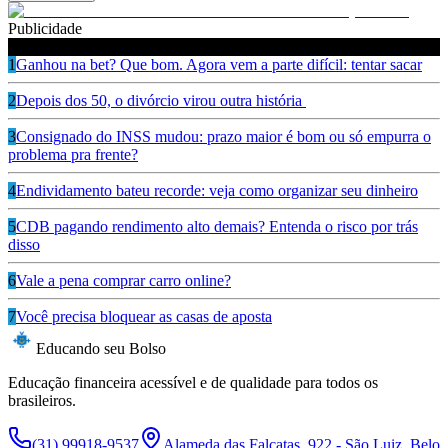
Publicidade
Leia também
1
Ganhou na bet? Que bom. Agora vem a parte difícil: tentar sacar
2
Depois dos 50, o divórcio virou outra história
3
Consignado do INSS mudou: prazo maior é bom ou só empurra o
problema pra frente?
4
Endividamento bateu recorde: veja como organizar seu dinheiro
5
CDB pagando rendimento alto demais? Entenda o risco por trás
disso
6
Vale a pena comprar carro online?
7
Você precisa bloquear as casas de aposta
Educando seu Bolso
Educação financeira acessível e de qualidade para todos os
brasileiros.
(31) 99918-9537
Alameda das Falcatas, 922 - São Luiz, Belo