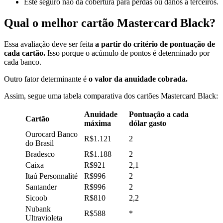
Este seguro não dá cobertura para perdas ou danos à terceiros.
Qual o melhor cartão Mastercard Black?
Essa avaliação deve ser feita
a partir do critério de pontuação de
cada cartão.
Isso porque o acúmulo de pontos é determinado por
cada banco.
Outro fator determinante é
o valor da anuidade cobrada.
Assim, segue uma tabela comparativa dos cartões Mastercard Black:
Anuidade
Pontuação a cada
Cartão
máxima
dólar gasto
Ourocard Banco
R$1.121
2
do Brasil
Bradesco
R$1.188
2
Caixa
R$921
2,1
Itaú Personnalité
R$996
2
Santander
R$996
2
Sicoob
R$810
2,2
Nubank
R$588
*
Ultravioleta