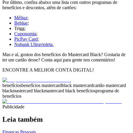
Por último, confira abaixo uma lista com outros programas de
benefícios e descontos, além de cartões:
Méliuz
;
Beblue
;
Trigg;
Cuponomia
;
PicPay Card;
Nubank Ultravioleta.
Mas e aí, gostou dos benefícios do Mastercard Black? Gostaria de
ter um cartão desse? Conta aqui para gente nos comentários!
ENCONTRE A MELHOR CONTA DIGITAL!
benefícios
benefícios mastercard
black mastercard
cartão mastercard
black
mastercard black
mastercard black benefícios
programa de
benefícios
Publicidade
Leia também
Finanças Pessoais