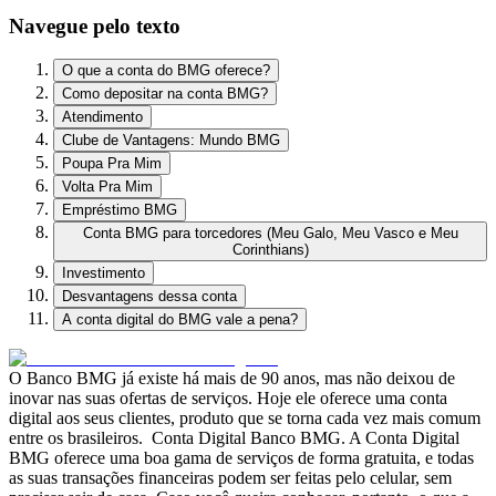
Navegue pelo texto
O que a conta do BMG oferece?
Como depositar na conta BMG?
Atendimento
Clube de Vantagens: Mundo BMG
Poupa Pra Mim
Volta Pra Mim
Empréstimo BMG
Conta BMG para torcedores (Meu Galo, Meu Vasco e Meu
Corinthians)
Investimento
Desvantagens dessa conta
A conta digital do BMG vale a pena?
O Banco BMG já existe há mais de 90 anos, mas não deixou de
inovar nas suas ofertas de serviços. Hoje ele oferece uma conta
digital aos seus clientes, produto que se torna cada vez mais comum
entre os brasileiros.
Conta Digital Banco BMG. A Conta Digital
BMG oferece uma boa gama de serviços de forma gratuita, e todas
as suas transações financeiras podem ser feitas pelo celular, sem