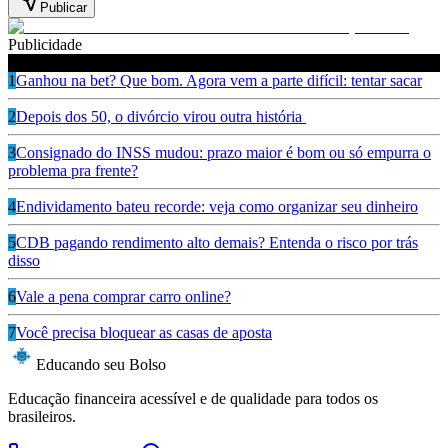
Publicar
Publicidade
Leia também
1
Ganhou na bet? Que bom. Agora vem a parte difícil: tentar sacar
2
Depois dos 50, o divórcio virou outra história
3
Consignado do INSS mudou: prazo maior é bom ou só empurra o
problema pra frente?
4
Endividamento bateu recorde: veja como organizar seu dinheiro
5
CDB pagando rendimento alto demais? Entenda o risco por trás
disso
6
Vale a pena comprar carro online?
7
Você precisa bloquear as casas de aposta
Educando seu Bolso
Educação financeira acessível e de qualidade para todos os
brasileiros.