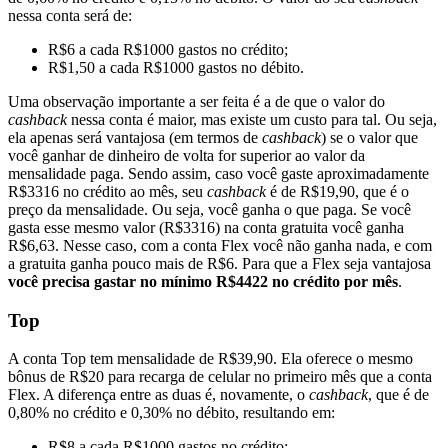
nessa conta será de:
R$6 a cada R$1000 gastos no crédito;
R$1,50 a cada R$1000 gastos no débito.
Uma observação importante a ser feita é a de que o valor do
cashback
nessa conta é maior, mas existe um custo para tal. Ou seja,
ela apenas será vantajosa (em termos de
cashback
) se o valor que
você ganhar de dinheiro de volta for superior ao valor da
mensalidade paga. Sendo assim, caso você gaste aproximadamente
R$3316 no crédito ao mês, seu
cashback
é de R$19,90, que é o
preço da mensalidade. Ou seja, você ganha o que paga. Se você
gasta esse mesmo valor (R$3316) na conta gratuita você ganha
R$6,63. Nesse caso, com a conta Flex você não ganha nada, e com
a gratuita ganha pouco mais de R$6. Para que a Flex seja vantajosa
você precisa gastar no mínimo R$4422 no crédito por mês
.
Top
A conta Top tem mensalidade de R$39,90. Ela oferece o mesmo
bônus de R$20 para recarga de celular no primeiro mês que a conta
Flex. A diferença entre as duas é, novamente, o
cashback
, que é de
0,80% no crédito e 0,30% no débito, resultando em:
R$8 a cada R$1000 gastos no crédito;