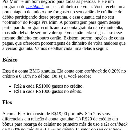
Pra Mim” é um bom negócio para todas as pessoas. Ele é um
programa de
cashback
, ou seja, dinheiro de volta. Você recebe uma
porcentagem de tudo o que for gasto no seu cartão de crédito e de
débito participando desse programa, e essa quantia cai no seu
“cofrinho” do Poupa Pra Mim. A porcentagem para quem deseja
participar do programa utilizando a conta gratuita não é muito alta,
mas não deixa de ser um valor que você não teria se gastasse esse
mesmo dinheiro em outro cartão. Existem, porém, opções de conta
pagas, que oferecem porcentagens de dinheiro de volta maiores que
a versão gratuita. Vamos detalhar cada uma delas a seguir:
Básico
Essa é a conta BMG gratuita. Ela conta com
cashback
de 0,20% no
crédito e 0,10% no débito. Ou seja, você recebe:
R$2 a cada R$1000 gastos no crédito;
R$1 a cada R$1000 gastos no débito.
Flex
A conta Flex tem custo de R$19,90 por mês. São 2 os seus
diferenciais em relação à conta gratuita: (1) R$20 de crédito em
bônus para recarga de celular no primeiro mês de uso e (2)
cashback
de 0,60% no crédito e 0,15% no débito. O valor do seu
cashback