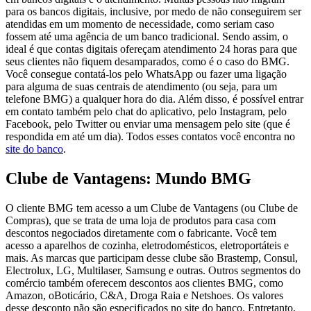
para os bancos digitais, inclusive, por medo de não conseguirem ser
atendidas em um momento de necessidade, como seriam caso
fossem até uma agência de um banco tradicional. Sendo assim, o
ideal é que contas digitais ofereçam atendimento 24 horas para que
seus clientes não fiquem desamparados, como é o caso do BMG.
Você consegue contatá-los pelo WhatsApp ou fazer uma ligação
para alguma de suas centrais de atendimento (ou seja, para um
telefone BMG) a qualquer hora do dia. Além disso, é possível entrar
em contato também pelo chat do aplicativo, pelo Instagram, pelo
Facebook, pelo Twitter ou enviar uma mensagem pelo site (que é
respondida em até um dia). Todos esses contatos você encontra no
site do banco
.
Clube de Vantagens: Mundo BMG
O cliente BMG tem acesso a um Clube de Vantagens (ou Clube de
Compras), que se trata de uma loja de produtos para casa com
descontos negociados diretamente com o fabricante. Você tem
acesso a aparelhos de cozinha, eletrodomésticos, eletroportáteis e
mais. As marcas que participam desse clube são Brastemp, Consul,
Electrolux, LG, Multilaser, Samsung e outras. Outros segmentos do
comércio também oferecem descontos aos clientes BMG, como
Amazon, oBoticário, C&A, Droga Raia e Netshoes. Os valores
desse desconto não são especificados no site do banco. Entretanto,