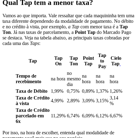
Qual Tap tem a menor taxa?
Vamos ao que importa. Vale ressaltar que cada maquininha tem uma
taxa diferente dependendo da modalidade de pagamento. No débito
e no crédito à vista, por exemplo,
a Tap
com menor taxa é a
Tap
Ton
. Já nas taxas de parcelamento, a
Point Tap
do Marcado Pago
se destaca. Veja na tabela abaixo, as principais taxas cobradas por
cada uma das
Taps
:
Tap
Tap
Tap
Point
Cielo
Tap
to
On
Ton
Tap
Tap
Pay
no
Tempo de
na
na
na
na hora
mesmo
recebimento
hora
hora
hora
dia
Taxa de Débito
1,99%
0,75%
0,89%
1,37%
1,26%
Taxa de Crédito
3,14
4,99%
2,89%
3,09%
3,15%
à vista
%
Taxa de Crédito
parcelado em
11,29%
6,74%
6,09%
6,12%
6,67%
6x
Por isso, na hora de escolher, entenda qual modalidade de