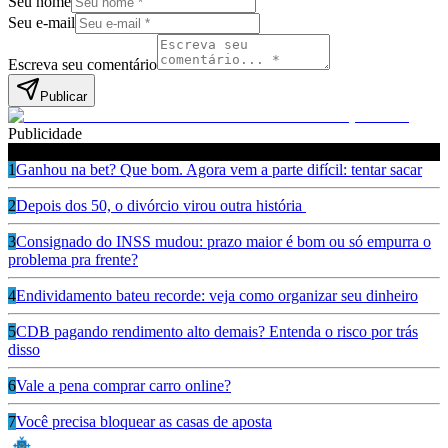
Seu nome
Seu e-mail
Escreva seu comentário
Publicar
Publicidade
Leia também
1
Ganhou na bet? Que bom. Agora vem a parte difícil: tentar sacar
2
Depois dos 50, o divórcio virou outra história
3
Consignado do INSS mudou: prazo maior é bom ou só empurra o
problema pra frente?
4
Endividamento bateu recorde: veja como organizar seu dinheiro
5
CDB pagando rendimento alto demais? Entenda o risco por trás
disso
6
Vale a pena comprar carro online?
7
Você precisa bloquear as casas de aposta