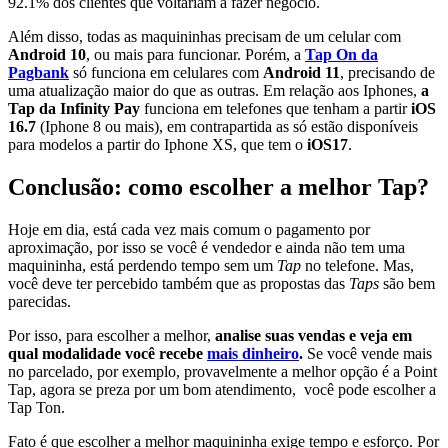
92.1% dos clientes que voltariam a fazer negócio.
Além disso, todas as maquininhas precisam de um celular com
Android 10
, ou mais para funcionar. Porém, a
Tap On da
Pagbank
só funciona em celulares com
Android 11
, precisando de
uma atualização maior do que as outras. Em relação aos Iphones,
a
Tap da Infinity
Pay
funciona em telefones que tenham a partir
iOS
16.7
(Iphone 8 ou mais), em contrapartida as só estão disponíveis
para modelos a partir do Iphone XS, que tem o
iOS17
.
Conclusão: como escolher a melhor Tap?
Hoje em dia, está cada vez mais comum o pagamento por
aproximação, por isso se você é vendedor e ainda não tem uma
maquininha, está perdendo tempo sem um
Tap
no telefone. Mas,
você deve ter percebido também que as propostas das
Taps
são bem
parecidas.
Por isso, para escolher a melhor,
analise suas vendas e veja em
qual modalidade você recebe
mais dinheiro
.
Se você vende mais
no parcelado, por exemplo, provavelmente a melhor opção é a Point
Tap, agora se preza por um bom atendimento, você pode escolher a
Tap Ton.
Fato é que escolher a melhor maquininha exige tempo e esforço. Por