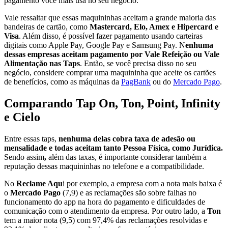
pagamento você mais usa no seu negócio.
Vale ressaltar que essas maquininhas aceitam a grande maioria das
bandeiras de cartão, como
Mastercard, Elo, Amex e Hipercard e
Visa
. Além disso, é possível fazer pagamento usando carteiras
digitais como Apple Pay, Google Pay e Samsung Pay. N
enhuma
dessas empresas aceitam pagamento por Vale Refeição ou Vale
Alimentação nas Taps
. Então, se você precisa disso no seu
negócio, considere comprar uma maquininha que aceite os cartões
de benefícios, como as máquinas da
PagBank
ou do
Mercado Pago
.
Comparando Tap On, Ton, Point, Infinity
e Cielo
Entre essas taps,
nenhuma delas cobra taxa de adesão ou
mensalidade e todas aceitam tanto Pessoa Física, como Jurídica.
Sendo assim
,
além das taxas, é importante considerar também a
reputação dessas maquininhas no telefone e a compatibilidade.
No
Reclame Aqu
i por exemplo, a empresa com a nota mais baixa é
o
Mercado Pago
(7,9) e as reclamações são sobre falhas no
funcionamento do app na hora do pagamento e dificuldades de
comunicação com o atendimento da empresa. Por outro lado, a
Ton
tem a maior nota (9,5) com 97,4% das reclamações resolvidas e