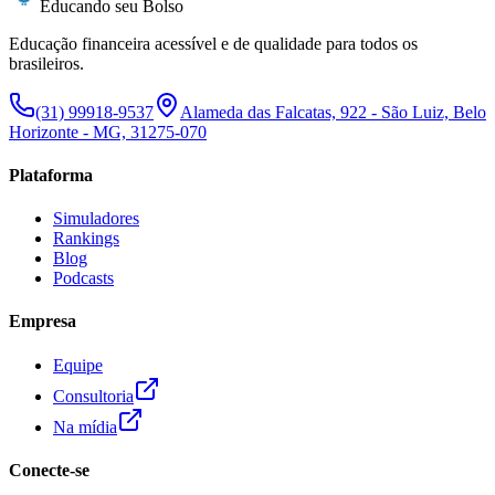
Educando seu Bolso
Educação financeira acessível e de qualidade para todos os
brasileiros.
(31) 99918-9537
Alameda das Falcatas, 922 - São Luiz, Belo
Horizonte - MG, 31275-070
Plataforma
Simuladores
Rankings
Blog
Podcasts
Empresa
Equipe
Consultoria
Na mídia
Conecte-se