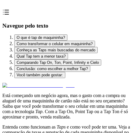
Navegue pelo texto
O que é tap de maquininha?
Como transformar o celular em maquininha?
Conheça as Taps mais buscadas do mercado
Qual Tap tem a menor taxa?
Comparando Tap On, Ton, Point, Infinity e Cielo
Conclusão: como escolher a melhor Tap?
Você também pode gostar:
Está começando um negócio agora, mas o gasto com a compra ou
aluguel de uma maquininha de cartão não está no seu orçamento?
Saiba que você pode transformar o seu celular em uma maquininha
com a tecnologia
Tap
. Com a Tap On, Point Tap ou a Tap Ton é só
aproximar e pronto, venda realizada.
Entenda como funcionam as
Taps
e como você pode ter uma. Veja a
comparação de taxas e reputação de cada maquininha disponível no