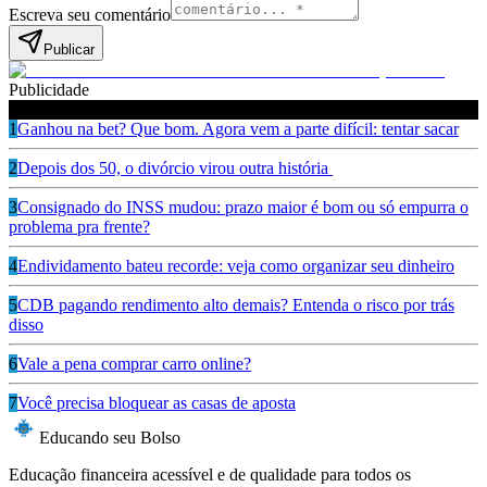
Escreva seu comentário
Publicar
Publicidade
Leia também
1
Ganhou na bet? Que bom. Agora vem a parte difícil: tentar sacar
2
Depois dos 50, o divórcio virou outra história
3
Consignado do INSS mudou: prazo maior é bom ou só empurra o
problema pra frente?
4
Endividamento bateu recorde: veja como organizar seu dinheiro
5
CDB pagando rendimento alto demais? Entenda o risco por trás
disso
6
Vale a pena comprar carro online?
7
Você precisa bloquear as casas de aposta
Educando seu Bolso
Educação financeira acessível e de qualidade para todos os