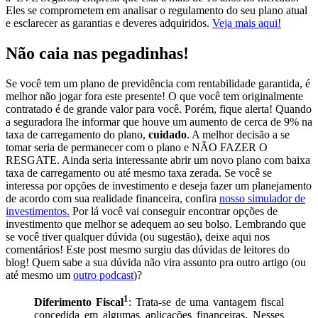
Eles se comprometem em analisar o regulamento do seu plano atual
e esclarecer as garantias e deveres adquiridos.
Veja mais aqui!
Não caia nas pegadinhas!
Se você tem um plano de previdência com rentabilidade garantida, é
melhor não jogar fora este presente! O que você tem originalmente
contratado é de grande valor para você. Porém, fique alerta! Quando
a seguradora lhe informar que houve um aumento de cerca de 9% na
taxa de carregamento do plano,
cuidado
. A melhor decisão a se
tomar seria de permanecer com o plano e NÃO FAZER O
RESGATE. Ainda seria interessante abrir um novo plano com baixa
taxa de carregamento ou até mesmo taxa zerada. Se você se
interessa por opções de investimento e deseja fazer um planejamento
de acordo com sua realidade financeira, confira
nosso simulador de
investimentos.
Por lá você vai conseguir encontrar opções de
investimento que melhor se adequem ao seu bolso. Lembrando que
se você tiver qualquer dúvida (ou sugestão), deixe aqui nos
comentários! Este post mesmo surgiu das dúvidas de leitores do
blog! Quem sabe a sua dúvida não vira assunto pra outro artigo (ou
até mesmo um
outro podcast
)?
1
Diferimento Fiscal
: Trata-se de uma vantagem fiscal
concedida em algumas aplicações financeiras. Nesses