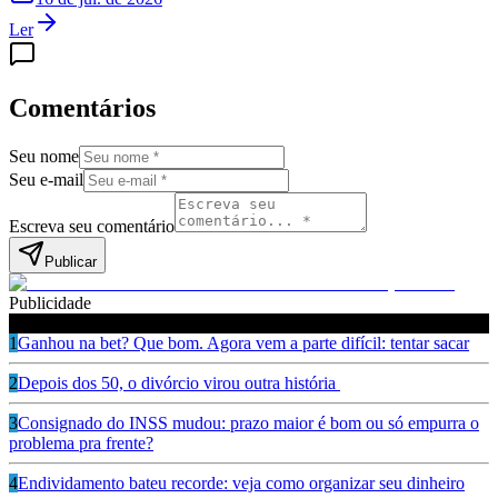
Ler
Comentários
Seu nome
Seu e-mail
Escreva seu comentário
Publicar
Publicidade
Leia também
1
Ganhou na bet? Que bom. Agora vem a parte difícil: tentar sacar
2
Depois dos 50, o divórcio virou outra história
3
Consignado do INSS mudou: prazo maior é bom ou só empurra o
problema pra frente?
4
Endividamento bateu recorde: veja como organizar seu dinheiro