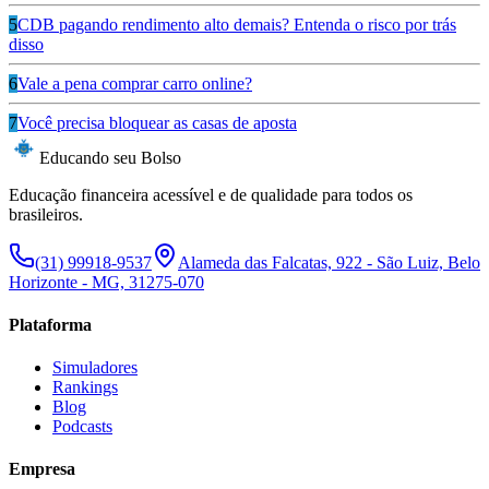
5
CDB pagando rendimento alto demais? Entenda o risco por trás
disso
6
Vale a pena comprar carro online?
7
Você precisa bloquear as casas de aposta
Educando seu Bolso
Educação financeira acessível e de qualidade para todos os
brasileiros.
(31) 99918-9537
Alameda das Falcatas, 922 - São Luiz, Belo
Horizonte - MG, 31275-070
Plataforma
Simuladores
Rankings
Blog
Podcasts
Empresa