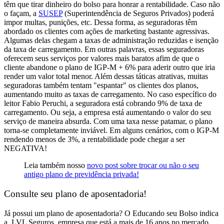
têm que tirar dinheiro do bolso para honrar a rentabilidade. Caso não
o façam, a
SUSEP
(Superintendência de Seguros Privados) poderá
impor multas, punições, etc. Dessa forma, as seguradoras têm
abordado os clientes com ações de marketing bastante agressivas.
Algumas delas chegam a taxas de administração reduzidas e isenção
da taxa de carregamento. Em outras palavras, essas seguradoras
oferecem seus serviços por valores mais baratos afim de que o
cliente abandone o plano de IGP-M + 6% para aderir outro que iria
render um valor total menor. Além dessas táticas atrativas, muitas
seguradoras também tentam "espantar" os clientes dos planos,
aumentando muito as taxas de carregamento. No caso específico do
leitor Fabio Peruchi, a seguradora está cobrando 9% de taxa de
carregamento. Ou seja, a empresa está aumentando o valor do seu
serviço de maneira absurda. Com uma taxa nesse patamar, o plano
torna-se completamente inviável. Em alguns cenários, com o IGP-M
rendendo menos de 3%, a rentabilidade pode chegar a ser
NEGATIVA!
Leia também nosso
novo post sobre trocar ou não o seu
antigo plano de previdência privada!
Consulte seu plano de aposentadoria!
Já possui um plano de aposentadoria? O
Educando seu Bolso
indica
a
LVL Seguros
, empresa que está a mais de 16 anos no mercado.