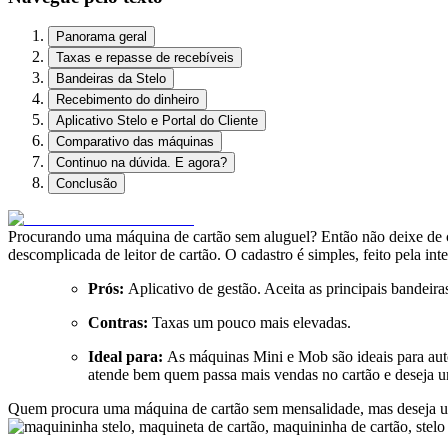
Panorama geral
Taxas e repasse de recebíveis
Bandeiras da Stelo
Recebimento do dinheiro
Aplicativo Stelo e Portal do Cliente
Comparativo das máquinas
Continuo na dúvida. E agora?
Conclusão
Procurando uma máquina de cartão sem aluguel? Então não deixe de co
descomplicada de leitor de cartão. O cadastro é simples, feito pela inte
Prós:
Aplicativo de gestão. Aceita as principais bandeiras
Contras:
Taxas um pouco mais elevadas.
Ideal para:
As máquinas Mini e Mob são ideais para au
atende bem quem passa mais vendas no cartão e deseja 
Quem procura uma máquina de cartão sem mensalidade, mas deseja uma