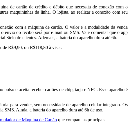
áquina de cartão de crédito e débito que necessita de conexão com o
outras maquininhas da linha. O lojista, ao realizar a conexão com seu
 a conexão com a máquina de cartão. O valor e a modalidade da venda
 se o envio do recibo será por e-mail ou SMS. Vale comentar que o app
al Stelo de clientes. Ademais, a bateria do aparelho dura até 6h.
2x de R$9,90, ou R$118,80 à vista.
no bolso e aceita receber
cartões de chip, tarja e NFC. Esse aparelho é
ópria para vender, sem necessidade de aparelho celular integrado. Os
via SMS. Ainda, a bateria do aparelho dura até 6h de uso.
imulador de Máquina de Cartão
que compara as principais