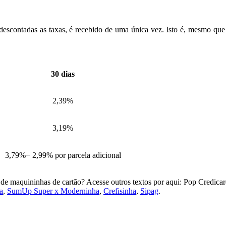
escontadas as taxas, é recebido de uma única vez. Isto é, mesmo que a
30 dias
2,39%
3,19%
3,79%+ 2,99% por parcela adicional
s de maquininhas de cartão? Acesse outros textos por aqui: Pop Credic
a
,
SumUp Super x Moderninha
,
Crefisinha
,
Sipag
.