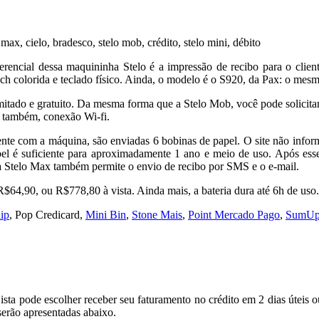
erencial dessa maquininha Stelo é a impressão de recibo para o clien
touch colorida e teclado físico. Ainda, o modelo é o S920, da Pax: o m
itado e gratuito. Da mesma forma que a Stelo Mob, você pode solicita
e, também, conexão Wi-fi.
e com a máquina, são enviadas 6 bobinas de papel. O site não informa 
l é suficiente para aproximadamente 1 ano e meio de uso. Após esse
 a Stelo Max também permite o envio de recibo por SMS e o e-mail.
R$64,90, ou R$778,80 à vista. Ainda mais, a bateria dura até 6h de uso.
ip
, Pop Credicard,
Mini Bin
,
Stone Mais
,
Point Mercado Pago
,
SumUp
jista pode escolher receber seu faturamento no crédito em 2 dias úteis o
 serão apresentadas abaixo.