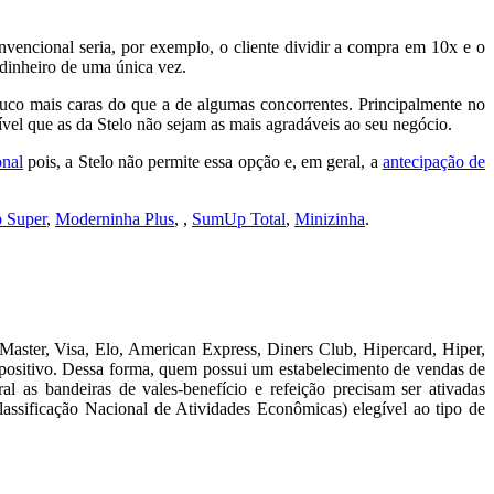
vencional seria, por exemplo, o cliente dividir a compra em 10x e o
o dinheiro de uma única vez.
ouco mais caras do que a de algumas concorrentes. Principalmente no
ível que as da Stelo não sejam as mais agradáveis ao seu negócio.
onal
pois, a Stelo não permite essa opção e, em geral, a
antecipação de
 Super
,
Moderninha Plus
, ,
SumUp Total
,
Minizinha
.
Master, Visa, Elo, American Express, Diners Club, Hipercard, Hiper,
o positivo. Dessa forma, quem possui um estabelecimento de vendas de
l as bandeiras de vales-benefício e refeição precisam ser ativadas
sificação Nacional de Atividades Econômicas) elegível ao tipo de