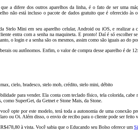
o que a difere dos outros aparelhos da linha, é o fato de ser uma m
relho não está incluso o pacote de dados gratuito que é oferecido às 
vo da Stelo Mini em seu aparelho celular, Android ou iOS, e realizar
 o cliente entra com a senha na maquineta. E pronto! Daí é só escolher
anto, o login e a senha são os mesmos, assim como são iguais ao do port
liberais ou autônomos. Enfim, o valor de compra desse aparelho é de 1
lidade para vender. Ela conta com teclado físico, tela colorida, cabe 
, como SuperGet, da Getnet e Stone Mais, da Stone.
o você opte por este modelo, terá toda a autonomia de uma conexão pr
ro ou Oi. Além disso, o envio de recibo para o cliente pode ser feito 
ou R$478,80 à vista. Você sabia que o Educando seu Bolso oferece um
S