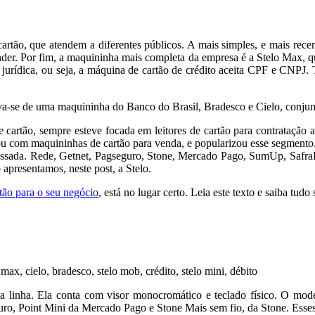
 cartão, que atendem a diferentes públicos. A mais simples, e mais re
ender. Por fim, a maquininha mais completa da empresa é a Stelo Max,
ou jurídica, ou seja, a máquina de cartão de crédito aceita CPF e CNPJ
tava-se de uma maquininha do Banco do Brasil, Bradesco e Cielo, conju
artão, sempre esteve focada em leitores de cartão para contratação 
rou com maquininhas de cartão para venda, e popularizou esse segment
rapassada. Rede, Getnet, Pagseguro, Stone, Mercado Pago, SumUp, Saf
o apresentamos, neste post, a Stelo.
tão para o seu negócio
, está no lugar certo. Leia este texto e saiba tud
a linha. Ela conta com visor monocromático e teclado físico. O mode
ro, Point Mini da Mercado Pago e Stone Mais sem fio, da Stone. Esses