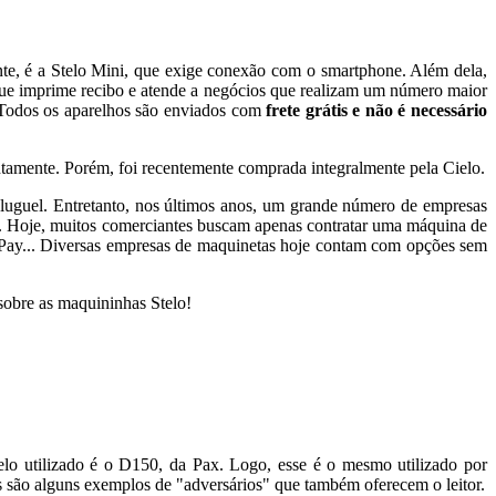
cente, é a Stelo Mini, que exige conexão com o smartphone. Além dela,
 que imprime recibo e atende a negócios que realizam um número maior
. Todos os aparelhos são enviados com
frete grátis e não é necessário
ntamente. Porém, foi recentemente comprada integralmente pela Cielo.
aluguel. Entretanto, nos últimos anos, um grande número de empresas
o. Hoje, muitos comerciantes buscam apenas contratar uma máquina de
raPay... Diversas empresas de maquinetas hoje contam com opções sem
o sobre as maquininhas Stelo!
lo utilizado é o D150, da Pax. Logo, esse é o mesmo utilizado por
 são alguns exemplos de "adversários" que também oferecem o leitor.