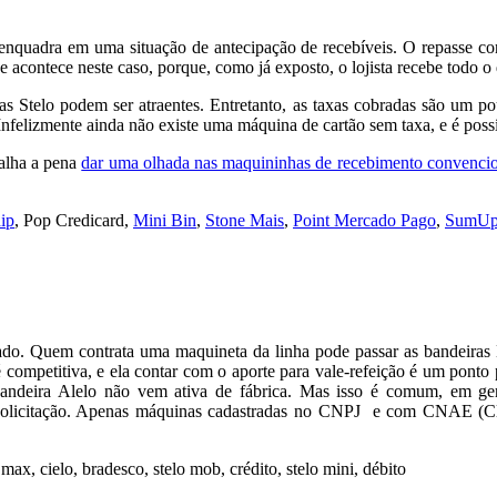
 enquadra em uma situação de antecipação de recebíveis. O repasse con
ue acontece neste caso, porque, como já exposto, o lojista recebe todo 
das Stelo podem ser atraentes. Entretanto, as taxas cobradas são um p
Infelizmente ainda não existe uma máquina de cartão sem taxa, e é poss
valha a pena
dar uma olhada nas maquininhas de recebimento convenci
ip
, Pop Credicard,
Mini Bin
,
Stone Mais
,
Point Mercado Pago
,
SumUp
rcado. Quem contrata uma maquineta da linha pode passar as bandeiras 
é competitiva, e ela contar com o aporte para vale-refeição é um pont
 bandeira Alelo não vem ativa de fábrica. Mas isso é comum, em gera
 solicitação. Apenas máquinas cadastradas no CNPJ e com CNAE (Clas