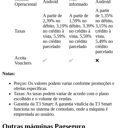
Android
Android
Operacional
informado
A partir
A partir de
A partir de
de 1,35%
2,39% no
1,59% no
no débito,
débito, 3,19%
débito, 3.39%
3,15% no
Taxas
no crédito à
no crédito à
crédito à
vista, 5,59%
vista, 5,59%
vista,
no crédito
no crédito
5,49% no
parcelado
parcelado
crédito
parcelado
Aceita
✅
✅
❌
Vouchers
Notas:
Preços: Os valores podem variar conforme promoções e
ofertas específicas.
Taxas: As taxas podem variar de acordo com o plano
escolhido e o volume de vendas.
Garantia da T3 Smart: A garantia vitalícia da T3 Smart
funciona no sistema de comodato, onde a máquina é
emprestada ao usuário.
Outras máquinas Pagseguro