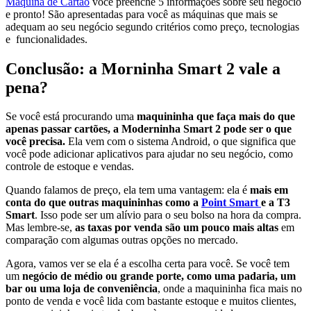
Máquina de Cartão
você preenche 5 informações sobre seu negócio
e pronto! São apresentadas para você as máquinas que mais se
adequam ao seu negócio segundo critérios como preço, tecnologias
e funcionalidades.
Conclusão: a Morninha Smart 2 vale a
pena?
Se você está procurando uma
maquininha que faça mais do que
apenas passar cartões, a Moderninha Smart 2 pode ser o que
você precisa.
Ela vem com o sistema Android, o que significa que
você pode adicionar aplicativos para ajudar no seu negócio, como
controle de estoque e vendas.
Quando falamos de preço, ela tem uma vantagem: ela é
mais em
conta do que outras maquininhas como a
Point Smart
e a
T3
Smart
. Isso pode ser um alívio para o seu bolso na hora da compra.
Mas lembre-se,
as taxas por venda são um pouco mais altas
em
comparação com algumas outras opções no mercado.
Agora, vamos ver se ela é a escolha certa para você. Se você tem
um
negócio de médio ou grande porte, como uma padaria, um
bar ou uma loja de conveniência
, onde a maquininha fica mais no
ponto de venda e você lida com bastante estoque e muitos clientes,