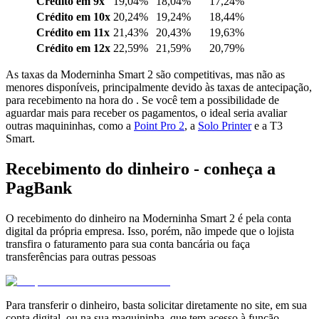
Crédito em 9x
19,04%
18,04%
17,24%
Crédito em 10x
20,24%
19,24%
18,44%
Crédito em 11x
21,43%
20,43%
19,63%
Crédito em 12x
22,59%
21,59%
20,79%
As taxas da Moderninha Smart 2 são competitivas, mas não as
menores disponíveis, principalmente devido às taxas de antecipação,
para recebimento na hora do . Se você tem a possibilidade de
aguardar mais para receber os pagamentos, o ideal seria avaliar
outras maquininhas, como a
Point Pro 2
, a
Solo Printer
e a T3
Smart.
Recebimento do dinheiro - conheça a
PagBank
O recebimento do dinheiro na Moderninha Smart 2 é pela conta
digital da própria empresa. Isso, porém, não impede que o lojista
transfira o faturamento para sua conta bancária ou faça
transferências para outras pessoas
Para transferir o dinheiro, basta solicitar diretamente no site, em sua
conta digital, ou na sua maquininha, que tem acesso à função.