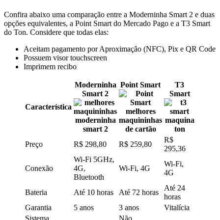
Confira abaixo uma comparação entre a Moderninha Smart 2 e duas
opções equivalentes, a Point Smart do Mercado Pago e a T3 Smart
do Ton. Considere que todas elas:
Aceitam pagamento por Aproximação (NFC), Pix e QR Code
Possuem visor touchscreen
Imprimem recibo
Moderninha
Point Smart
T3
Smart 2
Smart
Característica
R$
Preço
R$ 298,80
R$ 259,80
295,36
Wi-Fi 5GHz,
Wi-Fi,
Conexão
4G,
Wi-Fi, 4G
4G
Bluetooth
Até 24
Bateria
Até 10 horas
Até 72 horas
horas
Garantia
5 anos
3 anos
Vitalícia
Sistema
Não