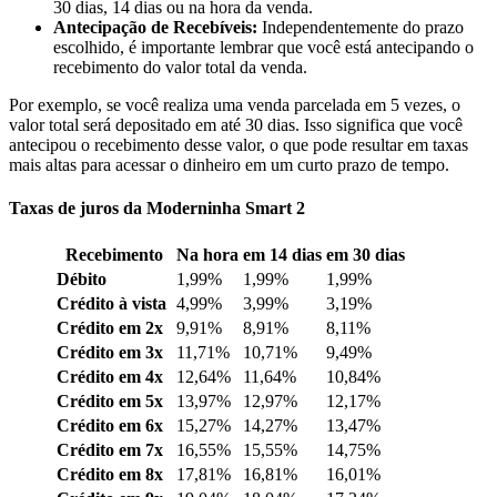
30 dias, 14 dias ou na hora da venda.
Antecipação de Recebíveis:
Independentemente do prazo
escolhido, é importante lembrar que você está antecipando o
recebimento do valor total da venda.
Por exemplo, se você realiza uma venda parcelada em 5 vezes, o
valor total será depositado em até 30 dias. Isso significa que você
antecipou o recebimento desse valor, o que pode resultar em taxas
mais altas para acessar o dinheiro em um curto prazo de tempo.
Taxas de juros da Moderninha Smart 2
Recebimento
Na hora
em 14 dias
em 30 dias
Débito
1,99%
1,99%
1,99%
Crédito à vista
4,99%
3,99%
3,19%
Crédito em 2x
9,91%
8,91%
8,11%
Crédito em 3x
11,71%
10,71%
9,49%
Crédito em 4x
12,64%
11,64%
10,84%
Crédito em 5x
13,97%
12,97%
12,17%
Crédito em 6x
15,27%
14,27%
13,47%
Crédito em 7x
16,55%
15,55%
14,75%
Crédito em 8x
17,81%
16,81%
16,01%