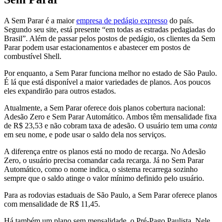
A Sem Parar é a maior
empresa de pedágio expresso
do país.
Segundo seu site, está presente “em todas as estradas pedagiadas do
Brasil”. Além de passar pelos postos de pedágio, os clientes da Sem
Parar podem usar estacionamentos e abastecer em postos de
combustível Shell.
Por enquanto, a Sem Parar funciona melhor no estado de São Paulo.
É lá que está disponível a maior variedades de planos. Aos poucos
eles expandirão para outros estados.
Atualmente, a Sem Parar oferece dois planos cobertura nacional:
Adesão Zero e Sem Parar Automático. Ambos têm mensalidade fixa
de R$ 23,53 e não cobram taxa de adesão. O usuário tem uma
conta
em seu nome, e pode usar o saldo dela nos serviços.
A diferença entre os planos está no modo de recarga. No Adesão
Zero, o usuário precisa comandar cada recarga. Já no Sem Parar
Automático, como o nome indica, o sistema recarrega sozinho
sempre que o saldo atinge o valor mínimo definido pelo usuário.
Para as rodovias estaduais de São Paulo, a Sem Parar oferece planos
com mensalidade de R$ 11,45.
Há também um plano sem mensalidade, o Pré-Pago Paulista. Nele,