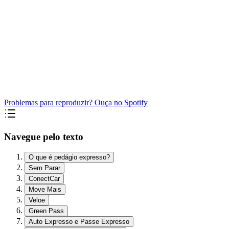
Problemas para reproduzir? Ouça no Spotify
Navegue pelo texto
O que é pedágio expresso?
Sem Parar
ConectCar
Move Mais
Veloe
Green Pass
Auto Expresso e Passe Expresso