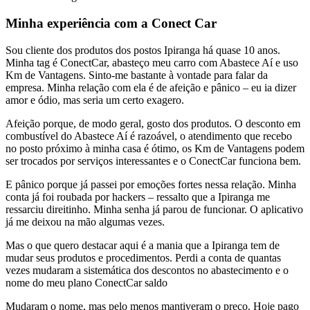
Minha experiência com a Conect Car
Sou cliente dos produtos dos postos Ipiranga há quase 10 anos.
Minha tag é ConectCar, abasteço meu carro com Abastece Aí e uso
Km de Vantagens. Sinto-me bastante à vontade para falar da
empresa. Minha relação com ela é de afeição e pânico – eu ia dizer
amor e ódio, mas seria um certo exagero.
Afeição porque, de modo geral, gosto dos produtos. O desconto em
combustível do Abastece Aí é razoável, o atendimento que recebo
no posto próximo à minha casa é ótimo, os Km de Vantagens podem
ser trocados por serviços interessantes e o ConectCar funciona bem.
E pânico porque já passei por emoções fortes nessa relação. Minha
conta já foi roubada por hackers – ressalto que a Ipiranga me
ressarciu direitinho. Minha senha já parou de funcionar. O aplicativo
já me deixou na mão algumas vezes.
Mas o que quero destacar aqui é a mania que a Ipiranga tem de
mudar seus produtos e procedimentos. Perdi a conta de quantas
vezes mudaram a sistemática dos descontos no abastecimento e o
nome do meu plano ConectCar saldo
Mudaram o nome, mas pelo menos mantiveram o preço. Hoje pago