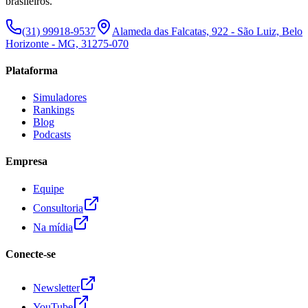
brasileiros.
(31) 99918-9537
Alameda das Falcatas, 922 - São Luiz, Belo
Horizonte - MG, 31275-070
Plataforma
Simuladores
Rankings
Blog
Podcasts
Empresa
Equipe
Consultoria
Na mídia
Conecte-se
Newsletter
YouTube