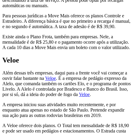
descontando a taxa de serviço. A pessoa pode optar por recargas
automáticas ou manuais.
Para pessoas jurídicas a Move Mais oferece os planos Controle e
Estradeiro. A diferença básica é que no primeiro a recarga é manual,
e no segundo é automática. A taxa de adesão é de R$ 39,90.
Existe ainda o Plano Frota, também para empresas. Nele, a
mensalidade é de R$ 25,80 e o pagamento ocorre após a utilização.
A cada 10 dias a Move Mais envia um boleto com o valor utilizado.
Veloe
Além dessas três empresas, daqui para a frente você vai começar a
ouvir falar bastante na
Veloe
. É a empresa de pedágio expresso da
Alelo, que comanda também os cartões Elo, e o programa de pontos
Livelo. A Alelo é controlada por Bradesco e Banco do Brasil. Isso,
por si só, dá a ideia do poder de fogo da
Veloe
.
A empresa iniciou suas atividades muito recentemente, e por
enquanto atua apenas no estado de São Paulo. Pretende expandir
sua ação para as outras rodovias brasileiras em 2019.
A Veloe oferece dois planos. O Total tem mensalidade de R$ 18,90
e pode ser usado em pedágios e estacionamentos. O Estrada custa