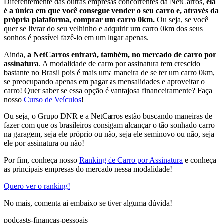
Diferentemente das outras empresas concorrentes da NetCarros,
ela
é a única em que você consegue vender o seu carro e, através da
própria plataforma, comprar um carro 0km.
Ou seja, se você
quer se livrar do seu velhinho e adquirir um carro 0km dos seus
sonhos é possível fazê-lo em um lugar apenas.
Ainda,
a NetCarros entrará, também, no mercado de carro por
assinatura
. A modalidade de carro por assinatura tem crescido
bastante no Brasil pois é mais uma maneira de se ter um carro 0km,
se preocupando apenas em pagar as mensalidades e aproveitar o
carro! Quer saber se essa opção é vantajosa financeiramente? Faça
nosso
Curso de Veículos
!
Ou seja, o Grupo DNR e a NetCarros estão buscando maneiras de
fazer com que os brasileiros consigam alcançar o tão sonhado carro
na garagem, seja ele próprio ou não, seja ele seminovo ou não, seja
ele por assinatura ou não!
Por fim, conheça nosso
Ranking de Carro por Assinatura
e conheça
as principais empresas do mercado nessa modalidade!
Quero ver o ranking!
No mais, comenta ai embaixo se tiver alguma dúvida!
podcasts-financas-pessoais