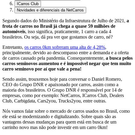
ICarros Club
Novidades e diferenciais da NetCarros
Segundo dados do Ministério da Infraestrutura de Julho de 2021,
a
frota de carros no Brasil já chega a quase 59 milhões de
automóveis
, isso significa, praticamente, 1 carro a cada 4
brasileiros. Ou seja, dá pra ver que gostamos de carro, né?
Entretanto,
os carros 0km sofreram uma alta de 4,28%
,
principalmente, devido ao descompasso entre a demanda e a oferta
de carros causado pela pandemia. Consequentemente,
a busca pelos
carros seminovos aumentou e é impossível negar que tem muito
carro seminovo por aí que vale a pena!
Sendo assim, trouxemos hoje para conversar o Daniel Romero,
CEO do Grupo DNR e apaixonado por carros, assim como a
maioria dos brasileiros. O Grupo DNR é responsável por 14 de
empresas, como por exemplo: NetCarros, ICarros Club, Dealers
Club, Carbigdata, Cars2you, Trucks2you, entre outras.
Nós vamos falar sobre o mercado de carros usados no Brasil, como
ele está se modernizando e digitalizando. Sobre quais são as
vantagens dessas mudanças para quem está em busca de um
carrinho novo mas não pode investir em um carro 0km!