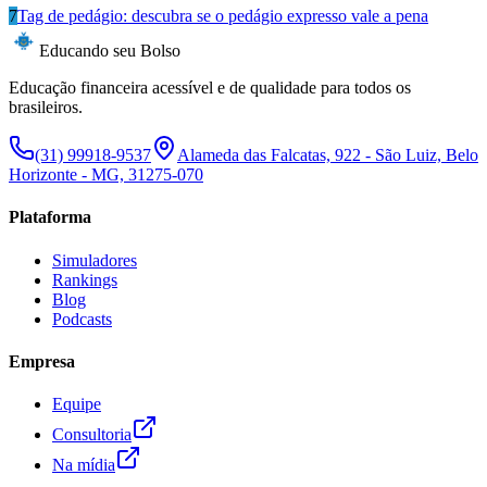
7
Tag de pedágio: descubra se o pedágio expresso vale a pena
Educando seu Bolso
Educação financeira acessível e de qualidade para todos os
brasileiros.
(31) 99918-9537
Alameda das Falcatas, 922 - São Luiz, Belo
Horizonte - MG, 31275-070
Plataforma
Simuladores
Rankings
Blog
Podcasts
Empresa
Equipe
Consultoria
Na mídia