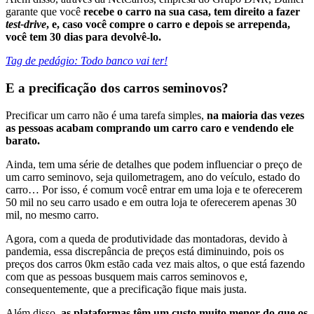
garante que você
recebe o carro na sua casa, tem direito a fazer
test-drive
, e, caso você compre o carro e depois se arrependa,
você tem 30 dias para devolvê-lo.
Tag de pedágio: Todo banco vai ter!
E a precificação dos carros seminovos?
Precificar um carro não é uma tarefa simples,
na maioria das vezes
as pessoas acabam comprando um carro caro e vendendo ele
barato.
Ainda, tem uma série de detalhes que podem influenciar o preço de
um carro seminovo, seja quilometragem, ano do veículo, estado do
carro… Por isso, é comum você entrar em uma loja e te oferecerem
50 mil no seu carro usado e em outra loja te oferecerem apenas 30
mil, no mesmo carro.
Agora, com a queda de produtividade das montadoras, devido à
pandemia, essa discrepância de preços está diminuindo, pois os
preços dos carros 0km estão cada vez mais altos, o que está fazendo
com que as pessoas busquem mais carros seminovos e,
consequentemente, que a precificação fique mais justa.
Além disso,
as plataformas têm um custo muito menor do que os