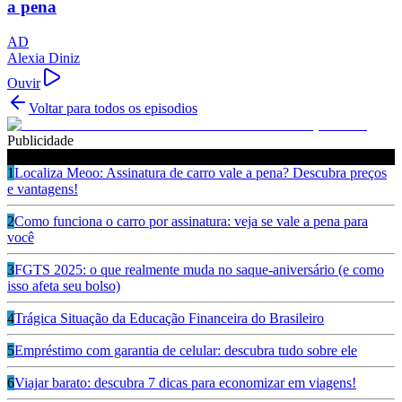
a pena
AD
Alexia Diniz
Ouvir
Voltar para todos os episodios
Publicidade
Ouça também
1
Localiza Meoo: Assinatura de carro vale a pena? Descubra preços
e vantagens!
2
Como funciona o carro por assinatura: veja se vale a pena para
você
3
FGTS 2025: o que realmente muda no saque-aniversário (e como
isso afeta seu bolso)
4
Trágica Situação da Educação Financeira do Brasileiro
5
Empréstimo com garantia de celular: descubra tudo sobre ele
6
Viajar barato: descubra 7 dicas para economizar em viagens!