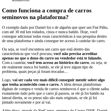
Como funciona a compra de carros
seminovos na plataforma?
O exemplo dado por Daniel foi o de alguém que quer um Fiat Pálio,
com até 30 mil km rodados, cinza e nunca batido. Hoje, você
consegue adicionar todas essas características à sua pesquisa dentro
de uma plataforma e ainda consegue ter acesso à cautelar do carro.
Ou seja, se você encontrou um carro que está dentro das
características que você procura,
você não precisa acreditar
apenas no que o dono do carro ou vendedor está te falando.
Com a cautelar,
você tem acesso ao histórico do carro
, ou seja, se
ele realmente nunca foi batido, se ele já teve algum tipo de
problema, quais peças já foram trocadas…
Logo,
vai ser cada vez mais difícil conseguir mentir sobre algo
que tenha acontecido com o carro.
A ideia dessas plataformas
digitais de compra e venda de carros seminovos é que o cliente saiba
exatamente tudo pelo que o carro já passou, se ele já foi batido na
lateral direita, se os pneus não são mais originais, se ele já foi
pintado novamente e por aí vai.
Além disso, através da NetCarros, empresa do Grupo DNR, Daniel