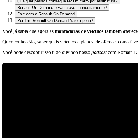
Qualquer pessoa consegue ter um carro por assinatura?
Renault On Demand é vantajoso financeiramente?
Fale com a Renault On Demand
Por fim: Renault On Demand Vale a pena?
Você já sabia que agora as
montadoras de veículos também oferece
Quer conhecê-lo, saber quais veículos e planos ele oferece, como faze
Você pode descobrir isso tudo ouvindo nosso
podcast
com Romain Darm