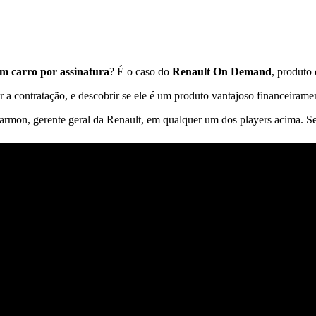
m carro por assinatura
? É o caso do
Renault On Demand
, produto 
r a contratação, e descobrir se ele é um produto vantajoso financeirame
on, gerente geral da Renault, em qualquer um dos players acima. Se p