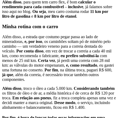
Além disso
, para quem tem carro flex, é bom
calcular o
rendimento para cada combustível
–
inclusive
, já falamos sobre
isso aqui no blog.
Ou seja
, meu carro costuma rodar
11 km por
litro de gasolina
e
8 km por litro de etanol
.
Minha rotina com o carro
Além disso, a estrada que costumo pegar passa ao lado de
mineradoras,
e, por isso
, os caminhões soltam pó de minério pelo
caminho — um verdadeiro veneno para a correia dentada do
veículo.
Por conta disso
, em vez de trocar a correia a cada 40 mil
km, como recomenda o fabricante,
eu prefiro substituí-la
com
menos de 25 mil km.
Certa vez
, já perdi uma correia com 28 mil
km: as válvulas do motor empenaram,
e, como resultado
, eu gastei
uma fortuna no conserto.
Por fim
, na última troca, paguei R$ 600,
já que
, além da correia, é necessário trocar também outros
componentes.
Além disso
, troco o óleo a cada 5.000 km.
Considerando também
os filtros de óleo e de ar, a média histórica é de cerca de R$ 120 por
troca.
Em relação aos pneus
, fiz a troca completa apenas uma vez e
decidi manter a marca original.
Desse modo
, o serviço, incluindo
alinhamento e balanceamento, ficou em R$ 1.400.
Por fim
, é hora de lançar todas essas informações em uma