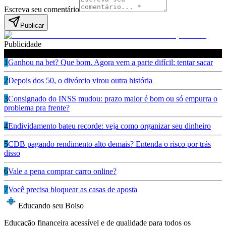
Escreva seu comentário
Publicar
Publicidade
Leia também
1
Ganhou na bet? Que bom. Agora vem a parte difícil: tentar sacar
2
Depois dos 50, o divórcio virou outra história
3
Consignado do INSS mudou: prazo maior é bom ou só empurra o
problema pra frente?
4
Endividamento bateu recorde: veja como organizar seu dinheiro
5
CDB pagando rendimento alto demais? Entenda o risco por trás
disso
6
Vale a pena comprar carro online?
7
Você precisa bloquear as casas de aposta
Educando seu Bolso
Educação financeira acessível e de qualidade para todos os