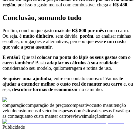
região
, por isso o gasto mensal com combustível chega a
R$ 480
.
Conclusão, somando tudo
Por fim, concluo que gasto
mais de R$ 800 por mês
com o carro.
Ou seja, é
muito dinheiro
, sem dúvida,
porém
, ao analisar minhas
escolhas, obrigações e alternativas, percebo que
esse é um custo
que vale a pena assumir
.
E então?
Que tal
colocar na ponta do lápis os seus gastos com o
carro também?
Basta
adaptar os cálculos à sua realidade
,
considerando seu modelo, quilometragem e rotina de uso.
Se quiser uma ajudinha
, entre em contato conosco! Vamos
te
ajudar a entender melhor o custo real de manter seu carro
e, ou
seja,
descobrir formas de economizar
no caminho.
comparação
comparação de preços
comparativo
custo manutenção
veículo
custo mensal veículo
despesas domésticas
despesas fixas
faça
as contas
quanto custa manter carro
review
simulação
simule
Publicidade