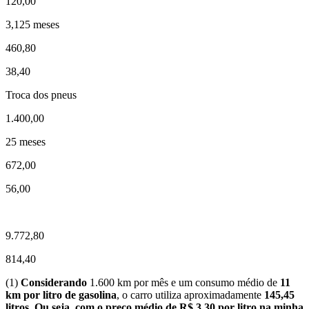
120,00
3,125 meses
460,80
38,40
Troca dos pneus
1.400,00
25 meses
672,00
56,00
9.772,80
814,40
(1)
Considerando
1.600 km por mês e um consumo médio de
11
km por litro de gasolina
, o carro utiliza aproximadamente
145,45
litros
.
Ou seja, com o preço médio de R$ 3,30 por litro na minha