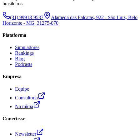
brasileiros.
(31) 99918-9537
Alameda das Falcatas, 922 - São Luiz, Belo
Horizonte - MG, 31275-070
Plataforma
Simuladores
Rankings
Blog
Podcasts
Empresa
Equipe
Consultoria
Na mídia
Conecte-se
Newsletter