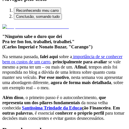
Reconhecendo meu carro
Conclusão, somando tudo
"Ninguém sabe o duro que dei
Pra ter fon fon, trabalhei, trabalhei."
(Carlos Imperial e Nonato Buzar, "Carango")
Na semana passada,
falei aqui
sobre a
importância de se conhecer
bem os custos de um carro
,
principalmente para avaliar
se vale
mesmo a pena ter um – ou mais de um.
Afinal
, tempos atrás foi
respondida no blog a dúvida de uma leitora sobre quanto custa
manter seu veículo.
Por esse motivo
, nesta semana vou apresentar
uma abordagem diferente,
agora de forma mais detalhada
, sobre
um exemplo real – o meu.
Além disso
, o primeiro passo é o autoconhecimento,
que
representa um dos pilares fundamentais
da nossa velha
conhecida
Santíssima Trindade da Educa
ção Financeira
.
Em
outras palavras
, é essencial
conhecer o próprio perfil
para tomar
decisões mais conscientes e evitar gastos desnecessários.