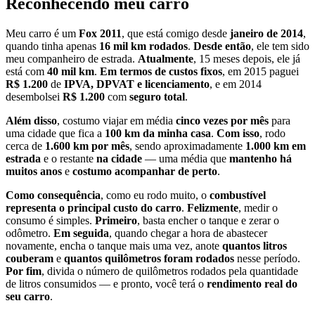
Reconhecendo meu carro
Meu carro é um
Fox 2011
, que está comigo desde
janeiro de 2014
,
quando tinha apenas
16 mil km rodados
.
Desde então
, ele tem sido
meu companheiro de estrada.
Atualmente
, 15 meses depois, ele já
está com
40 mil km
.
Em termos de custos fixos
, em 2015 paguei
R$ 1.200
de
IPVA, DPVAT e licenciamento
, e em 2014
desembolsei
R$ 1.200
com
seguro total
.
Além disso
, costumo viajar em média
cinco vezes por mês
para
uma cidade que fica a
100 km da minha casa
.
Com isso
, rodo
cerca de
1.600 km por mês
, sendo aproximadamente
1.000 km em
estrada
e o restante
na cidade
— uma média que
mantenho há
muitos anos
e
costumo acompanhar de perto
.
Como consequência
, como eu rodo muito, o
combustível
representa o principal custo do carro
.
Felizmente
, medir o
consumo é simples.
Primeiro
, basta encher o tanque e zerar o
odômetro.
Em seguida
, quando chegar a hora de abastecer
novamente, encha o tanque mais uma vez, anote
quantos litros
couberam
e
quantos quilômetros foram rodados
nesse período.
Por fim
, divida o número de quilômetros rodados pela quantidade
de litros consumidos — e pronto, você terá o
rendimento real do
seu carro
.