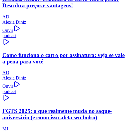
Descubra preços e vantagens!
AD
Alexia Diniz
Ouvir
podcast
Como funciona o carro por assinatura: veja se vale
a pena para você
AD
Alexia Diniz
Ouvir
podcast
FGTS 2025: o que realmente muda no saque-
aniversário (e como isso afeta seu bolso)
MJ