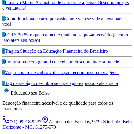
1
Localiza Meoo: Assinatura de carro vale a pena? Descubra preços
e vantagens!
2
Como funciona o carro por assinatura: veja se vale a pena para
você
3
FGTS 2025: o que realmente muda no saque-aniversário (e como
isso afeta seu bolso)
4
Trágica Situação da Educação Financeira do Brasileiro
5
Empréstimo com garantia de celular: descubra tudo sobre ele
6
Viajar barato: descubra 7 dicas para economizar em viagens!
7
Tag de pedágio: descubra se o pedágio expresso vale a pena
Educando seu Bolso
Educação financeira acessível e de qualidade para todos os
brasileiros.
(31) 99918-9537
Alameda das Falcatas, 922 - São Luiz, Belo
Horizonte - MG, 31275-070