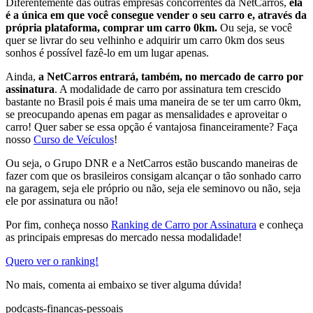
Diferentemente das outras empresas concorrentes da NetCarros,
ela
é a única em que você consegue vender o seu carro e, através da
própria plataforma, comprar um carro 0km.
Ou seja, se você
quer se livrar do seu velhinho e adquirir um carro 0km dos seus
sonhos é possível fazê-lo em um lugar apenas.
Ainda,
a NetCarros entrará, também, no mercado de carro por
assinatura
. A modalidade de carro por assinatura tem crescido
bastante no Brasil pois é mais uma maneira de se ter um carro 0km,
se preocupando apenas em pagar as mensalidades e aproveitar o
carro! Quer saber se essa opção é vantajosa financeiramente? Faça
nosso
Curso de Veículos
!
Ou seja, o Grupo DNR e a NetCarros estão buscando maneiras de
fazer com que os brasileiros consigam alcançar o tão sonhado carro
na garagem, seja ele próprio ou não, seja ele seminovo ou não, seja
ele por assinatura ou não!
Por fim, conheça nosso
Ranking de Carro por Assinatura
e conheça
as principais empresas do mercado nessa modalidade!
Quero ver o ranking!
No mais, comenta ai embaixo se tiver alguma dúvida!
podcasts-financas-pessoais