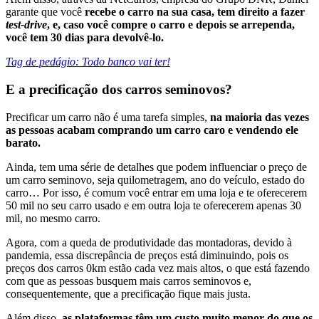
garante que você
recebe o carro na sua casa, tem direito a fazer
test-drive
, e, caso você compre o carro e depois se arrependa,
você tem 30 dias para devolvê-lo.
Tag de pedágio: Todo banco vai ter!
E a precificação dos carros seminovos?
Precificar um carro não é uma tarefa simples,
na maioria das vezes
as pessoas acabam comprando um carro caro e vendendo ele
barato.
Ainda, tem uma série de detalhes que podem influenciar o preço de
um carro seminovo, seja quilometragem, ano do veículo, estado do
carro… Por isso, é comum você entrar em uma loja e te oferecerem
50 mil no seu carro usado e em outra loja te oferecerem apenas 30
mil, no mesmo carro.
Agora, com a queda de produtividade das montadoras, devido à
pandemia, essa discrepância de preços está diminuindo, pois os
preços dos carros 0km estão cada vez mais altos, o que está fazendo
com que as pessoas busquem mais carros seminovos e,
consequentemente, que a precificação fique mais justa.
Além disso,
as plataformas têm um custo muito menor do que os