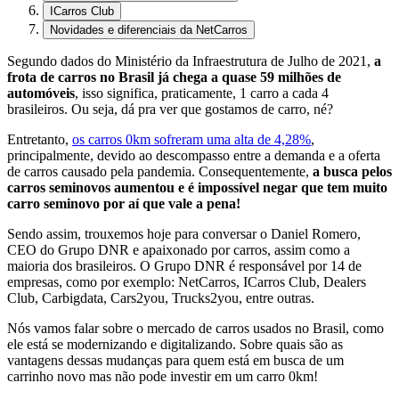
ICarros Club
Novidades e diferenciais da NetCarros
Segundo dados do Ministério da Infraestrutura de Julho de 2021,
a
frota de carros no Brasil já chega a quase 59 milhões de
automóveis
, isso significa, praticamente, 1 carro a cada 4
brasileiros. Ou seja, dá pra ver que gostamos de carro, né?
Entretanto,
os carros 0km sofreram uma alta de 4,28%
,
principalmente, devido ao descompasso entre a demanda e a oferta
de carros causado pela pandemia. Consequentemente,
a busca pelos
carros seminovos aumentou e é impossível negar que tem muito
carro seminovo por aí que vale a pena!
Sendo assim, trouxemos hoje para conversar o Daniel Romero,
CEO do Grupo DNR e apaixonado por carros, assim como a
maioria dos brasileiros. O Grupo DNR é responsável por 14 de
empresas, como por exemplo: NetCarros, ICarros Club, Dealers
Club, Carbigdata, Cars2you, Trucks2you, entre outras.
Nós vamos falar sobre o mercado de carros usados no Brasil, como
ele está se modernizando e digitalizando. Sobre quais são as
vantagens dessas mudanças para quem está em busca de um
carrinho novo mas não pode investir em um carro 0km!