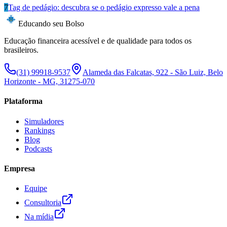
7
Tag de pedágio: descubra se o pedágio expresso vale a pena
Educando seu Bolso
Educação financeira acessível e de qualidade para todos os
brasileiros.
(31) 99918-9537
Alameda das Falcatas, 922 - São Luiz, Belo
Horizonte - MG, 31275-070
Plataforma
Simuladores
Rankings
Blog
Podcasts
Empresa
Equipe
Consultoria
Na mídia