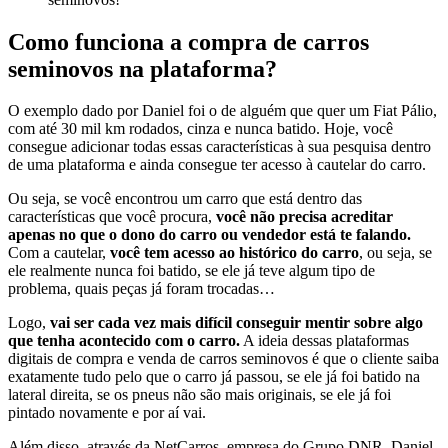
Como funciona a compra de carros
seminovos na plataforma?
O exemplo dado por Daniel foi o de alguém que quer um Fiat Pálio,
com até 30 mil km rodados, cinza e nunca batido. Hoje, você
consegue adicionar todas essas características à sua pesquisa dentro
de uma plataforma e ainda consegue ter acesso à cautelar do carro.
Ou seja, se você encontrou um carro que está dentro das
características que você procura,
você não precisa acreditar
apenas no que o dono do carro ou vendedor está te falando.
Com a cautelar,
você tem acesso ao histórico do carro
, ou seja, se
ele realmente nunca foi batido, se ele já teve algum tipo de
problema, quais peças já foram trocadas…
Logo,
vai ser cada vez mais difícil conseguir mentir sobre algo
que tenha acontecido com o carro.
A ideia dessas plataformas
digitais de compra e venda de carros seminovos é que o cliente saiba
exatamente tudo pelo que o carro já passou, se ele já foi batido na
lateral direita, se os pneus não são mais originais, se ele já foi
pintado novamente e por aí vai.
Além disso, através da NetCarros, empresa do Grupo DNR, Daniel