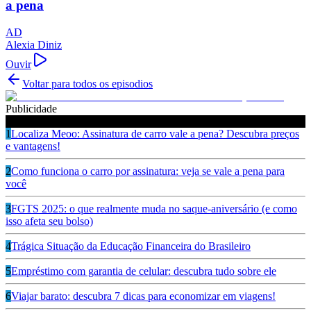
a pena
AD
Alexia Diniz
Ouvir
Voltar para todos os episodios
Publicidade
Ouça também
1
Localiza Meoo: Assinatura de carro vale a pena? Descubra preços
e vantagens!
2
Como funciona o carro por assinatura: veja se vale a pena para
você
3
FGTS 2025: o que realmente muda no saque-aniversário (e como
isso afeta seu bolso)
4
Trágica Situação da Educação Financeira do Brasileiro
5
Empréstimo com garantia de celular: descubra tudo sobre ele
6
Viajar barato: descubra 7 dicas para economizar em viagens!