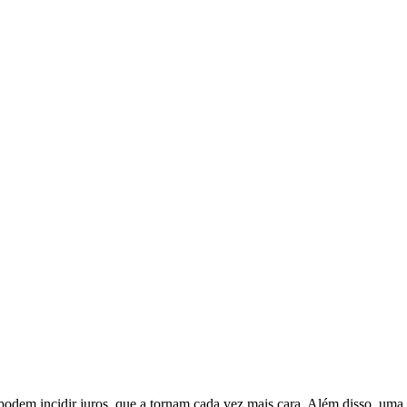
odem incidir juros, que a tornam cada vez mais cara. Além disso, uma d