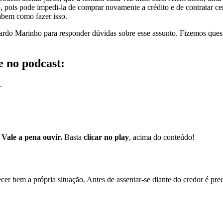
, pois pode impedi-la de comprar novamente a crédito e de contratar ce
abem como fazer isso.
rdo Marinho para responder dúvidas sobre esse assunto. Fizemos questã
e no podcast:
.
.
Vale a pena ouvir.
Basta
clicar no play
, acima do conteúdo!
r bem a própria situação. Antes de assentar-se diante do credor é preci