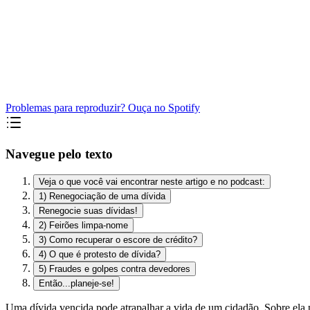
Problemas para reproduzir? Ouça no Spotify
Navegue pelo texto
Veja o que você vai encontrar neste artigo e no podcast:
1) Renegociação de uma dívida
Renegocie suas dívidas!
2) Feirões limpa-nome
3) Como recuperar o escore de crédito?
4) O que é protesto de dívida?
5) Fraudes e golpes contra devedores
Então...planeje-se!
Uma dívida vencida pode atrapalhar a vida de um cidadão. Sobre ela p