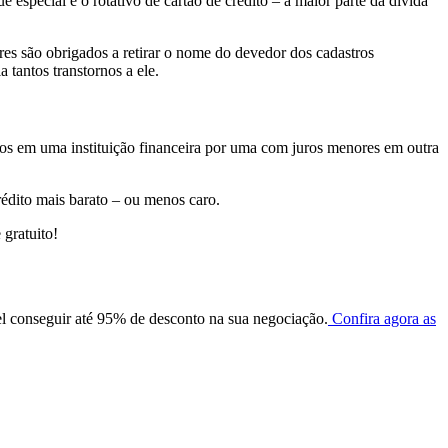
especial e o rotativo de cartão de crédito – a maior parte da dívida
es são obrigados a retirar o nome do devedor dos cadastros
 tantos transtornos a ele.
altos em uma instituição financeira por uma com juros menores em outra
rédito mais barato – ou menos caro.
e gratuito!
el conseguir até 95% de desconto na sua negociação.
Confira agora as