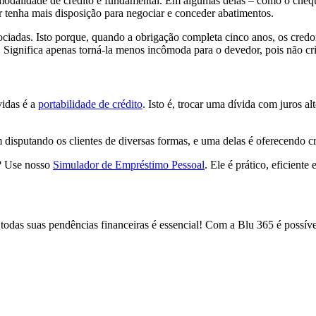
 modalidade de crédito e fundamental. Em algumas delas – como o cheque 
 tenha mais disposição para negociar e conceder abatimentos.
iadas. Isto porque, quando a obrigação completa cinco anos, os credor
a. Significa apenas torná-la menos incômoda para o devedor, pois não cria
vidas é a
portabilidade de crédito
. Isto é, trocar uma dívida com juros 
m disputando os clientes de diversas formas, e uma delas é oferecendo c
ê? Use nosso
Simulador de Empréstimo Pessoal
. Ele é prático, eficiente 
todas suas pendências financeiras é essencial! Com a Blu 365 é possív