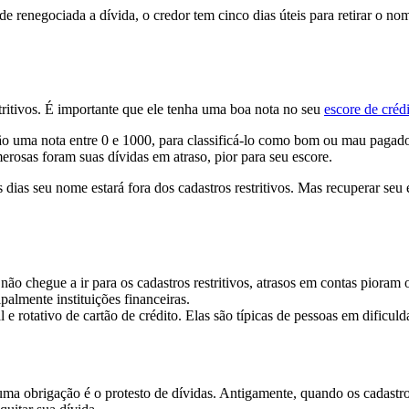
renegociada a dívida, o credor tem cinco dias úteis para retirar o nome
tritivos. É importante que ele tenha uma boa nota no seu
escore de créd
dadão uma nota entre 0 e 1000, para classificá-lo como bom ou mau paga
erosas foram suas dívidas em atraso, pior para seu escore.
as seu nome estará fora dos cadastros restritivos. Mas recuperar seu e
 chegue a ir para os cadastros restritivos, atrasos em contas pioram o
almente instituições financeiras.
 e rotativo de cartão de crédito. Elas são típicas de pessoas em dificul
a obrigação é o protesto de dívidas. Antigamente, quando os cadastro