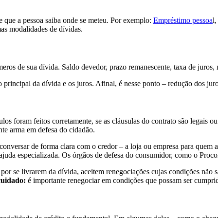
te que a pessoa saiba onde se meteu. Por exemplo:
Empréstimo pessoa
l
umas modalidades de dívidas.
s de sua dívida. Saldo devedor, prazo remanescente, taxa de juros, mu
 o principal da dívida e os juros. Afinal, é nesse ponto – redução dos j
los foram feitos corretamente, se as cláusulas do contrato são legais 
nte arma em defesa do cidadão.
e conversar de forma clara com o credor – a loja ou empresa para quem 
 ajuda especializada. Os órgãos de defesa do consumidor, como o Proco
por se livrarem da dívida, aceitem renegociações cujas condições não
 cuidado:
é importante renegociar em condições que possam ser cumpri