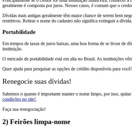
Principalmente se o credor for uma instituição financeira, conhecer a
geralmente é composta por juros. Nesses casos, é comum que o credor
Dívidas mais antigas geralmente têm maior chance de serem bem negoc
restritivos. Retirar o nome do cadastro não significa extinguir a dívid
Portabilidade
Em tempos de taxas de juros baixas, uma boa forma de se livrar de dí
instituição.
O mercado de portabilidade está em alta no Brasil. As instituições vê
Quer ajuda para pesquisar as opções de crédito disponíveis para voc
Renegocie suas dívidas!
Sabemos o quanto é importante manter o nome limpo, por isso, quitar 
condições no site!
Faça sua renegociação!
2) Feirões limpa-nome