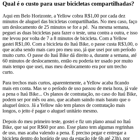
Qual é o custo para usar bicicletas compartilhadas?
Aqui em Belo Horizonte, a Yellow cobra R$1,00 por cada dez
minutos de aluguel das bicicletas compartilhadas. No meu caso, faço
um deslocamento de 25 minutos se for a pé. Na mesma semana,
peguei as duas bicicletas para fazer o teste, uma contra a outra, e isso
me levou por volta de 7 a 8 minutos de bicicleta. Com a Yellow
gastei R$1,00. Com a bicicleta do Itaú Bike, o passe custa R$3,00, o
que acaba sendo mais caro pro meu uso, já que usei por um período
muito curto. O passe do Itaú Bike dá direito a, durante a semana, até
60 minutos de deslocamento, então eu poderia ter usado por muito
mais tempo que usei, mas meu deslocamento era por um trecho
curto.
Para trechos mais curtos, aparentemente, a Yellow acaba ficando
mais em conta. Mas se o período de uso passou de meia hora, já vale
a pena o Itaú Bike... Os planos de contratação, no caso do Itaú Bike,
podem ser por mês ou ano, que acabam saindo mais barato que o
aluguel único. Já a Yellow não tem planos de contratação mais
longos, o jeito é pagar o aluguel unitário mesmo.
Depois do meu primeiro teste, gostei e fiz um plano anual no Itaú
Bike, que sai por R$60 por ano. Esse plano tem algumas regrinhas
de uso, mas acaba valendo a pena. É preciso pegar e entregar a
bicicleta dentro do horário de uso da estação (de 6h até 23h), por