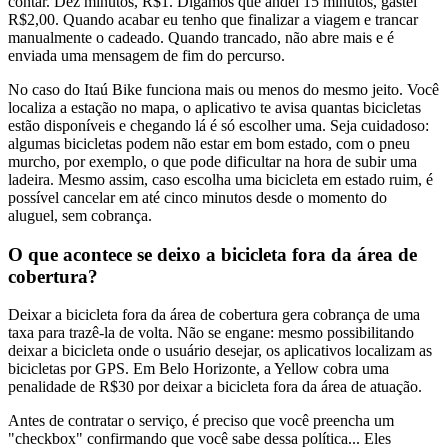
contar. Dez minutos, R$1. Digamos que andei 15 minutos, gastei
R$2,00. Quando acabar eu tenho que finalizar a viagem e trancar
manualmente o cadeado. Quando trancado, não abre mais e é
enviada uma mensagem de fim do percurso.
No caso do Itaú Bike funciona mais ou menos do mesmo jeito. Você
localiza a estação no mapa, o aplicativo te avisa quantas bicicletas
estão disponíveis e chegando lá é só escolher uma. Seja cuidadoso:
algumas bicicletas podem não estar em bom estado, com o pneu
murcho, por exemplo, o que pode dificultar na hora de subir uma
ladeira. Mesmo assim, caso escolha uma bicicleta em estado ruim, é
possível cancelar em até cinco minutos desde o momento do
aluguel, sem cobrança.
O que acontece se deixo a bicicleta fora da área de
cobertura?
Deixar a bicicleta fora da área de cobertura gera cobrança de uma
taxa para trazê-la de volta. Não se engane: mesmo possibilitando
deixar a bicicleta onde o usuário desejar, os aplicativos localizam as
bicicletas por GPS. Em Belo Horizonte, a Yellow cobra uma
penalidade de R$30 por deixar a bicicleta fora da área de atuação.
Antes de contratar o serviço, é preciso que você preencha um
"checkbox" confirmando que você sabe dessa política... Eles