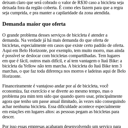
deixam claro que será cobrado o valor de R$30 caso a bicicleta seja
deixada fora da região coberta. É como eles fazem para que a regra
seja cumprida, e pra manter a capilaridade da zona atendida.
Demanda maior que oferta
O grande problema desses serviços de bicicleta é atender a
demanda. Na verdade já há mais demanda do que oferta de
bicicletas, especialmente em casos que existe certo padrão de oferta.
Aqui em Belo Horizonte, por exemplo, tem muito morro, mas ainda
é possível se deslocar com bicicletas compartilhadas. Tem lugares
em que é fácil, outros mais difícil, e aí tem vantagem o Itaú Bike: a
bicicleta da Yellow não tem marcha. A bicicleta do Itaú Bike tem 3
marchas, o que faz toda diferença nos morros e ladeiras aqui de Belo
Horizonte.
Financeiramente é vantajoso andar por aí de bicicleta, você
economiza, faz exercício e se diverte ao mesmo tempo, mas o
problema pra mim tem sido que quando quero usar, principalmente
agora que tenho um passe anual ilimitado, às vezes não conseguindo
achar nenhuma bicicleta. Essa dificuldade acontece especialmente
em estações em lugares altos: as pessoas pegam as bicicletas para
descer.
Por isso essas empresas acabaram desenvolvendo um serviço para