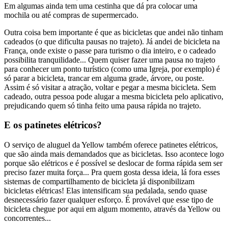
Em algumas ainda tem uma cestinha que dá pra colocar uma
mochila ou até compras de supermercado.
Outra coisa bem importante é que as bicicletas que andei não tinham
cadeados (o que dificulta pausas no trajeto). Já andei de bicicleta na
França, onde existe o passe para turismo o dia inteiro, e o cadeado
possibilita tranquilidade... Quem quiser fazer uma pausa no trajeto
para conhecer um ponto turístico (como uma Igreja, por exemplo) é
só parar a bicicleta, trancar em alguma grade, árvore, ou poste.
Assim é só visitar a atração, voltar e pegar a mesma bicicleta. Sem
cadeado, outra pessoa pode alugar a mesma bicicleta pelo aplicativo,
prejudicando quem só tinha feito uma pausa rápida no trajeto.
E os patinetes elétricos?
O serviço de aluguel da Yellow também oferece patinetes elétricos,
que são ainda mais demandados que as bicicletas. Isso acontece logo
porque são elétricos e é possível se deslocar de forma rápida sem ser
preciso fazer muita força... Pra quem gosta dessa ideia, lá fora esses
sistemas de compartilhamento de bicicleta já disponibilizam
bicicletas elétricas! Elas intensificam sua pedalada, sendo quase
desnecessário fazer qualquer esforço. É provável que esse tipo de
bicicleta chegue por aqui em algum momento, através da Yellow ou
concorrentes...