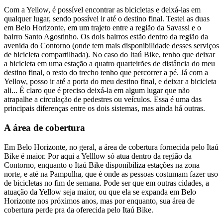
Com a Yellow, é possível encontrar as bicicletas e deixá-las em
qualquer lugar, sendo possível ir até o destino final. Testei as duas
em Belo Horizonte, em um trajeto entre a região da Savassi e o
bairro Santo Agostinho. Os dois bairros estão dentro da região da
avenida do Contorno (onde tem mais disponibilidade desses serviços
de bicicleta compartilhada). No caso do Itaú Bike, tenho que deixar
a bicicleta em uma estação a quatro quarteirões de distância do meu
destino final, o resto do trecho tenho que percorrer a pé. Já com a
Yellow, posso ir até a porta do meu destino final, e deixar a bicicleta
ali... É claro que é preciso deixá-la em algum lugar que não
atrapalhe a circulação de pedestres ou veículos. Essa é uma das
principais diferenças entre os dois sistemas, mas ainda há outras.
A área de cobertura
Em Belo Horizonte, no geral, a área de cobertura fornecida pelo Itaú
Bike é maior. Por aqui a Yelllow só atua dentro da região da
Contorno, enquanto o Itaú Bike disponibiliza estações na zona
norte, e até na Pampulha, que é onde as pessoas costumam fazer uso
de bicicletas no fim de semana. Pode ser que em outras cidades, a
atuação da Yellow seja maior, ou que ela se expanda em Belo
Horizonte nos próximos anos, mas por enquanto, sua área de
cobertura perde pra da oferecida pelo Itaú Bike.