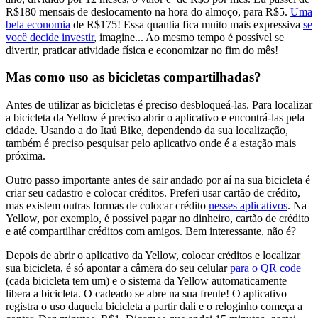
R$180 mensais de deslocamento na hora do almoço, para R$5.
Uma
bela economia
de R$175! Essa quantia fica muito mais expressiva
se
você decide investir
, imagine... Ao mesmo tempo é possível se
divertir, praticar atividade física e economizar no fim do mês!
Mas como uso as bicicletas compartilhadas?
Antes de utilizar as bicicletas é preciso desbloqueá-las. Para localizar
a bicicleta da Yellow é preciso abrir o aplicativo e encontrá-las pela
cidade. Usando a do Itaú Bike, dependendo da sua localização,
também é preciso pesquisar pelo aplicativo onde é a estação mais
próxima.
Outro passo importante antes de sair andado por aí na sua bicicleta é
criar seu cadastro e colocar créditos. Preferi usar cartão de crédito,
mas existem outras formas de colocar crédito
nesses aplicativos
. Na
Yellow, por exemplo, é possível pagar no dinheiro, cartão de crédito
e até compartilhar créditos com amigos. Bem interessante, não é?
Depois de abrir o aplicativo da Yellow, colocar créditos e localizar
sua bicicleta, é só apontar a câmera do seu celular
para o QR code
(cada bicicleta tem um) e o sistema da Yellow automaticamente
libera a bicicleta. O cadeado se abre na sua frente! O aplicativo
registra o uso daquela bicicleta a partir dali e o reloginho começa a