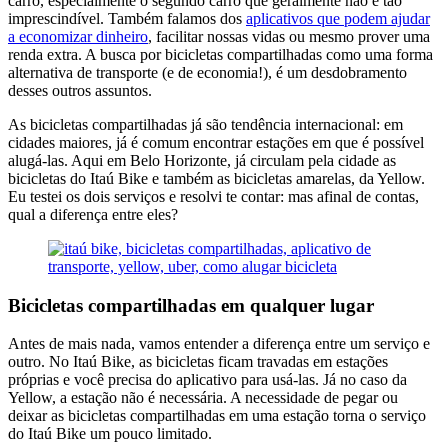
carro, especialmente o segundo carro que geralmente não é tão
imprescindível. Também falamos dos
aplicativos que podem ajudar
a economizar dinheiro
, facilitar nossas vidas ou mesmo prover uma
renda extra. A busca por bicicletas compartilhadas como uma forma
alternativa de transporte (e de economia!), é um desdobramento
desses outros assuntos.
As bicicletas compartilhadas já são tendência internacional: em
cidades maiores, já é comum encontrar estações em que é possível
alugá-las. Aqui em Belo Horizonte, já circulam pela cidade as
bicicletas do Itaú Bike e também as bicicletas amarelas, da Yellow.
Eu testei os dois serviços e resolvi te contar: mas afinal de contas,
qual a diferença entre eles?
Bicicletas compartilhadas em qualquer lugar
Antes de mais nada, vamos entender a diferença entre um serviço e
outro. No Itaú Bike, as bicicletas ficam travadas em estações
próprias e você precisa do aplicativo para usá-las. Já no caso da
Yellow, a estação não é necessária. A necessidade de pegar ou
deixar as bicicletas compartilhadas em uma estação torna o serviço
do Itaú Bike um pouco limitado.