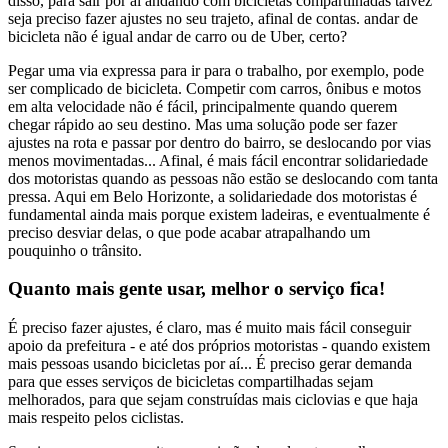
disso, para sair por aí andando com bicicletas compartilhadas talvez
seja preciso fazer ajustes no seu trajeto, afinal de contas. andar de
bicicleta não é igual andar de carro ou de Uber, certo?
Pegar uma via expressa para ir para o trabalho, por exemplo, pode
ser complicado de bicicleta. Competir com carros, ônibus e motos
em alta velocidade não é fácil, principalmente quando querem
chegar rápido ao seu destino. Mas uma solução pode ser fazer
ajustes na rota e passar por dentro do bairro, se deslocando por vias
menos movimentadas... Afinal, é mais fácil encontrar solidariedade
dos motoristas quando as pessoas não estão se deslocando com tanta
pressa. Aqui em Belo Horizonte, a solidariedade dos motoristas é
fundamental ainda mais porque existem ladeiras, e eventualmente é
preciso desviar delas, o que pode acabar atrapalhando um
pouquinho o trânsito.
Quanto mais gente usar, melhor o serviço fica!
É preciso fazer ajustes, é claro, mas é muito mais fácil conseguir
apoio da prefeitura - e até dos próprios motoristas - quando existem
mais pessoas usando bicicletas por aí... É preciso gerar demanda
para que esses serviços de bicicletas compartilhadas sejam
melhorados, para que sejam construídas mais ciclovias e que haja
mais respeito pelos ciclistas.