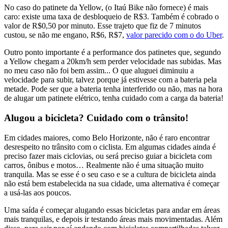
No caso do patinete da Yellow, (o Itaú Bike não fornece) é mais
caro: existe uma taxa de desbloqueio de R$3. Também é cobrado o
valor de R$0,50 por minuto. Esse trajeto que fiz de 7 minutos
custou, se não me engano, R$6, R$7,
valor parecido com o do Uber
.
Outro ponto importante é a performance dos patinetes que, segundo
a Yellow chegam a 20km/h sem perder velocidade nas subidas. Mas
no meu caso não foi bem assim... O que aluguei diminuiu a
velocidade para subir, talvez porque já estivesse com a bateria pela
metade. Pode ser que a bateria tenha interferido ou não, mas na hora
de alugar um patinete elétrico, tenha cuidado com a carga da bateria!
Alugou a bicicleta? Cuidado com o trânsito!
Em cidades maiores, como Belo Horizonte, não é raro encontrar
desrespeito no trânsito com o ciclista. Em algumas cidades ainda é
preciso fazer mais ciclovias, ou será preciso guiar a bicicleta com
carros, ônibus e motos… Realmente não é uma situação muito
tranquila. Mas se esse é o seu caso e se a cultura de bicicleta ainda
não está bem estabelecida na sua cidade, uma alternativa é começar
a usá-las aos poucos.
Uma saída é começar alugando essas bicicletas para andar em áreas
mais tranquilas, e depois ir testando áreas mais movimentadas. Além