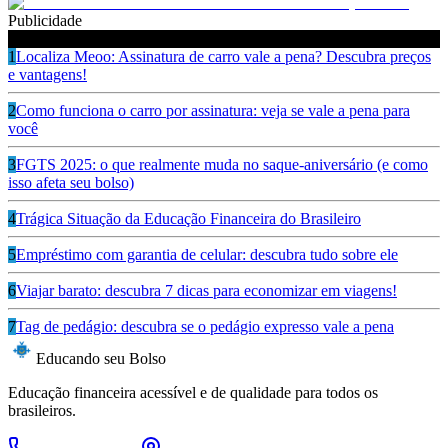
Publicidade
Ouça também
1
Localiza Meoo: Assinatura de carro vale a pena? Descubra preços
e vantagens!
2
Como funciona o carro por assinatura: veja se vale a pena para
você
3
FGTS 2025: o que realmente muda no saque-aniversário (e como
isso afeta seu bolso)
4
Trágica Situação da Educação Financeira do Brasileiro
5
Empréstimo com garantia de celular: descubra tudo sobre ele
6
Viajar barato: descubra 7 dicas para economizar em viagens!
7
Tag de pedágio: descubra se o pedágio expresso vale a pena
Educando seu Bolso
Educação financeira acessível e de qualidade para todos os
brasileiros.