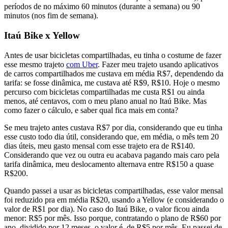
períodos de no máximo 60 minutos (durante a semana) ou 90
minutos (nos fim de semana).
Itaú Bike x Yellow
Antes de usar bicicletas compartilhadas, eu tinha o costume de fazer
esse mesmo trajeto
com Uber
. Fazer meu trajeto usando aplicativos
de carros compartilhados me custava em média R$7, dependendo da
tarifa: se fosse dinâmica, me custava até R$9, R$10. Hoje o mesmo
percurso com bicicletas compartilhadas me custa R$1 ou ainda
menos, até centavos, com o meu plano anual no Itaú Bike. Mas
como fazer o cálculo, e saber qual fica mais em conta?
Se meu trajeto antes custava R$7 por dia, considerando que eu tinha
esse custo todo dia útil, considerando que, em média, o mês tem 20
dias úteis, meu gasto mensal com esse trajeto era de R$140.
Considerando que vez ou outra eu acabava pagando mais caro pela
tarifa dinâmica, meu deslocamento alternava entre R$150 a quase
R$200.
Quando passei a usar as bicicletas compartilhadas, esse valor mensal
foi reduzido pra em média R$20, usando a Yellow (e considerando o
valor de R$1 por dia). No caso do Itaú Bike, o valor ficou ainda
menor: R$5 por mês. Isso porque, contratando o plano de R$60 por
ano, dividido por 12 meses, o valor é de R$5 por mês. Eu passei de