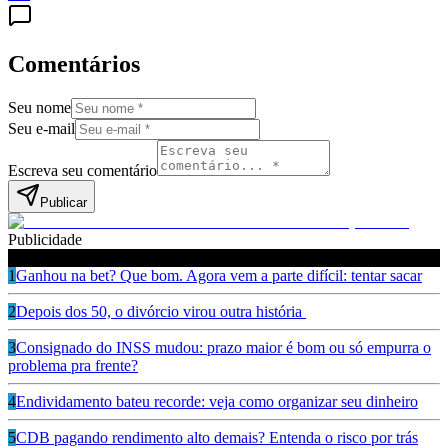
Comentários
Seu nome
Seu e-mail
Escreva seu comentário
Publicar
Publicidade
Leia também
1
Ganhou na bet? Que bom. Agora vem a parte difícil: tentar sacar
2
Depois dos 50, o divórcio virou outra história
3
Consignado do INSS mudou: prazo maior é bom ou só empurra o
problema pra frente?
4
Endividamento bateu recorde: veja como organizar seu dinheiro
5
CDB pagando rendimento alto demais? Entenda o risco por trás