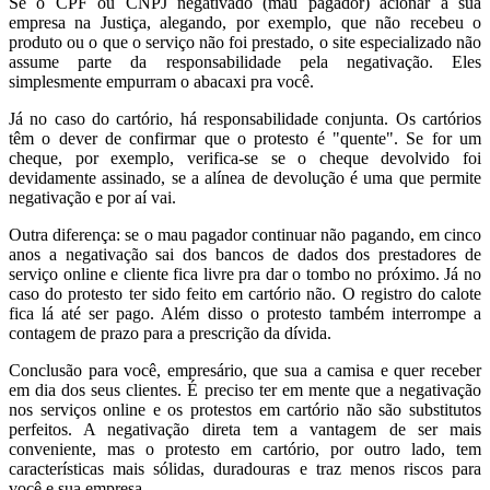
Se o CPF ou CNPJ negativado (mau pagador) acionar a sua
empresa na Justiça, alegando, por exemplo, que não recebeu o
produto ou o que o serviço não foi prestado, o site especializado não
assume parte da responsabilidade pela negativação. Eles
simplesmente empurram o abacaxi pra você.
Já no caso do cartório, há responsabilidade conjunta. Os cartórios
têm o dever de confirmar que o protesto é "quente". Se for um
cheque, por exemplo, verifica-se se o cheque devolvido foi
devidamente assinado, se a alínea de devolução é uma que permite
negativação e por aí vai.
Outra diferença: se o mau pagador continuar não pagando, em cinco
anos a negativação sai dos bancos de dados dos prestadores de
serviço online e cliente fica livre pra dar o tombo no próximo. Já no
caso do protesto ter sido feito em cartório não. O registro do calote
fica lá até ser pago. Além disso o protesto também interrompe a
contagem de prazo para a prescrição da dívida.
Conclusão para você, empresário, que sua a camisa e quer receber
em dia dos seus clientes. É preciso ter em mente que a negativação
nos serviços online e os protestos em cartório não são substitutos
perfeitos. A negativação direta tem a vantagem de ser mais
conveniente, mas o protesto em cartório, por outro lado, tem
características mais sólidas, duradouras e traz menos riscos para
você e sua empresa.