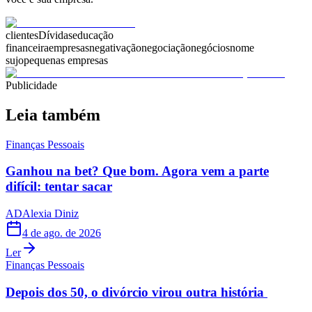
clientes
Dívidas
educação
financeira
empresas
negativação
negociação
negócios
nome
sujo
pequenas empresas
Publicidade
Leia também
Finanças Pessoais
Ganhou na bet? Que bom. Agora vem a parte
difícil: tentar sacar
AD
Alexia Diniz
4 de ago. de 2026
Ler
Finanças Pessoais
Depois dos 50, o divórcio virou outra história