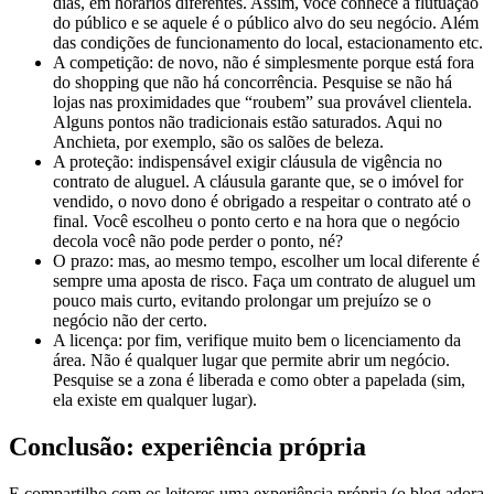
dias, em horários diferentes. Assim, você conhece a flutuação
do público e se aquele é o público alvo do seu negócio. Além
das condições de funcionamento do local, estacionamento etc.
A competição: de novo, não é simplesmente porque está fora
do shopping que não há concorrência. Pesquise se não há
lojas nas proximidades que “roubem” sua provável clientela.
Alguns pontos não tradicionais estão saturados. Aqui no
Anchieta, por exemplo, são os salões de beleza.
A proteção: indispensável exigir cláusula de vigência no
contrato de aluguel. A cláusula garante que, se o imóvel for
vendido, o novo dono é obrigado a respeitar o contrato até o
final. Você escolheu o ponto certo e na hora que o negócio
decola você não pode perder o ponto, né?
O prazo: mas, ao mesmo tempo, escolher um local diferente é
sempre uma aposta de risco. Faça um contrato de aluguel um
pouco mais curto, evitando prolongar um prejuízo se o
negócio não der certo.
A licença: por fim, verifique muito bem o licenciamento da
área. Não é qualquer lugar que permite abrir um negócio.
Pesquise se a zona é liberada e como obter a papelada (sim,
ela existe em qualquer lugar).
Conclusão: experiência própria
E compartilho com os leitores uma experiência própria (o blog adora