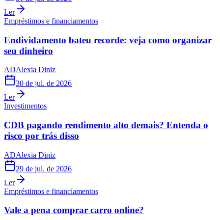
Ler
Empréstimos e financiamentos
Endividamento bateu recorde: veja como organizar
seu dinheiro
AD
Alexia Diniz
30 de jul. de 2026
Ler
Investimentos
CDB pagando rendimento alto demais? Entenda o
risco por trás disso
AD
Alexia Diniz
29 de jul. de 2026
Ler
Empréstimos e financiamentos
Vale a pena comprar carro online?