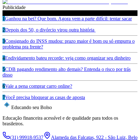
Publicidade
Leia também
1
Ganhou na bet? Que bom. Agora vem a parte difícil: tentar sacar
2
Depois dos 50, o divórcio virou outra história
3
Consignado do INSS mudou: prazo maior é bom ou só empurra o
problema pra frente?
4
Endividamento bateu recorde: veja como organizar seu dinheiro
5
CDB pagando rendimento alto demais? Entenda o risco por trás
disso
6
Vale a pena comprar carro online?
7
Você precisa bloquear as casas de aposta
Educando seu Bolso
Educação financeira acessível e de qualidade para todos os
brasileiros.
(31) 99918-9537
Alameda das Falcatas, 922 - São Luiz, Belo