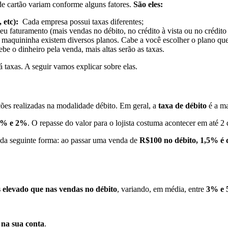
de cartão variam conforme alguns fatores.
São eles:
 etc):
Cada empresa possui taxas diferentes;
faturamento (mais vendas no débito, no crédito à vista ou no crédito 
aquininha existem diversos planos. Cabe a você escolher o plano que 
e o dinheiro pela venda, mais altas serão as taxas.
 taxas. A seguir vamos explicar sobre elas.
ações realizadas na modalidade débito. Em geral, a
taxa de débito
é a ma
23% e 2%
. O repasse do valor para o lojista costuma acontecer em até 2 d
a da seguinte forma: ao passar uma venda de
R$100 no débito, 1,5% é 
s elevado que nas vendas no débito
, variando, em média, entre
3% e
 na sua conta
.