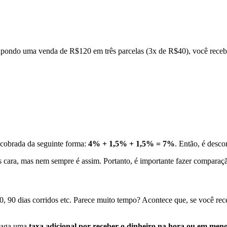
pondo uma venda de R$120 em três parcelas (3x de R$40), você receb
 cobrada da seguinte forma:
4% + 1,5% + 1,5% = 7%
. Então, é desco
s cara, mas nem sempre é assim. Portanto, é importante fazer comparaçã
60, 90 dias corridos etc. Parece muito tempo? Acontece que, se você re
 paga uma
taxa adicional por receber o dinheiro na hora ou em men