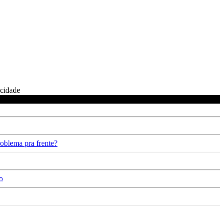
icidade
oblema pra frente?
o