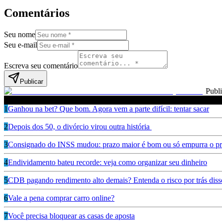
Comentários
Seu nome
Seu e-mail
Escreva seu comentário
Publicar
Publ
Leia também
1
Ganhou na bet? Que bom. Agora vem a parte difícil: tentar sacar
2
Depois dos 50, o divórcio virou outra história
3
Consignado do INSS mudou: prazo maior é bom ou só empurra o pr
4
Endividamento bateu recorde: veja como organizar seu dinheiro
5
CDB pagando rendimento alto demais? Entenda o risco por trás diss
6
Vale a pena comprar carro online?
7
Você precisa bloquear as casas de aposta