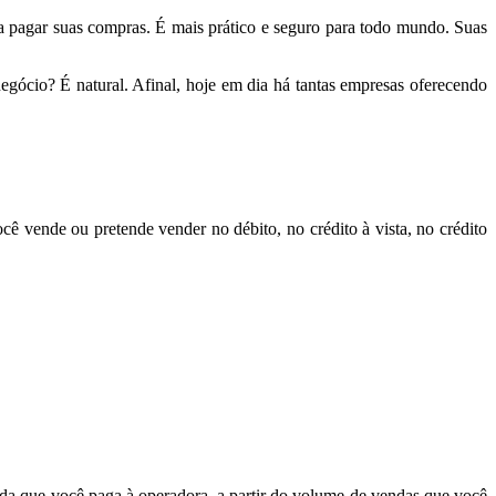
a pagar suas compras. É mais prático e seguro para todo mundo. Suas
gócio? É natural. Afinal, hoje em dia há tantas empresas oferecendo
ê vende ou pretende vender no débito, no crédito à vista, no crédito
nda que você paga à operadora, a partir do volume de vendas que você