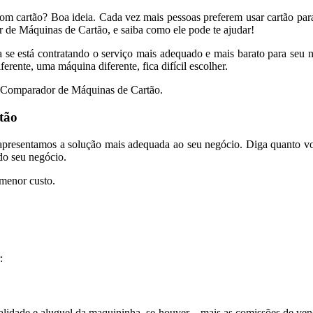
com cartão? Boa ideia. Cada vez mais pessoas preferem usar cartão par
de Máquinas de Cartão, e saiba como ele pode te ajudar!
 está contratando o serviço mais adequado e mais barato para seu ne
rente, uma máquina diferente, fica difícil escolher.
o Comparador de Máquinas de Cartão.
tão
apresentamos a solução mais adequada ao seu negócio. Diga quanto voc
do seu negócio.
 menor custo.
:
alidade e aluguel da maquininha, se houver – mais as comissões de ve