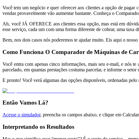
Você tem um negócio e quer oferecer aos clientes a opção de pagar 
vendas provavelmente vão aumentar bastante. Conheça o Comparador 
Ah, você JÁ OFERECE aos clientes essa opção, mas está em dúvida se
esse serviço, cada um com uma forma diferente de cobrar, uma taxa dife
Bem, nos dois casos nós poderemos te ajudar muito. Eis aqui o noss
Como Funciona O Comparador de Máquinas de Car
Você entra com apenas cinco informações, mais seu e-mail, e nós te 
parcelado, em quantas prestações costuma parcelar, e informe o setor 
E pronto! Você verá algumas das opções disponíveis, ordenadas pelo
Então Vamos Lá?
Acesse o simulador
, preencha os campos abaixo, e clique em Calcular
Interpretando os Resultados
Mas o que significa esse “menor custo”? É o custo do serviço – mens