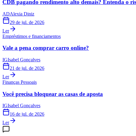
CDB pagando rendimento alto demais? Entenda o risc
AD
Alexia Diniz
29 de jul. de 2026
Ler
Empréstimos e financiamentos
Vale a pena comprar carro online?
IG
Isabel Gonçalves
21 de jul. de 2026
Ler
Finanças Pessoais
Você precisa bloquear as casas de aposta
IG
Isabel Gonçalves
16 de jul. de 2026
Ler