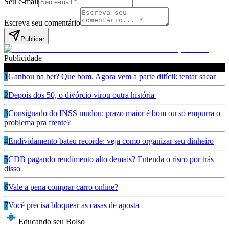
Seu e-mail
Escreva seu comentário
Publicar
Publicidade
Leia também
1
Ganhou na bet? Que bom. Agora vem a parte difícil: tentar sacar
2
Depois dos 50, o divórcio virou outra história
3
Consignado do INSS mudou: prazo maior é bom ou só empurra o
problema pra frente?
4
Endividamento bateu recorde: veja como organizar seu dinheiro
5
CDB pagando rendimento alto demais? Entenda o risco por trás
disso
6
Vale a pena comprar carro online?
7
Você precisa bloquear as casas de aposta
Educando seu Bolso