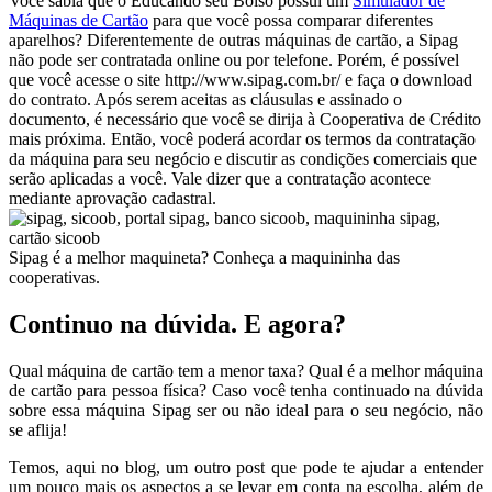
Você sabia que o Educando seu Bolso possui um
Simulador de
Máquinas de Cartão
para que você possa comparar diferentes
aparelhos? Diferentemente de outras máquinas de cartão, a Sipag
não pode ser contratada online ou por telefone. Porém, é possível
que você acesse o site http://www.sipag.com.br/ e faça o download
do contrato. Após serem aceitas as cláusulas e assinado o
documento, é necessário que você se dirija à Cooperativa de Crédito
mais próxima. Então, você poderá acordar os termos da contratação
da máquina para seu negócio e discutir as condições comerciais que
serão aplicadas a você. Vale dizer que a contratação acontece
mediante aprovação cadastral.
Sipag é a melhor maquineta? Conheça a maquininha das
cooperativas.
Continuo na dúvida. E agora?
Qual máquina de cartão tem a menor taxa? Qual é a melhor máquina
de cartão para pessoa física? Caso você tenha continuado na dúvida
sobre essa máquina Sipag ser ou não ideal para o seu negócio, não
se aflija!
Temos, aqui no blog, um outro post que pode te ajudar a entender
um pouco mais os aspectos a se levar em conta na escolha, além de