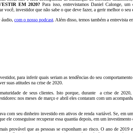
ESTIR EM 2020?
Para isso, entrevistamos Daniel Calonge, um d
você, investidor que não sabe o que deve fazer, a gerir melhor o seu 
e áudio,
com o nosso podcast
. Além disso, temos também a entrevista e
e
 investidor, para inferir quais seriam as tendências do seu comportam
ver suas atitudes na crise de 2020.
maturidade
de seus clientes. Isto porque, durante a crise de 2020
vestidores: nos meses de março e abril eles contaram com um acompan
ava com seu dinheiro investido em ativos de renda variável. Se, em u
il que ele conseguisse recuperar essa quantia depois, em um investimento
 mais provável que as pessoas se exponham ao risco. O ano de 2019 exe