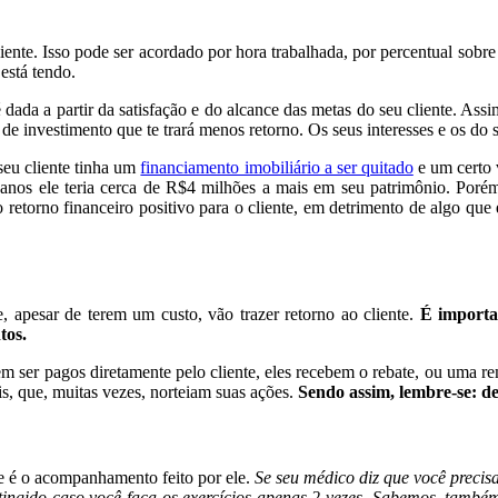
ente. Isso pode ser acordado por hora trabalhada, por percentual sobre 
está tendo.
ada a partir da satisfação e do alcance das metas do seu cliente. Assim
 investimento que te trará menos retorno. Os seus interesses e os do s
seu cliente tinha um
financiamento imobiliário a ser quitado
e um certo 
nos ele teria cerca de R$4 milhões a mais em seu patrimônio. Porém, p
o retorno financeiro positivo para o cliente, em detrimento de algo que
 apesar de terem um custo, vão trazer retorno ao cliente.
É importan
tos.
 ser pagos diretamente pelo cliente, eles recebem o rebate, ou uma re
s, que, muitas vezes, norteiam suas ações.
Sendo assim, lembre-se: de
te é o acompanhamento feito por ele.
Se seu médico diz que você precisa
 atingido caso você faça os exercícios apenas 2 vezes. Sabemos, ta