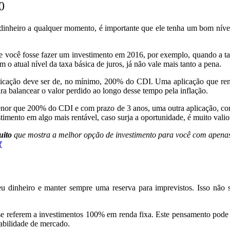
0
 dinheiro a qualquer momento, é importante que ele tenha um bom nível 
 Se você fosse fazer um investimento em 2016, por exemplo, quando a ta
 atual nível da taxa básica de juros, já não vale mais tanto a pena.
licação deve ser de, no mínimo,
200% do CDI
. Uma aplicação que re
ara balancear o valor perdido ao longo desse tempo pela inflação.
or que 200% do CDI e com prazo de 3 anos, uma outra aplicação, com ma
stimento em algo mais rentável, caso surja a oportunidade, é muito valio
uito
que mostra a melhor opção de investimento para você com apenas 
!
u dinheiro e manter sempre uma reserva para imprevistos. Isso não si
 se referem a investimentos 100% em renda fixa. Este pensamento pode e
tabilidade de mercado.