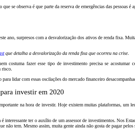
 o que se observa é que parte da reserva de emergências das pessoas é 
 ano, surpresos com a desvalorização dos ativos de renda fixa. Muita g
ast
que detalha a desvalorização da renda fixa que ocorreu na crise.
 quem costuma fazer esse tipo de investimento precisa se acostuma
 risco.
rado para lidar com essas oscilações do mercado financeiro desacompanh
 para investir em 2020
mportante na hora de investir. Hoje existem muitas plataformas, um leq
m é interessante ter o auxílio de um assessor de investimentos. Nos Es
ue não tem. Mesmo assim, muita gente ainda não gosta de pagar pelos s