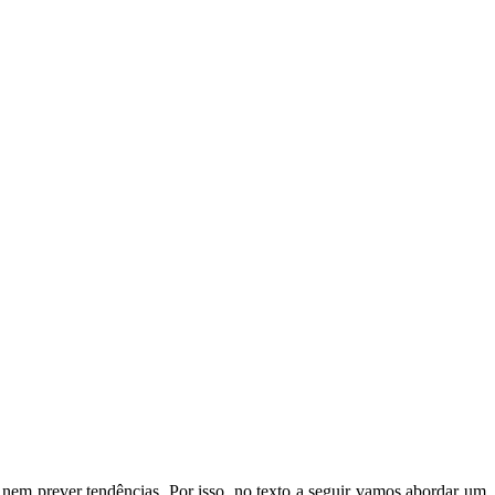
 nem prever tendências. Por isso, no texto a seguir vamos abordar um