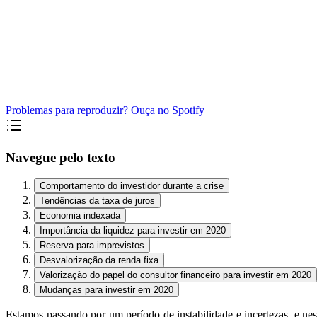
Problemas para reproduzir? Ouça no Spotify
Navegue pelo texto
Comportamento do investidor durante a crise
Tendências da taxa de juros
Economia indexada
Importância da liquidez para investir em 2020
Reserva para imprevistos
Desvalorização da renda fixa
Valorização do papel do consultor financeiro para investir em 2020
Mudanças para investir em 2020
Estamos passando por um período de instabilidade e incertezas, e ne