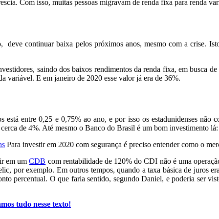
 crescia. Com isso, muitas pessoas migravam de renda fixa para renda var
o, deve continuar baixa pelos próximos anos, mesmo com a crise. Is
vestidores, saindo dos baixos rendimentos da renda fixa, em busca de 
 variável. E em janeiro de 2020 esse valor já era de 36%.
 está entre 0,25 e 0,75% ao ano, e por isso os estadunidenses não co
m cerca de 4%. Até mesmo o Banco do Brasil é um bom investimento lá:
Para investir em 2020 com segurança é preciso entender como o mer
tir em um
CDB
com rentabilidade de 120% do CDI não é uma operação mu
lic, por exemplo. Em outros tempos, quando a taxa básica de juros er
nto percentual. O que faria sentido, segundo Daniel, e poderia ser v
mos tudo nesse texto!