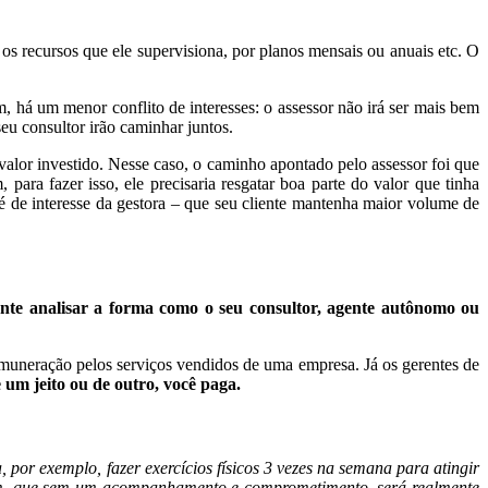
os recursos que ele supervisiona, por planos mensais ou anuais etc. O
, há um menor conflito de interesses: o assessor não irá ser mais bem
eu consultor irão caminhar juntos.
valor investido. Nesse caso, o caminho apontado pelo assessor foi que
ara fazer isso, ele precisaria resgatar boa parte do valor que tinha
 é de interesse da gestora – que seu cliente mantenha maior volume de
te analisar a forma como o seu consultor, agente autônomo ou
muneração pelos serviços vendidos de uma empresa. Já os gerentes de
 um jeito ou de outro, você paga.
, por exemplo, fazer exercícios físicos 3 vezes na semana para atingir
mbém, que sem um acompanhamento e comprometimento, será realmente