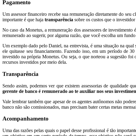
Pagamento
Um assessor financeiro recebe sua remuneração diretamente do seu cli
importante é que haja
transparência
sobre os custos que o investidor 
No caso da Monetus, a remuneração dos assessores de investimento é d
remunerado ao sugerir, por alguma razão, que você escolha um fundo de
Um exemplo dado pelo Daniel, na entrevista, é uma situação na qual 
ele quitasse seu financiamento. Fazendo isso, em um período de 30 a
investido na própria Monetus. Ou seja, o que norteou a sugestão foi 
recursos investidos por meio dela.
Transparência
Sendo assim, podemos ver que existem assessorias de qualidade que,
gerente de banco é remunerado ao te auxiliar nos seus investimen
Vale lembrar também que apesar de os agentes autônomos não poderem
banco não são comissionados, mas precisam bater certas metas mensai
Acompanhamento
Uma das razões pelas quais o papel desse profissional é tão importan
um objetivo em um certo período de tempo, esse objetivo não será