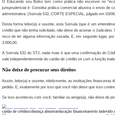
O Educando seu Bolso tem como prática não escrever no “econo
jurisprudencial é: Constitui prática comercial abusiva o envio de c
administrativa. (Súmula 532, CORTE ESPECIAL, julgado em 03/06/
Desta forma leitor(a) e ouvinte, esta Súmula (que é um entendim
crédito que não tenha solicitado, não deixe de acionar o Judiciário
risco de ter alguma informação vazada. E, em segundo lugar, po
3.000,00.
A Súmula 532 do STJ, nada mais é que uma confirmação do Código
vale independentemente do cartão de crédito vir com a função inati
Não deixe de procurar seus direitos
Assim, leitor(a) e ouvinte, infelizmente, as instituições financeira
pedido. E, exatamente por isso que você não deixe que isso contin
Se isso aconteceu com você, familiar ou amigo(a), não deixe de proc
cartão de crédito
cobrança abusiva
educação financeira
envio indevido d