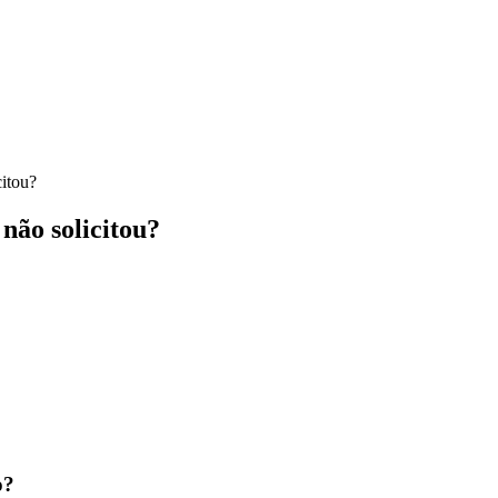
citou?
não solicitou?
o?