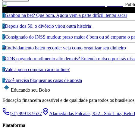
Publ
Leia também
1
Ganhou na bet? Que bom. Agora vem a parte difícil: tentar sacar
2
Depois dos 50, o divórcio virou outra história
3
Consignado do INSS mudou: prazo maior é bom ou só empurra o pr
4
Endividamento bateu recorde: veja como organizar seu dinheiro
5
CDB pagando rendimento alto demais? Entenda o risco por trás diss
6
Vale a pena comprar carro online?
7
Você precisa bloquear as casas de aposta
Educando seu Bolso
Educação financeira acessível e de qualidade para todos os brasileiros
(31) 99918-9537
Alameda das Falcatas, 922 - São Luiz, Belo
Plataforma