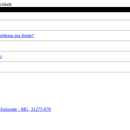
icidade
oblema pra frente?
o
.
 Horizonte - MG, 31275-070