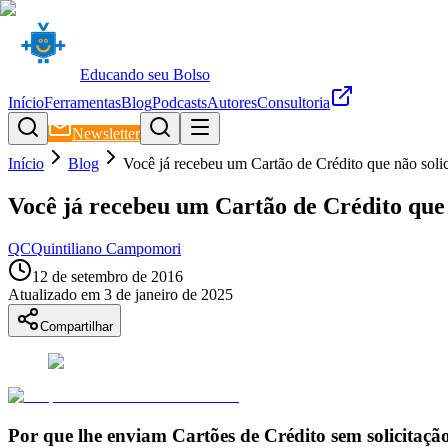
Educando seu Bolso
Início
Ferramentas
Blog
Podcasts
Autores
Consultoria
Newsletter
Início
Blog
Você já recebeu um Cartão de Crédito que não soli
Você já recebeu um Cartão de Crédito que 
QC
Quintiliano Campomori
12 de setembro de 2016
Atualizado em
3 de janeiro de 2025
Compartilhar
Por que lhe enviam Cartões de Crédito sem solicitaçã