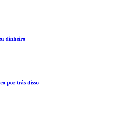
eu dinheiro
o por trás disso