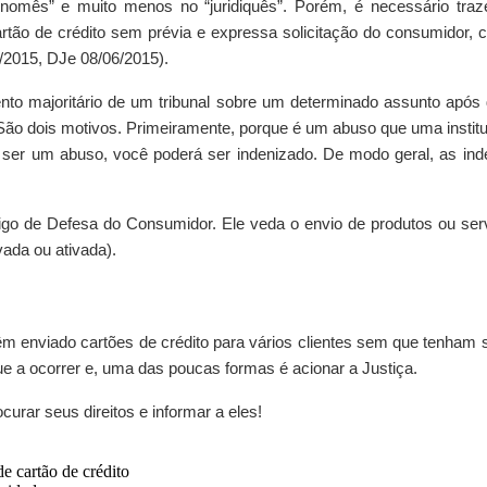
mês” e muito menos no “juridiquês”. Porém, é necessário trazer
artão de crédito sem prévia e expressa solicitação do consumidor, co
2015, DJe 08/06/2015).
ento majoritário de um tribunal sobre um determinado assunto após 
. São dois motivos. Primeiramente, porque é um abuso que uma institu
r ser um abuso, você poderá ser indenizado. De modo geral, as in
 de Defesa do Consumidor. Ele veda o envio de produtos ou serviç
vada ou ativada).
s têm enviado cartões de crédito para vários clientes sem que tenham s
ue a ocorrer e, uma das poucas formas é acionar a Justiça.
urar seus direitos e informar a eles!
e cartão de crédito