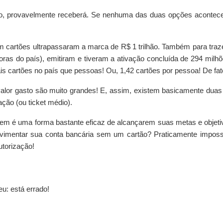
tado, provavelmente receberá. Se nenhuma das duas opções aconte
om cartões ultrapassaram a marca de R$ 1 trilhão. Também para tra
as do país), emitiram e tiveram a ativação concluída de 294 milhõ
s cartões no país que pessoas! Ou, 1,42 cartões por pessoa! De fa
 o valor gasto são muito grandes! E, assim, existem basicamente dua
ção (ou ticket médio).
usem é uma forma bastante eficaz de alcançarem suas metas e objetiv
ovimentar sua conta bancária sem um cartão? Praticamente imposs
utorização!
eu: está errado!