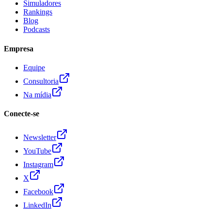
Simuladores
Rankings
Blog
Podcasts
Empresa
Equipe
Consultoria
Na mídia
Conecte-se
Newsletter
YouTube
Instagram
X
Facebook
LinkedIn