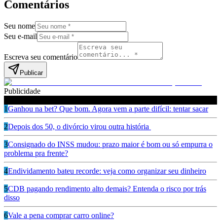
Comentários
Seu nome
Seu e-mail
Escreva seu comentário
Publicar
Publicidade
Leia também
1
Ganhou na bet? Que bom. Agora vem a parte difícil: tentar sacar
2
Depois dos 50, o divórcio virou outra história
3
Consignado do INSS mudou: prazo maior é bom ou só empurra o
problema pra frente?
4
Endividamento bateu recorde: veja como organizar seu dinheiro
5
CDB pagando rendimento alto demais? Entenda o risco por trás
disso
6
Vale a pena comprar carro online?