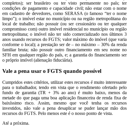
completos); ser brasileiro ou ter visto permanente no país; ter
condições de pagamento e capacidade civil; não estar com o nome
em cadastro de devedores, como SERASA (o famoso “ter o nome
limpo”); o imóvel estar no município ou na região metropolitana do
local de trabalho; não possuir (ou ser cessionário ou ter qualquer
compromisso com) outro imóvel residencial no município ou região
metropolitana; o imóvel não ter sido comercializado nos últimos 3
anos usando recursos do FGTS; valor máximo do imóvel (que varia
conforme o local); a prestação ser de – no máximo – 30% da renda
familiar bruta; não possuir outro financiamento em seu nome no
SFH em qualquer região do país, e; a garantia do financiamento ser
o próprio imóvel (alienação fiduciária).
Vale a pena usar o FGTS quando possível
Cumpridos estes critérios, utilizar estes recursos é muito interessante
para o trabalhador, tendo em vista que o rendimento ofertado pelo
fundo de garantia (TR + 3% ao ano) é muito baixo, menos da
metade do que paga uma boa aplicação financeira de renda fixa de
baixíssimo risco. Assim, mesmo que você tenha os recursos
investidos, não vale a pena desaplicar se puder lançar mão dos
recursos do FGTS. Pelo menos este é o nosso ponto de vista.
Até a próxima.