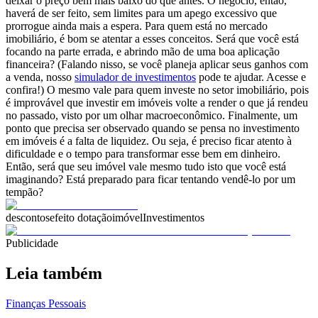
deixar o preço bem mais baixo do que antes. O negócio, então,
haverá de ser feito, sem limites para um apego excessivo que
prorrogue ainda mais a espera.
Para quem está no mercado
imobiliário, é bom se atentar a esses conceitos. Será que você está
focando na parte errada, e abrindo mão de uma boa aplicação
financeira? (Falando nisso, se você planeja aplicar seus ganhos com
a venda, nosso
simulador de investimentos
pode te ajudar. Acesse e
confira!) O mesmo vale para quem investe no setor imobiliário, pois
é improvável que investir em imóveis volte a render o que já rendeu
no passado, visto por um olhar macroeconômico. Finalmente, um
ponto que precisa ser observado quando se pensa no investimento
em imóveis é a falta de liquidez. Ou seja, é preciso ficar atento à
dificuldade e o tempo para transformar esse bem em dinheiro.
Então, será que seu imóvel vale mesmo tudo isto que você está
imaginando? Está preparado para ficar tentando vendê-lo por um
tempão?
descontos
efeito dotação
imóvel
Investimentos
Publicidade
Leia também
Finanças Pessoais