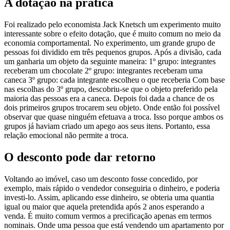
A dotação na prática
Foi realizado pelo economista Jack Knetsch um experimento muito
interessante sobre o efeito dotação, que é muito comum no meio da
economia comportamental. No experimento, um grande grupo de
pessoas foi dividido em três pequenos grupos. Após a divisão, cada
um ganharia um objeto da seguinte maneira:
1º grupo: integrantes
receberam um chocolate
2º grupo: integrantes receberam uma
caneca
3º grupo: cada integrante escolheu o que receberia
Com base
nas escolhas do 3º grupo, descobriu-se que o objeto preferido pela
maioria das pessoas era a caneca. Depois foi dada a chance de os
dois primeiros grupos trocarem seu objeto. Onde então foi possível
observar que quase ninguém efetuava a troca. Isso porque ambos os
grupos já haviam criado um apego aos seus itens. Portanto, essa
relação emocional não permite a troca.
O desconto pode dar retorno
Voltando ao imóvel, caso um desconto fosse concedido, por
exemplo, mais rápido o vendedor conseguiria o dinheiro, e poderia
investi-lo. Assim, aplicando esse dinheiro, se obteria uma quantia
igual ou maior que aquela pretendida após 2 anos esperando a
venda. É muito comum vermos a precificação apenas em termos
nominais. Onde uma pessoa que está vendendo um apartamento por