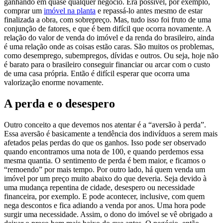
ganhando em quase qualquer negócio. Era possível, por exemplo,
comprar um
imóvel na planta
e repassá-lo antes mesmo de estar
finalizada a obra, com sobrepreço. Mas, tudo isso foi fruto de uma
conjunção de fatores, e que é bem difícil que ocorra novamente.
A
relação do valor de venda do imóvel e da renda do brasileiro, ainda
é uma relação onde as coisas estão caras. São muitos os problemas,
como desemprego, subempregos, dívidas e outros. Ou seja, hoje não
é barato para o brasileiro conseguir financiar ou arcar com o custo
de uma casa própria. Então é difícil esperar que ocorra uma
valorização enorme novamente.
A perda e o desespero
Outro conceito a que devemos nos atentar é a “aversão à perda”.
Essa aversão é basicamente a tendência dos indivíduos a serem mais
afetados pelas perdas do que os ganhos. Isso pode ser observado
quando encontramos uma nota de 100, e quando perdemos essa
mesma quantia. O sentimento de perda é bem maior, e ficamos o
“remoendo” por mais tempo.
Por outro lado, há quem venda um
imóvel por um preço muito abaixo do que deveria. Seja devido à
uma mudança repentina de cidade, desespero ou necessidade
financeira, por exemplo. E pode acontecer, inclusive, com quem
nega descontos e fica adiando a venda por anos. Uma hora pode
surgir uma necessidade. Assim, o dono do imóvel se vê obrigado a