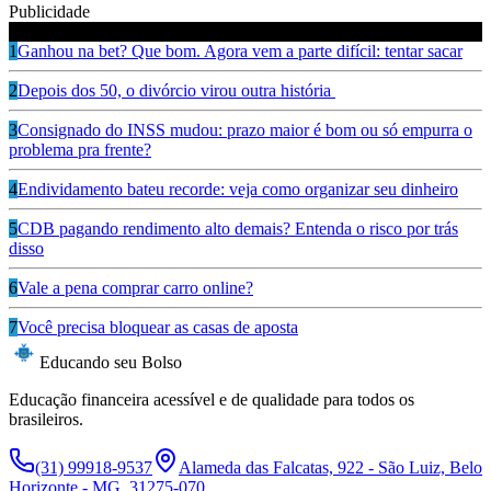
Publicidade
Leia também
1
Ganhou na bet? Que bom. Agora vem a parte difícil: tentar sacar
2
Depois dos 50, o divórcio virou outra história
3
Consignado do INSS mudou: prazo maior é bom ou só empurra o
problema pra frente?
4
Endividamento bateu recorde: veja como organizar seu dinheiro
5
CDB pagando rendimento alto demais? Entenda o risco por trás
disso
6
Vale a pena comprar carro online?
7
Você precisa bloquear as casas de aposta
Educando seu Bolso
Educação financeira acessível e de qualidade para todos os
brasileiros.
(31) 99918-9537
Alameda das Falcatas, 922 - São Luiz, Belo
Horizonte - MG, 31275-070