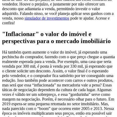
vendedor. Houve o prejuízo, e justamente por não oferecer um
desconto que adiantaria a venda, permitindo investir o valor
adquirido. Falando nisso, se você planeja aplicar seus ganhos com a
venda, nosso
simulador de investimentos
pode te ajudar. Acesse e
confira!
"Inflacionar" o valor do imóvel e
perspectivas para o mercado imobiliário
Há também quem aumente o valor do imóvel, já esperando uma
pechincha do comprador, fazendo com o que preço chegue a quantia
realmente esperada para a venda. Por exemplo, uma casa que seria
vendida por 300 mil, é posta à venda por 330 mil, já esperando que
o cliente solicite um desconto. Assim, o valor final é o esperando
pelo vendedor, e o comprador fica satisfeito por ter conseguido uma
redução. Isso também pode acontecer com carros e outros produtos,
mas será que essa “inflacionada” na mercadoria vale a pena?
Essas
táticas de negociação dependem da cultura de cada lugar. Algumas
vezes é válido ter um sobrepreço, e essa “gordurinha” serve como
margem na negociação. Porém, é necessário olhar para o futuro. Em
2019 espera-se uma pequena retomada no setor imobiliário. Mas,
nada parecido com o “boom” que ocorreu entre 2005 e 2013. Nessa
época os imóveis multiplicaram seus preços, então era possível sair