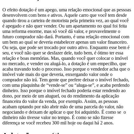
O efeito dotação é um apego, uma relação emocional que as pessoas
desenvolvem com bens e ativos. Aquele carro que você tem desde
quando tirou a carteira de motorista pela primeira vez, ao qual você
é apegado e não quer vender. Ou um apartamento no qual foi feita
uma reforma enorme, mas só você dá valor, e provavelmente o
futuro comprador não dará. Portanto, é uma relação emocional com
um bem ao qual se deveria estabelecer apenas um valor financeiro.
Ou seja, que pode ser trocado por outro ativo.
Enquanto esse bem é
seu, e você não quer se desfazer dele, tudo bem, é ótimo ter essa
relação e boas memórias. Mas, quando você quer colocar o imóvel
no mercado, e vender ou alugá-lo, a dotação é um empecilho, que
acaba travando todo o processo. Isso porque o vendedor acha que o
imóvel vale mais do que deveria, enxergando valor onde o
comprador não irá.
Tem gente que prefere deixar o imóvel fechado,
com uma plaquinha de “vende-se” ou “aluga-se”, e acaba perdendo
dinheiro. Isso porque o imóvel fechado poderia estar rendendo ao
dono, por meio de um aluguel, ou do rendimento da aplicação
financeira do valor da venda, por exemplo. Assim, as pessoas
acabam optando por não abrir mão de uma parcela do valor, não
negociando e deixam de aplicar o que foi adquirido. É como se o
dinheiro não tivesse valor no tempo. É como se não fizesse
diferença se você recebeu 300 mil hoje ou daqui há 2 anos.