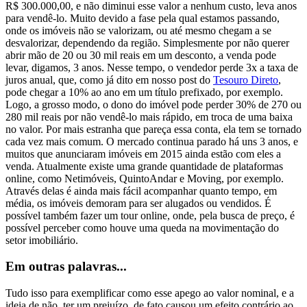
R$ 300.000,00, e não diminui esse valor a nenhum custo, leva anos
para vendê-lo. Muito devido a fase pela qual estamos passando,
onde os imóveis não se valorizam, ou até mesmo chegam a se
desvalorizar, dependendo da região.
Simplesmente por não querer
abrir mão de 20 ou 30 mil reais em um desconto, a venda pode
levar, digamos, 3 anos. Nesse tempo, o vendedor perde 3x a taxa de
juros anual, que, como já dito em nosso post do
Tesouro Direto
,
pode chegar a 10% ao ano em um título prefixado, por exemplo.
Logo, a grosso modo, o dono do imóvel pode perder 30% de 270 ou
280 mil reais por não vendê-lo mais rápido, em troca de uma baixa
no valor.
Por mais estranha que pareça essa conta, ela tem se tornado
cada vez mais comum. O mercado continua parado há uns 3 anos, e
muitos que anunciaram imóveis em 2015 ainda estão com eles a
venda. Atualmente existe uma grande quantidade de plataformas
online, como Netimóveis, QuintoAndar e Moving, por exemplo.
Através delas é ainda mais fácil acompanhar quanto tempo, em
média, os imóveis demoram para ser alugados ou vendidos. É
possível também fazer um tour online, onde, pela busca de preço, é
possível perceber como houve uma queda na movimentação do
setor imobiliário.
Em outras palavras...
Tudo isso para exemplificar como esse apego ao valor nominal, e a
ideia de não ter um prejuízo, de fato causou um efeito contrário ao